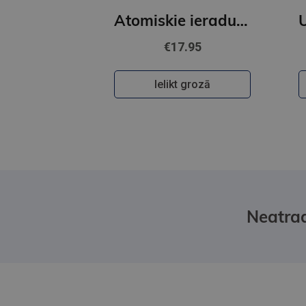
Atomiskie ieradumi
€17.95
Ielikt grozā
Neatrad