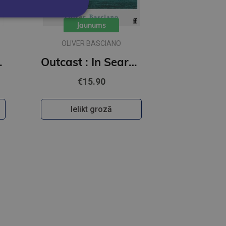
Jaunums
OLIVER BASCIANO
er, Smarter Decisions
Outcast : In Search of Leprosy, a Misunderstood Disease
€15.90
Ielikt grozā