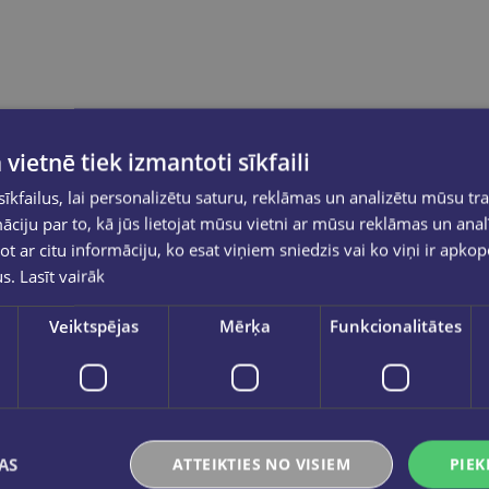
 vietnē tiek izmantoti sīkfaili
kfailus, lai personalizētu saturu, reklāmas un analizētu mūsu tra
ciju par to, kā jūs lietojat mūsu vietni ar mūsu reklāmas un anal
ot ar citu informāciju, ko esat viņiem sniedzis vai ko viņi ir apko
us.
Lasīt vairāk
Veiktspējas
Mērķa
Funkcionalitātes
AS
ATTEIKTIES NO VISIEM
PIEK