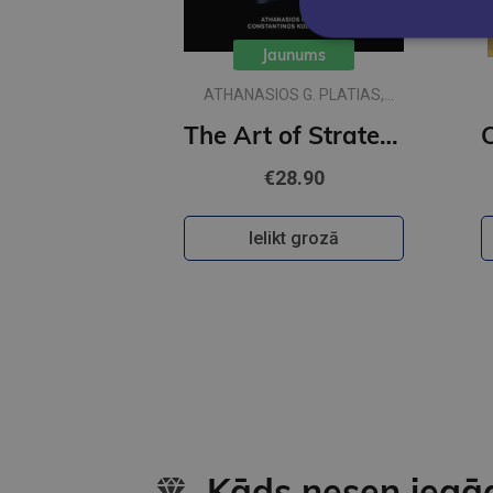
Jaunums
ATHANASIOS G. PLATIAS,
CONSTANTINOS KOLIOPOULOS
The Art of Strategy : 50 Maxims for War, Politics, Business and Everyday Life
€28.90
Ielikt grozā
Kāds nesen iegā