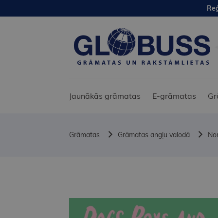
Reģ
Jaunākās grāmatas
E-grāmatas
Gr
Grāmatas
Grāmatas angļu valodā
Non