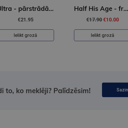
Ultra - pārstrādāta cilvēce
Half His Age - from the author of I'm Glad My Mom 
€21.95
€17.90
€10.00
Ielikt grozā
Ielikt grozā
i to, ko meklēji? Palīdzēsim!
Sazin