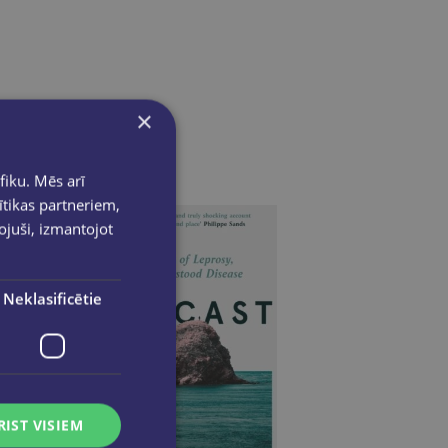
×
fiku. Mēs arī
ītikas partneriem,
pojuši, izmantojot
Neklasificētie
RIST VISIEM