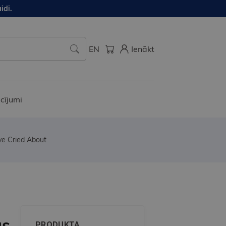
idi.
EN
Ienākt
cījumi
ve Cried About
gs
PRODUKTA