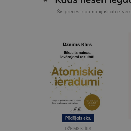
Šīs preces ir pamanījuši citi e-vei
Pēdējais eks.
DŽEIMS KLĪRS