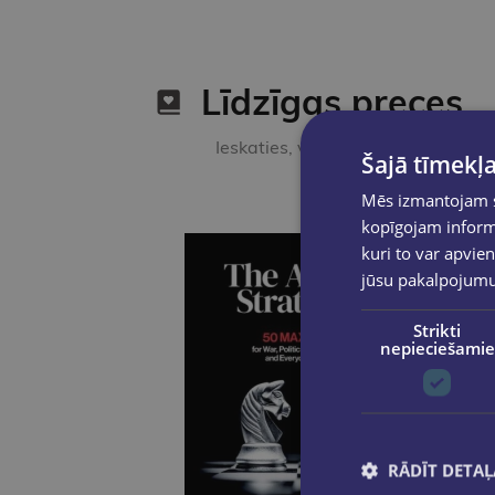
Līdzīgas preces
Ieskaties, varbūt noder
Šajā tīmekļa
Mēs izmantojam sī
kopīgojam informā
kuri to var apvien
jūsu pakalpojum
Strikti
nepieciešamie
RĀDĪT DETAĻ