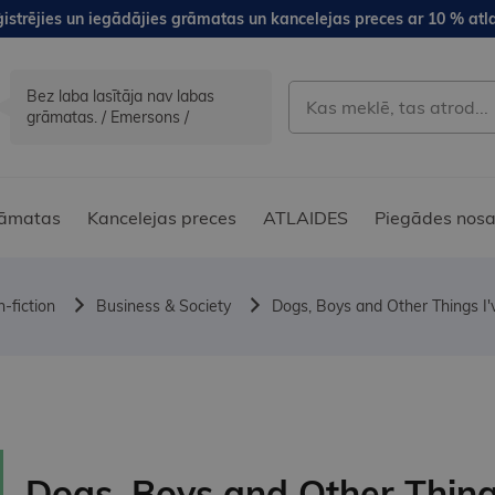
istrējies un iegādājies grāmatas un kancelejas preces ar 10 % atla
Bez laba lasītāja nav labas
grāmatas. / Emersons /
āmatas
Kancelejas preces
ATLAIDES
Piegādes nosa
-fiction
Business & Society
Dogs, Boys and Other Things I'
Dogs, Boys and Other Thin