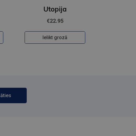
Died
Utopija
€22.95
Ielikt grozā
āties