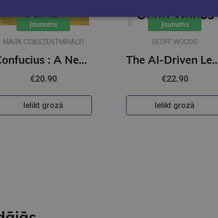
Jaunums
Jaunums
MARK CSIKSZENTMIHALYI
GEOFF WOODS
Confucius : A New Tradition
The AI-Driven Leader : Harnessing AI to Make Fast
€20.90
€22.90
Ielikt grozā
Ielikt grozā
dājās