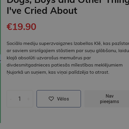
I've Cried About
€19.90
Sociālo mediju superzvaigznes Izabellas Klē, kas pazīst
ar saviem sirsnīgajiem stāstiem par suņu glābšanu, laidu
klajā absolūti uzvarošus memuārus par
divdesmitgadnieces patiesās mīlestības meklējumiem
Ņujorkā un suņiem, kas viņai palīdzēja to atrast.
Nav
-
+
Vēlos
pieejams