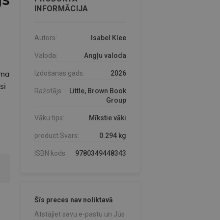
INFORMĀCIJA
Autors:
Isabel Klee
Valoda:
Angļu valoda
ama
Izdošanas gads:
2026
si
Ražotājs:
Little, Brown Book
Group
Vāku tips:
Mīkstie vāki
product.Svars:
0.294 kg
ISBN kods:
9780349448343
Šīs preces nav noliktavā
Atstājiet savu e-pastu un Jūs