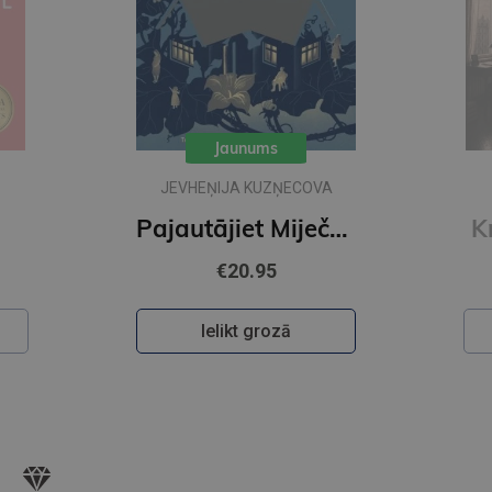
Jaunums
A
IKARS PIEBALGS
Pajautājiet Miječkai
Krāsainā pasaule
€22.50
Ielikt grozā