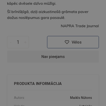
kāpēc dvēsele dzīvo mūžīgi.
Šī brīnišķīgā, dziļi aizkustinošā grāmata paver
dažus noslēpumus gara pasaulē.
NAPRA Trade Journal
-
+
Vēlos
Nav pieejams
PRODUKTA INFORMĀCIJA
Autors:
Maikls Nūtons