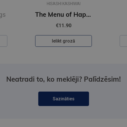
CHLOE LIESE
The Menu of Happiness
Happy Ending
€10.90
Ielikt grozā
Neatradi to, ko meklēji? Palīdzēsim!
Sazināties