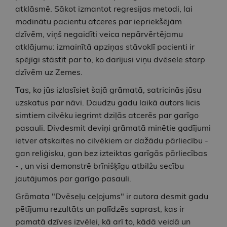
atklāsmē. Sākot izmantot regresijas metodi, lai
modinātu pacientu atceres par iepriekšējām
dzīvēm, viņš negaidīti veica nepārvērtējamu
atklājumu: izmainītā apziņas stāvoklī pacienti ir
spējīgi stāstīt par to, ko darījusi viņu dvēsele starp
dzīvēm uz Zemes.
Tas, ko jūs izlasīsiet šajā grāmatā, satricinās jūsu
uzskatus par nāvi. Daudzu gadu laikā autors licis
simtiem cilvēku iegrimt dziļās atcerēs par garīgo
pasauli. Divdesmit deviņi grāmatā minētie gadījumi
ietver atskaites no cilvēkiem ar dažādu pārliecību -
gan reliģisku, gan bez izteiktas garīgās pārliecības
- , un visi demonstrē brīnišķīgu atbilžu secību
jautājumos par garīgo pasauli.
Grāmata "Dvēseļu ceļojums" ir autora desmit gadu
pētījumu rezultāts un palīdzēs saprast, kas ir
pamatā dzīves izvēlei, kā arī to, kādā veidā un