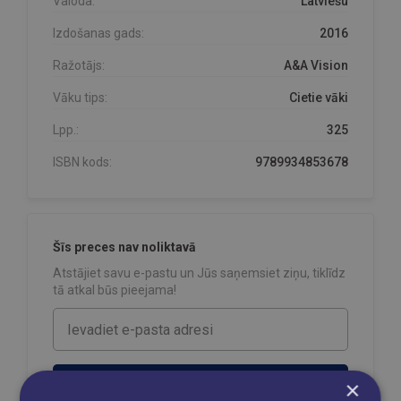
Valoda:
Latviešu
Izdošanas gads:
2016
Ražotājs:
A&A Vision
Vāku tips:
Cietie vāki
Lpp.:
325
ISBN kods:
9789934853678
Šīs preces nav noliktavā
Atstājiet savu e-pastu un Jūs saņemsiet ziņu, tiklīdz
tā atkal būs pieejama!
×
Sūtīt