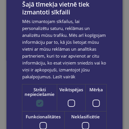
Šajā tīmekļa vietnē tiek
izmantoti sīkfaili
Mēs izmantojam sīkfailus, lai
personalizētu saturu, reklāmas un
Reģistrējies un saņem 10% atlaidi pilnas
cenas precēm.
analizētu mūsu trafiku. Mēs arī kopīgojam
informāciju par to, kā jūs lietojat mūsu
Pasūtījumu apstrāde notiek darba dienās.
Apmaksātie pasūtījumi tiek
apstrādāti un
vietni ar mūsu reklāmas un analītikas
izsūtīti 2-5 darba dienu laikā.
partneriem, kuri to var apvienot ar citu
Bezmaksas piegāde
uz OMNIVA
informāciju, ko esat viņiem sniedzis vai ko
pakomātiem Latvijā
pasūtījumiem no €40.00.
viņi ir apkopojuši, izmantojot jūsu
Bezmaksas piegāde jebkurā GLOBUSS
pakalpojumus.
Lasīt vairāk
grāmatnīcā 1-5 darba dienu laikā, kad
pasūtījums būs gatavs saņemšanai, saņemsi
Strikti
Veiktspējas
Mērķa
e-pastu un/ vai SMS.
nepieciešamie
Funkcionalitātes
Neklasificētie
Dalies sociālajos tīklos: