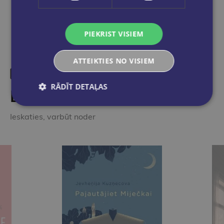
PIEKRIST VISIEM
ATTEIKTIES NO VISIEM
RĀDĪT DETAĻAS
Līdzīgas preces
Ieskaties, varbūt noder