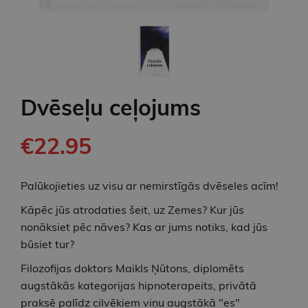
Dvēseļu ceļojums
€22.95
Palūkojieties uz visu ar nemirstīgās dvēseles acīm!
Kāpēc jūs atrodaties šeit, uz Zemes? Kur jūs
nonāksiet pēc nāves? Kas ar jums notiks, kad jūs
būsiet tur?
Filozofijas doktors Maikls Ņūtons, diplomēts
augstākās kategorijas hipnoterapeits, privātā
praksē palīdz cilvēkiem viņu augstākā "es"