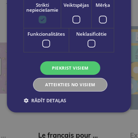
Strikti
Veiktspējas
Mērķa
Take a look
nepieciešamie
Funkcionalitātes
Neklasificētie
PIEKRIST VISIEM
ATTEIKTIES NO VISIEM
RĀDĪT DETAĻAS
Le francais pour tous / French for everyone. La prononciation du francais (A1/A2) Livre + Audio
Le francais pour tous / French for everyone. Le vocabulaire par les jeux (A1/A2) Livre + Audio