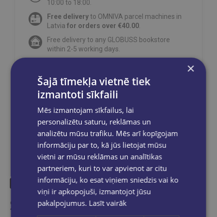
10:00 to 18:00.
Free delivery
to OMNIVA parcel machines in
Latvia
for orders over €40.00
.
Free delivery to any GLOBUSS bookstore
within 2-5 working days.
×
Šajā tīmekļa vietnē tiek
izmantoti sīkfaili
Share on social networks:
Mēs izmantojam sīkfailus, lai
personalizētu saturu, reklāmas un
analizētu mūsu trafiku. Mēs arī kopīgojam
informāciju par to, kā jūs lietojat mūsu
vietni ar mūsu reklāmas un analītikas
partneriem, kuri to var apvienot ar citu
informāciju, ko esat viņiem sniedzis vai ko
viņi ir apkopojuši, izmantojot jūsu
Similar products
pakalpojumus.
Lasīt vairāk