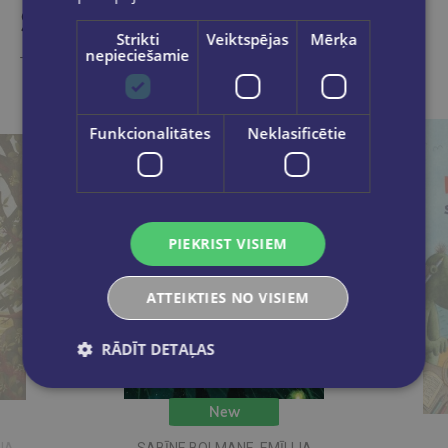
Similar products
Strikti
Veiktspējas
Mērķa
nepieciešamie
Take a look
Funkcionalitātes
Neklasificētie
PIEKRIST VISIEM
ATTEIKTIES NO VISIEM
RĀDĪT DETAĻAS
New