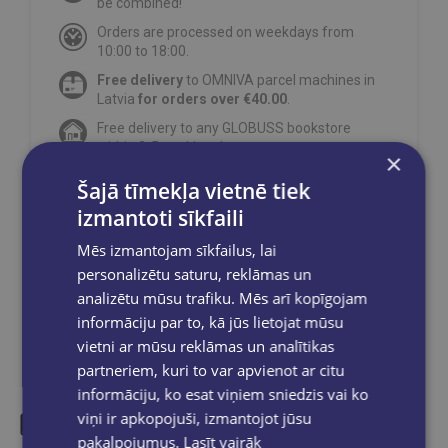
be combined!
Orders are processed on weekdays from
10:00 to 18:00.
Free delivery
to OMNIVA parcel machines in
Latvia
for orders over €40.00
.
Free delivery to any GLOBUSS bookstore
within 2-5 working days.
×
Šajā tīmekļa vietnē tiek
izmantoti sīkfaili
Mēs izmantojam sīkfailus, lai
Share on social networks:
personalizētu saturu, reklāmas un
analizētu mūsu trafiku. Mēs arī kopīgojam
informāciju par to, kā jūs lietojat mūsu
vietni ar mūsu reklāmas un analītikas
partneriem, kuri to var apvienot ar citu
informāciju, ko esat viņiem sniedzis vai ko
viņi ir apkopojuši, izmantojot jūsu
pakalpojumus.
Lasīt vairāk