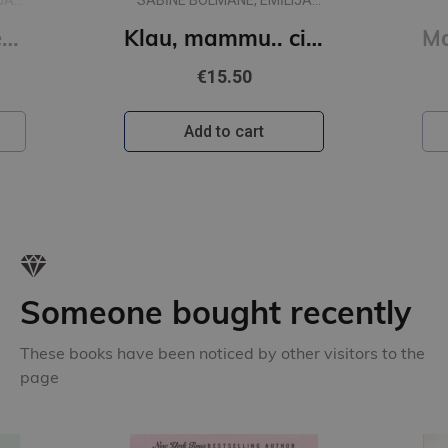
JA
SABĪNE BOLMANE, EMĪLIJA
DŽUBAKA
Klau, tēti.. vai desmit ir daudz?
Klau, mammu.. ciik liela ir pasaule?
€15.50
Add to cart
Someone bought recently
These books have been noticed by other visitors to the
page