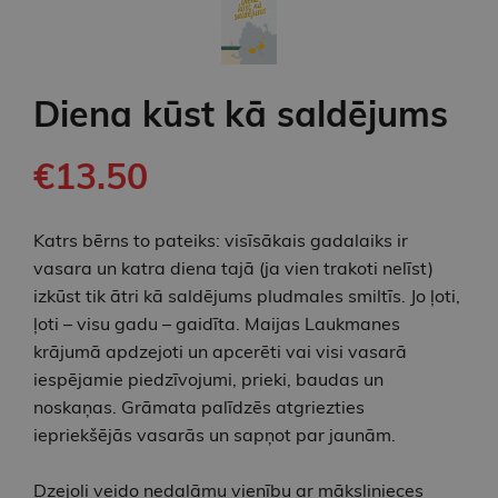
Diena kūst kā saldējums
€13.50
Katrs bērns to pateiks: visīsākais gadalaiks ir
vasara un katra diena tajā (ja vien trakoti nelīst)
izkūst tik ātri kā saldējums pludmales smiltīs. Jo ļoti,
ļoti – visu gadu – gaidīta. Maijas Laukmanes
krājumā apdzejoti un apcerēti vai visi vasarā
iespējamie piedzīvojumi, prieki, baudas un
noskaņas. Grāmata palīdzēs atgriezties
iepriekšējās vasarās un sapņot par jaunām.
Dzejoļi veido nedalāmu vienību ar mākslinieces