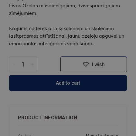
Līvas Ozolas mūsdienīgajiem, dzīvespriecīgajiem
zīmējumiem.
Krājums noderēs pirmsskolēniem un skolēniem
lasītprasmes attīstīšanai, jaunu dzejoļu apguvei un
emocionālās inteliģences veidošanai.
-
+
I wish
Add to cart
PRODUCT INFORMATION
Author:
Maija Laukmane