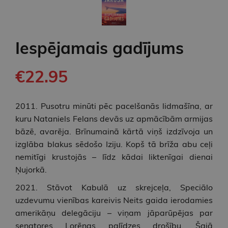
Iespējamais gadījums
€22.95
2011. Pusotru minūti pēc pacelšanās lidmašīna, ar
kuru Nataniels Felans devās uz apmācībām armijas
bāzē, avarēja. Brīnumainā kārtā viņš izdzīvoja un
izglāba blakus sēdošo Iziju. Kopš tā brīža abu ceļi
nemitīgi krustojās – līdz kādai liktenīgai dienai
Ņujorkā.
2021. Stāvot Kabulā uz skrejceļa, Speciālo
uzdevumu vienības kareivis Neits gaida ierodamies
amerikāņu delegāciju – viņam jāparūpējas par
senatores Lorēnas palīdzes drošību. Šajā