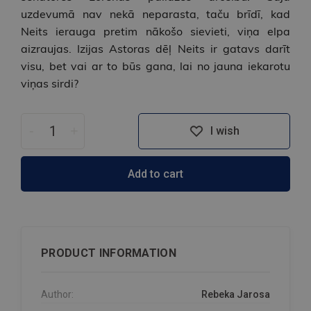
uzdevumā nav nekā neparasta, taču brīdī, kad
Neits ierauga pretim nākošo sievieti, viņa elpa
aizraujas. Izijas Astoras dēļ Neits ir gatavs darīt
visu, bet vai ar to būs gana, lai no jauna iekarotu
viņas sirdi?
-
+
I wish
Add to cart
PRODUCT INFORMATION
Author:
Rebeka Jarosa