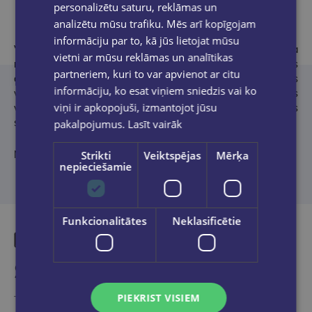
Product description
personalizētu saturu, reklāmas un
analizētu mūsu trafiku. Mēs arī kopīgojam
informāciju par to, kā jūs lietojat mūsu
Vairāk nekā divdesmit romānu autore
Rebeka Jarosa
ir viena
vietni ar mūsu reklāmas un analītikas
no populārākajām mūsdienu amerikāņu rakstniecēm – viņas
partneriem, kuri to var apvienot ar citu
darbi atrodami The New York Times, USA Today un citos
informāciju, ko esat viņiem sniedzis vai ko
visvairāk pirkto grāmatu sarakstos. Latvijas lasītāji Jarosas
viņi ir apkopojuši, izmantojot jūsu
vārdu pazīst, pateicoties pasaules bestselleram “Ceturtais
spārns” un šīs grāmatas turpinājumiem.
pakalpojumus.
Lasīt vairāk
Strikti
Veiktspējas
Mērķa
No angļu valodas tulkojusi Ligita Paegle
nepieciešamie
Funkcionalitātes
Neklasificētie
Similar products
PIEKRIST VISIEM
Take a look