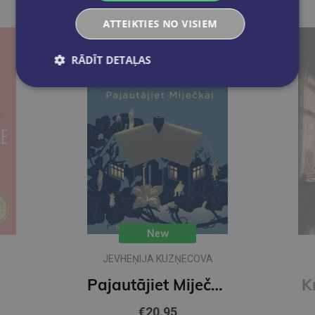
ATTEIKTIES NO VISIEM
RĀDĪT DETAĻAS
New
JEVHEŅIJA KUZŅECOVA
Pajautājiet Miječkai
K
€20.95