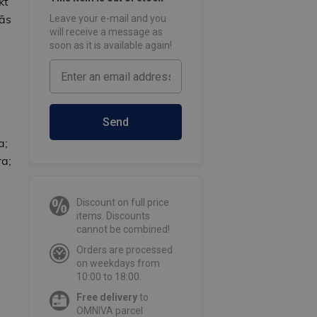
kt
lās
Leave your e-mail and you
will receive a message as
soon as it is available again!
Send
a;
ra;
Discount on full price
items. Discounts
cannot be combined!
Orders are processed
on weekdays from
10:00 to 18:00.
Free delivery
to
OMNIVA parcel