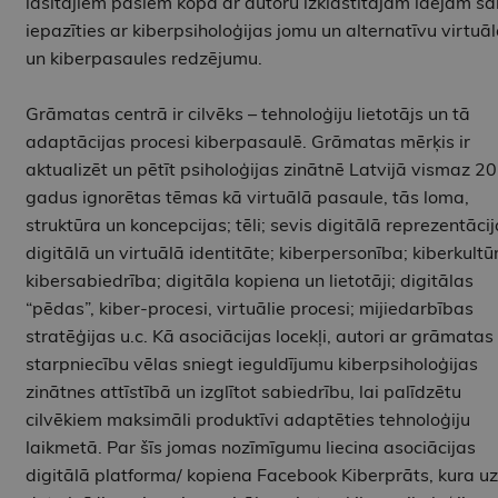
lasītājiem pašiem kopā ar autoru izklāstītajām idejām sā
iepazīties ar kiberpsiholoģijas jomu un alternatīvu virtuā
un kiberpasaules redzējumu.
Grāmatas centrā ir cilvēks – tehnoloģiju lietotājs un tā
adaptācijas procesi kiberpasaulē. Grāmatas mērķis ir
aktualizēt un pētīt psiholoģijas zinātnē Latvijā vismaz 20
gadus ignorētas tēmas kā virtuālā pasaule, tās loma,
struktūra un koncepcijas; tēli; sevis digitālā reprezentācij
digitālā un virtuālā identitāte; kiberpersonība; kiberkultū
kibersabiedrība; digitāla kopiena un lietotāji; digitālas
“pēdas”, kiber-procesi, virtuālie procesi; mijiedarbības
stratēģijas u.c. Kā asociācijas locekļi, autori ar grāmatas
starpniecību vēlas sniegt ieguldījumu kiberpsiholoģijas
zinātnes attīstībā un izglītot sabiedrību, lai palīdzētu
cilvēkiem maksimāli produktīvi adaptēties tehnoloģiju
laikmetā. Par šīs jomas nozīmīgumu liecina asociācijas
digitālā platforma/ kopiena Facebook Kiberprāts, kura uz