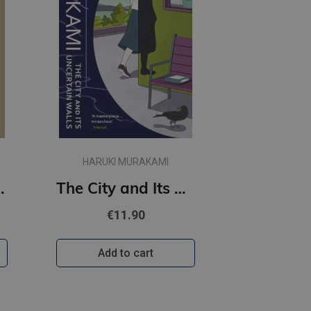
HARUKI MURAKAMI
t Women
The City and Its Uncertain Walls (paperback, s)
€11.90
Add to cart