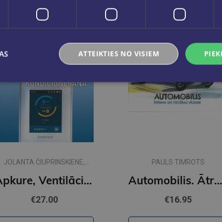
AS
ATTEIKTIES NO VISIEM
PIEK
JOLANTA ČIUPRINSKIENE,
PAULS TIMROTS
KESTUTIS ČIUPRINSKAS,
Apkure, Ventilācija, Gaisa kondicionēšana
Automobilis. Ātruma un drošības vēst
VIOLETA MOTUZIENE
€27.00
€16.95