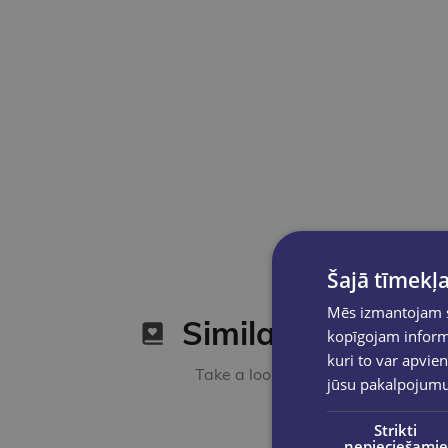
Šajā tīmekļa
Mēs izmantojam sī
Similar products
kopīgojam informā
kuri to var apvien
Take a look
jūsu pakalpojum
Strikti
nepieciešamie