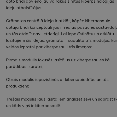
doto brīdi apvieno jau vairākus simtus kiberpsiholoģijas
ideju atbalstītājus.
Grāmatas centrālā ideja ir atklāt, kāpēc kiberpasaule
dotajā brīdī konceptuāli jau ir reālās pasaules sastāvdaļ
un tās atdalīt nav lietderīgi. Lai iepazīstinātu un atklātu
lasītajiem šīs idejas, grāmata ir sadalīta trīs moduļos, kur
veidos izpratni par kiberpasauli trīs līmeņos:
Pirmais modulis fokusēs lasītājus uz kiberpasaules kā
parādības izpratni;
Otrais modulis iepazīstinās ar kibersabiedrību un tās
produktiem;
Trešais modulis ļaus lasītājiem analizēt sevi un saprast k
un kāds viņš ir kiberpasaulē.