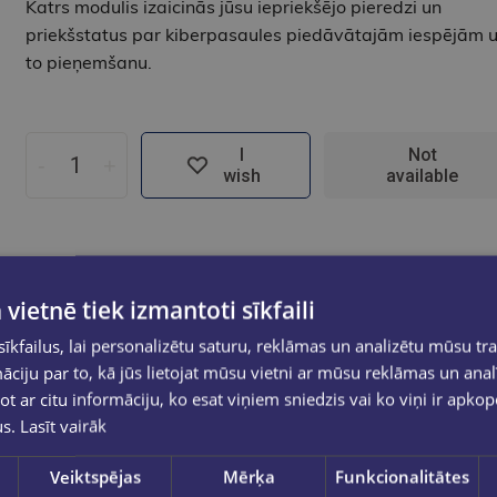
Katrs modulis izaicinās jūsu iepriekšējo pieredzi un
priekšstatus par kiberpasaules piedāvātajām iespējām 
to pieņemšanu.
I
Not
-
+
wish
available
 vietnē tiek izmantoti sīkfaili
kfailus, lai personalizētu saturu, reklāmas un analizētu mūsu tra
ciju par to, kā jūs lietojat mūsu vietni ar mūsu reklāmas un anal
ot ar citu informāciju, ko esat viņiem sniedzis vai ko viņi ir apko
us.
Lasīt vairāk
Veiktspējas
Mērķa
Funkcionalitātes