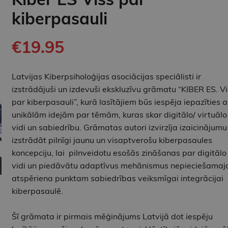
kiberpasauli
€19.95
Latvijas Kiberpsiholoģijas asociācijas speciālisti ir
izstrādājuši un izdevuši ekskluzīvu grāmatu “KIBER ES. Vi
par kiberpasauli”, kurā lasītājiem būs iespēja iepazīties a
unikālām idejām par tēmām, kuras skar digitālo/ virtuālo
vidi un sabiedrību. Grāmatas autori izvirzīja izaicinājumu
izstrādāt pilnīgi jaunu un visaptverošu kiberpasaules
koncepciju, lai pilnveidotu esošās zināšanas par digitālo
vidi un piedāvātu adaptīvus mehānismus nepieciešama
atspēriena punktam sabiedrības veiksmīgai integrācijai
kiberpasaulē.
Šī grāmata ir pirmais mēģinājums Latvijā dot iespēju