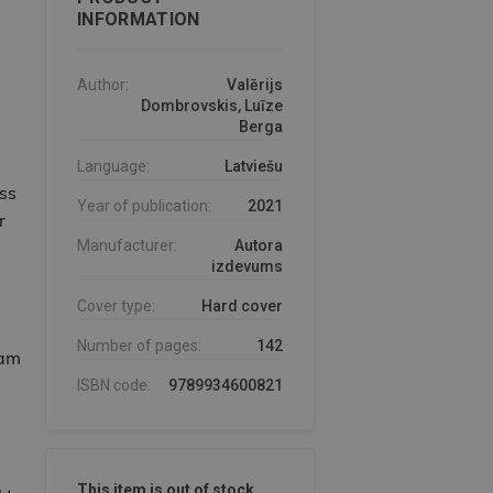
INFORMATION
Author:
Valērijs
Dombrovskis, Luīze
Berga
Language:
Latviešu
ss
Year of publication:
2021
r
Manufacturer:
Autora
izdevums
Cover type:
Hard cover
Number of pages:
142
jam
ISBN code:
9789934600821
This item is out of stock