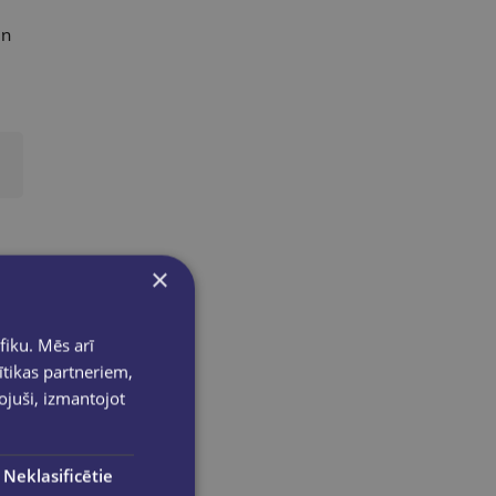
un
×
fiku. Mēs arī
ītikas partneriem,
pojuši, izmantojot
Neklasificētie