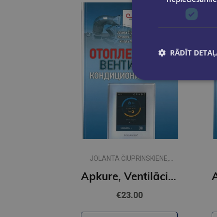
RĀDĪT DETAĻ
JOLANTA ČIUPRINSKIENE,
KESTUTIS ČIUPRINSKAS,
Apkure, Ventilācija, Gaisa kondicionēšana ( Krievu valodā)
VIOLETA MOTUZIENE
€23.00