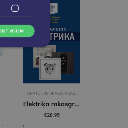
RIST VISIEM
ANATOLIUS DRABATUKAS,
MINDAUGAS LUBIS, RENATA
ure
Elektriķa rokasgrāmata ( krievu valodā)
MILUNE
€28.95