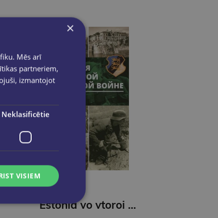
×
fiku. Mēs arī
ītikas partneriem,
pojuši, izmantojot
Neklasificētie
RIST VISIEM
Estonia vo vtoroi mirovoi voine