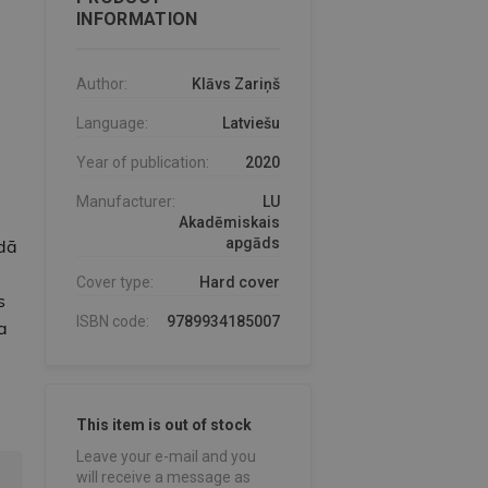
INFORMATION
Author:
Klāvs Zariņš
Language:
Latviešu
Year of publication:
2020
Manufacturer:
LU
Akadēmiskais
apgāds
odā
Cover type:
Hard cover
s
ISBN code:
9789934185007
a
This item is out of stock
Leave your e-mail and you
will receive a message as