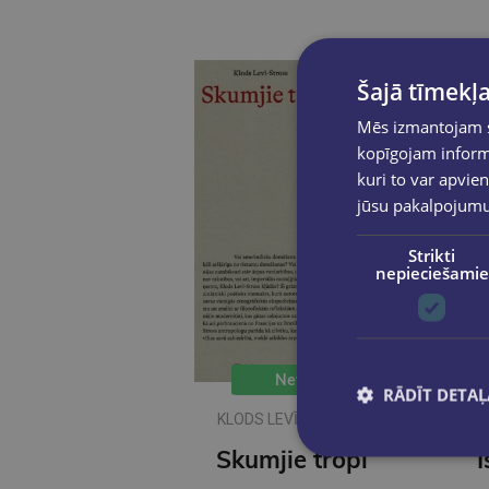
Šajā tīmekļa
Mēs izmantojam sī
kopīgojam informā
kuri to var apvien
jūsu pakalpojum
Strikti
nepieciešamie
New
RĀDĪT DETAĻ
KLODS LEVĪ- STROSS
Skumjie tropi