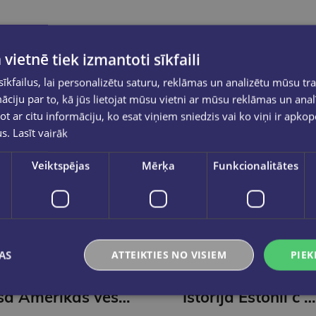
 vietnē tiek izmantoti sīkfaili
kfailus, lai personalizētu saturu, reklāmas un analizētu mūsu tra
ciju par to, kā jūs lietojat mūsu vietni ar mūsu reklāmas un anal
ot ar citu informāciju, ko esat viņiem sniedzis vai ko viņi ir apko
us.
Lasīt vairāk
Veiktspējas
Mērķa
Funkcionalitātes
AS
ATTEIKTIES NO VISIEM
PIEK
SAIMONS DŽENKINSS
Īsa Amerikas vēsture. No Bostonas tējas dzeršanas līdz Trampam
Istorija Estonii c pticevo poljota