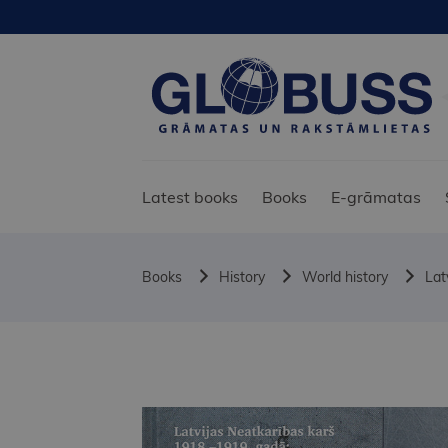
Latest books
Books
E-grāmatas
Books
History
World history
Lat