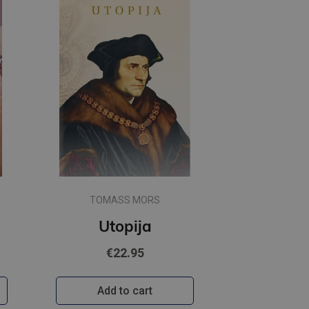
TOMASS MORS
Died
Utopija
€22.95
Add to cart