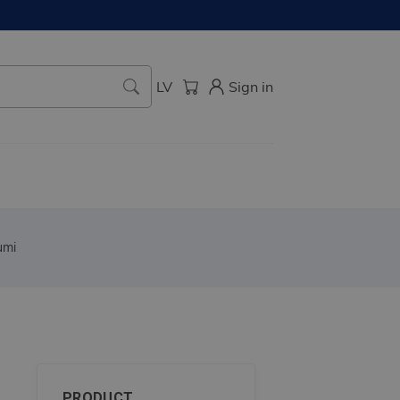
LV
Sign in
umi
PRODUCT