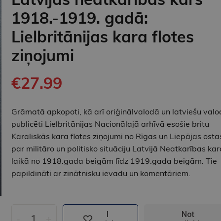
1918.-1919. gadā:
Lielbritānijas kara flotes
ziņojumi
€27.99
Grāmatā apkopoti, kā arī oriģinālvalodā un latviešu val
publicēti Lielbritānijas Nacionālajā arhīvā esošie britu
Karaliskās kara flotes ziņojumi no Rīgas un Liepājas osta
par militāro un politisko situāciju Latvijā Neatkarības kar
laikā no 1918.gada beigām līdz 1919.gada beigām. Tie
papildināti ar zinātnisku ievadu un komentāriem.
I
Not
-
+