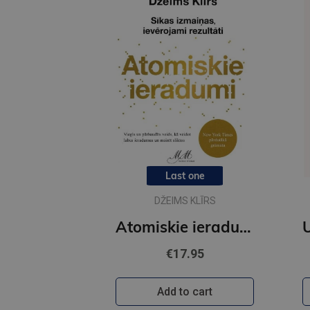
Last one
DŽEIMS KLĪRS
Atomiskie ieradumi
€17.95
Add to cart