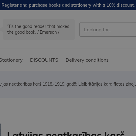
Register and purchase books and stationery with a 10% discount.
'Tis the good reader that makes
the good book. / Emerson /
Stationery
DISCOUNTS
Delivery conditions
vijas neatkarības karš 1918.-1919. gadā: Lielbritānijas kara flotes ziņoj
Latvijas neatkarības karš