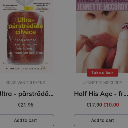
Take a look
KRISS VAN TULEKENS
JENNETTE MCCURDY
Ultra - pārstrādāta cilvēce
Half His Age - from the author of I'm Glad My Mom 
€21.95
€17.90
€10.00
Add to cart
Add to cart