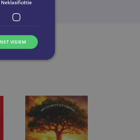
Neklasificētie
RIST VISIEM