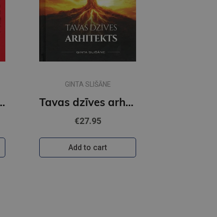
GINTA SLIŠĀNE
iņi nesaprot?
Tavas dzīves arhitekts
€27.95
Add to cart