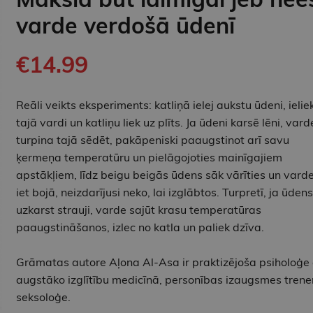
varde verdošā ūdenī
€14.99
Reāli veikts eksperiments: katliņā ielej aukstu ūdeni, ielie
tajā vardi un katliņu liek uz plīts. Ja ūdeni karsē lēni, vard
turpina tajā sēdēt, pakāpeniski paaugstinot arī savu
ķermeņa temperatūru un pielāgojoties mainīgajiem
apstākļiem, līdz beigu beigās ūdens sāk vārīties un vard
iet bojā, neizdarījusi neko, lai izglābtos. Turpretī, ja ūdens
uzkarst strauji, varde sajūt krasu temperatūras
paaugstināšanos, izlec no katla un paliek dzīva.
Grāmatas autore Aļona Al-Asa ir praktizējoša psiholoģe 
augstāko izglītību medicīnā, personības izaugsmes trene
seksoloģe.