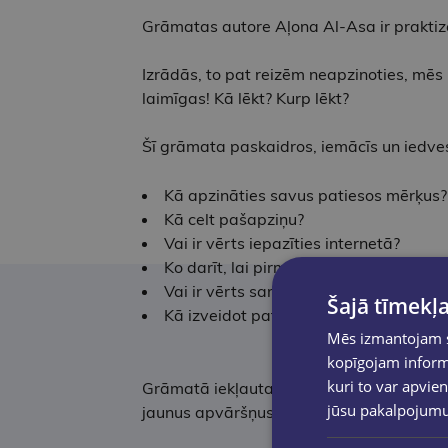
Grāmatas autore Aļona Al-Asa ir praktizē
Izrādās, to pat reizēm neapzinoties, mēs 
laimīgas! Kā lēkt? Kurp lēkt?
Šī grāmata paskaidros, iemācīs un iedves
Kā apzināties savus patiesos mērķus?
Kā celt pašapziņu?
Vai ir vērts iepazīties internetā?
Ko darīt, lai pirmais randiņš nekļūtu p
Vai ir vērts samierināties ar partner
Šajā tīmekļa
Kā izveidot patiesi tuvas attiecības?
Mēs izmantojam sī
kopīgojam informā
kuri to var apvien
Grāmatā iekļauta ne tikai teorija, bet arī
jūsu pakalpojum
jaunus apvāršņus.