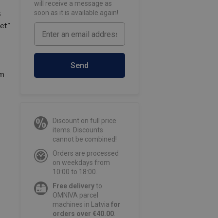
will receive a message as
s
soon as it is available again!
et”
Send
ām
Discount on full price
items. Discounts
cannot be combined!
Orders are processed
on weekdays from
10:00 to 18:00.
Free delivery
to
OMNIVA parcel
machines in Latvia
for
orders over €40.00
.