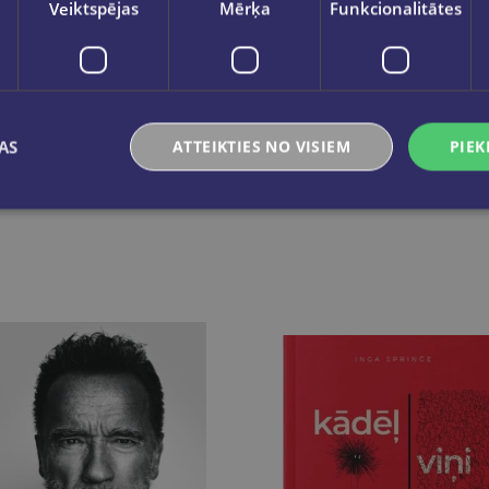
Veiktspējas
Mērķa
Funkcionalitātes
AS
ATTEIKTIES NO VISIEM
PIEK