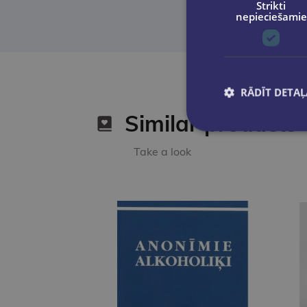
Strikti
nepieciešamie
RĀDĪT DETAĻ
Similar products
Take a look