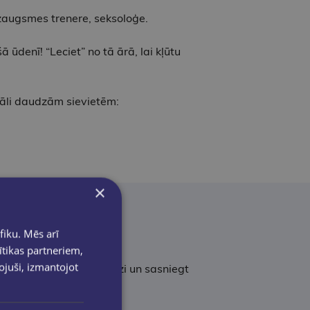
izaugsmes trenere, seksoloģe.
ūdenī! “Leciet” no tā ārā, lai kļūtu
uāli daudzām sievietēm:
×
fiku. Mēs arī
ītikas partneriem,
pojuši, izmantojot
 ar to galā, pārvarēt krīzi un sasniegt