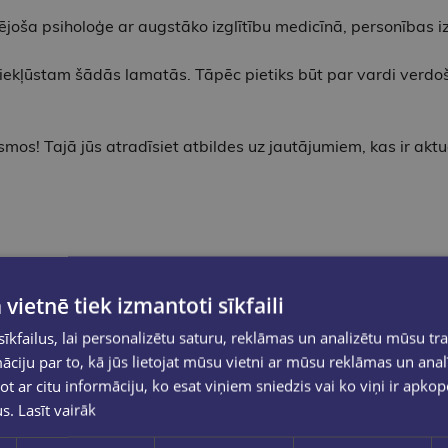
joša psiholoģe ar augstāko izglītību medicīnā, personības 
iekļūstam šādās lamatās. Tāpēc pietiks būt par vardi verdošā 
mos! Tajā jūs atradīsiet atbildes uz jautājumiem, kas ir akt
ar pēdējo?
a trūkumiem?
 vietnē tiek izmantoti sīkfaili
kfailus, lai personalizētu saturu, reklāmas un analizētu mūsu tra
ciju par to, kā jūs lietojat mūsu vietni ar mūsu reklāmas un anal
ot ar citu informāciju, ko esat viņiem sniedzis vai ko viņi ir apko
 praktiski uzdevumi, kuri palīdzēs ātrāk izprast problēmu, tikt
us.
Lasīt vairāk