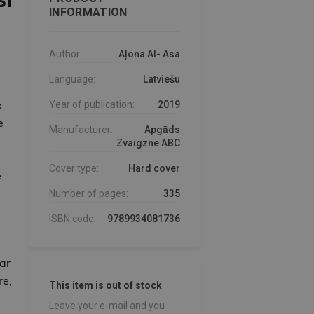
INFORMATION
Author:
Aļona Al- Asa
Language:
Latviešu
k
Year of publication:
2019
e
Manufacturer:
Apgāds
Zvaigzne ABC
Cover type:
Hard cover
e
Number of pages:
335
ISBN code:
9789934081736
ar
re,
This item is out of stock
Leave your e-mail and you