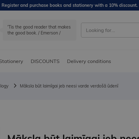
Register and purchase books and stationery with a 10% discount.
'Tis the good reader that makes
the good book. / Emerson /
Stationery
DISCOUNTS
Delivery conditions
logy
Māksla būt laimīgai jeb neesi varde verdošā ūdenī
Māksla būt laimīgai jeb nee