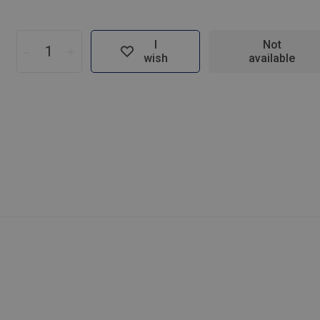
I
Not
-
+
wish
available