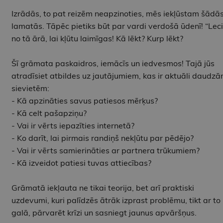
Izrādās, to pat reizēm neapzinoties, mēs iekļūstam šādā
lamatās. Tāpēc pietiks būt par vardi verdošā ūdenī! “Leci
no tā ārā, lai kļūtu laimīgas! Kā lēkt? Kurp lēkt?
Šī grāmata paskaidros, iemācīs un iedvesmos! Tajā jūs
atradīsiet atbildes uz jautājumiem, kas ir aktuāli daudz
sievietēm:
- Kā apzināties savus patiesos mērķus?
- Kā celt pašapziņu?
- Vai ir vērts iepazīties internetā?
- Ko darīt, lai pirmais randiņš nekļūtu par pēdējo?
- Vai ir vērts samierināties ar partnera trūkumiem?
- Kā izveidot patiesi tuvas attiecības?
Grāmatā iekļauta ne tikai teorija, bet arī praktiski
uzdevumi, kuri palīdzēs ātrāk izprast problēmu, tikt ar to
galā, pārvarēt krīzi un sasniegt jaunus apvāršņus.