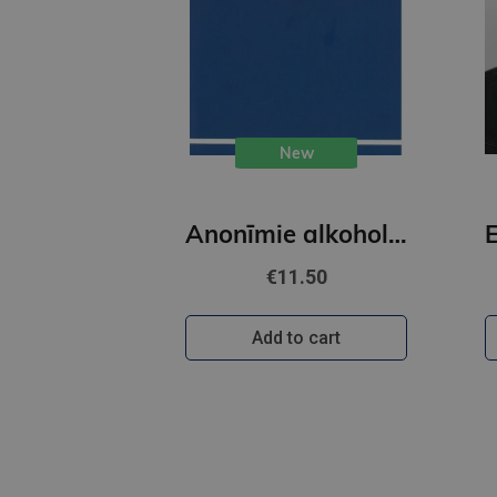
New
Anonīmie alkoholoķi
€11.50
Add to cart