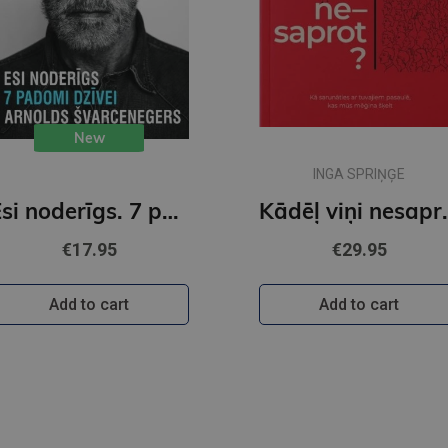
New
INGA SPRIŅĢE
Esi noderīgs. 7 padomi dzīvei
Kādēļ v
€17.95
€29.95
Add to cart
Add to cart