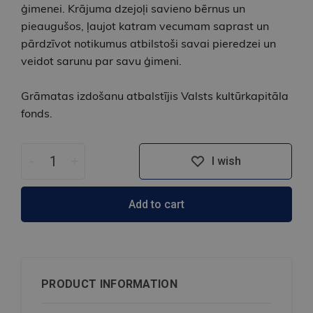
ģimenei. Krājuma dzejoļi savieno bērnus un
pieaugušos, ļaujot katram vecumam saprast un
pārdzīvot notikumus atbilstoši savai pieredzei un
veidot sarunu par savu ģimeni.
Grāmatas izdošanu atbalstījis Valsts kultūrkapitāla
fonds.
-
+
I wish
Add to cart
PRODUCT INFORMATION