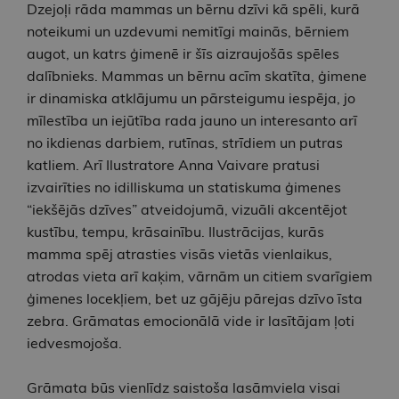
Dzejoļi rāda mammas un bērnu dzīvi kā spēli, kurā
noteikumi un uzdevumi nemitīgi mainās, bērniem
augot, un katrs ģimenē ir šīs aizraujošās spēles
dalībnieks. Mammas un bērnu acīm skatīta, ģimene
ir dinamiska atklājumu un pārsteigumu iespēja, jo
mīlestība un iejūtība rada jauno un interesanto arī
no ikdienas darbiem, rutīnas, strīdiem un putras
katliem. Arī Ilustratore Anna Vaivare pratusi
izvairīties no idilliskuma un statiskuma ģimenes
“iekšējās dzīves” atveidojumā, vizuāli akcentējot
kustību, tempu, krāsainību. Ilustrācijas, kurās
mamma spēj atrasties visās vietās vienlaikus,
atrodas vieta arī kaķim, vārnām un citiem svarīgiem
ģimenes locekļiem, bet uz gājēju pārejas dzīvo īsta
zebra. Grāmatas emocionālā vide ir lasītājam ļoti
iedvesmojoša.
Grāmata būs vienlīdz saistoša lasāmviela visai