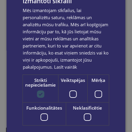
izmantoti sīkfaili
Discount on full price items. Discounts cannot
be combined!
Mēs izmantojam sīkfailus, lai
Orders are processed on weekdays from
personalizētu saturu, reklāmas un
10:00 to 18:00.
analizētu mūsu trafiku. Mēs arī kopīgojam
Free delivery
to OMNIVA parcel machines in
informāciju par to, kā jūs lietojat mūsu
Latvia
for orders over €40.00
.
vietni ar mūsu reklāmas un analītikas
Free delivery to any GLOBUSS bookstore
partneriem, kuri to var apvienot ar citu
within 2-5 working days.
informāciju, ko esat viņiem sniedzis vai ko
viņi ir apkopojuši, izmantojot jūsu
pakalpojumus.
Lasīt vairāk
Share on social networks:
Strikti
Veiktspējas
Mērķa
nepieciešamie
Funkcionalitātes
Neklasificētie