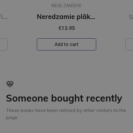
INESE ZANDERE
Es gribu sunīti. Vienalga kādu
Neredzamie plāksterīši
I
€13.95
Add to cart
Someone bought recently
These books have been noticed by other visitors to the
page