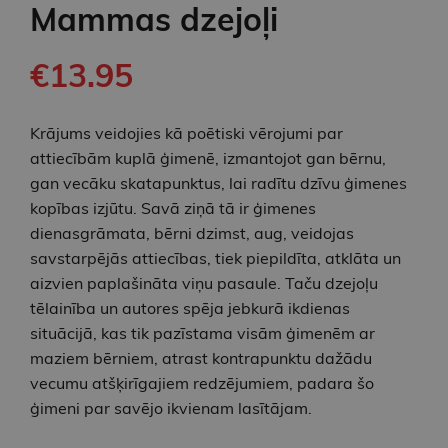
Mammas dzejoļi
€13.95
Krājums veidojies kā poētiski vērojumi par
attiecībām kuplā ģimenē, izmantojot gan bērnu,
gan vecāku skatapunktus, lai radītu dzīvu ģimenes
kopības izjūtu. Savā ziņā tā ir ģimenes
dienasgrāmata, bērni dzimst, aug, veidojas
savstarpējās attiecības, tiek piepildīta, atklāta un
aizvien paplašināta viņu pasaule. Taču dzejoļu
tēlainība un autores spēja jebkurā ikdienas
situācijā, kas tik pazīstama visām ģimenēm ar
maziem bērniem, atrast kontrapunktu dažādu
vecumu atšķirīgajiem redzējumiem, padara šo
ģimeni par savējo ikvienam lasītājam.