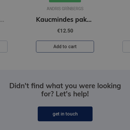
S
FRĪDA MAKFADENA
Kaucmindes pakavs
Ieslodzītais
€22.95
Add to cart
Didn't find what you were looking
for? Let's help!
get in touch