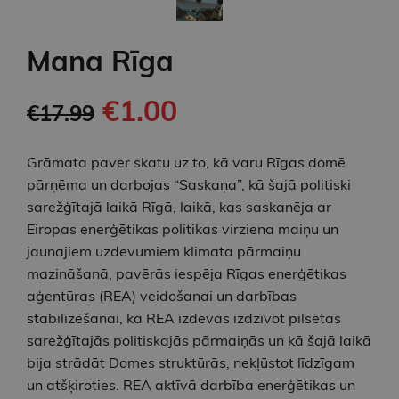
Mana Rīga
€1.00
€17.99
Grāmata paver skatu uz to, kā varu Rīgas domē
pārņēma un darbojas “Saskaņa”, kā šajā politiski
sarežģītajā laikā Rīgā, laikā, kas saskanēja ar
Eiropas enerģētikas politikas virziena maiņu un
jaunajiem uzdevumiem klimata pārmaiņu
mazināšanā, pavērās iespēja Rīgas enerģētikas
aģentūras (REA) veidošanai un darbības
stabilizēšanai, kā REA izdevās izdzīvot pilsētas
sarežģītajās politiskajās pārmaiņās un kā šajā laikā
bija strādāt Domes struktūrās, nekļūstot līdzīgam
un atšķiroties. REA aktīvā darbība enerģētikas un