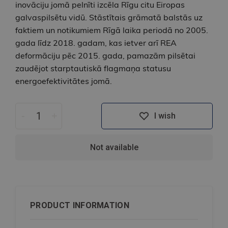
inovāciju jomā pelnīti izcēla Rīgu citu Eiropas
galvaspilsētu vidū. Stāstītais grāmatā balstās uz
faktiem un notikumiem Rīgā laika periodā no 2005.
gada līdz 2018. gadam, kas ietver arī REA
deformāciju pēc 2015. gada, pamazām pilsētai
zaudējot starptautiskā flagmaņa statusu
energoefektivitātes jomā.
-
+
I wish
Not available
PRODUCT INFORMATION