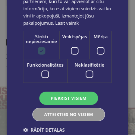
partneriem, kuri to var apvienot ar citu
informāciju, ko esat viņiem sniedzis vai ko
viņi ir apkopojuši, izmantojot jūsu
pakalpojumus.
Lasīt vairāk
Strikti
Veiktspējas
Mērķa
nepieciešamie
Similar products
Funkcionalitātes
Neklasificētie
Take a look
PIEKRIST VISIEM
ATTEIKTIES NO VISIEM
RĀDĪT DETAĻAS