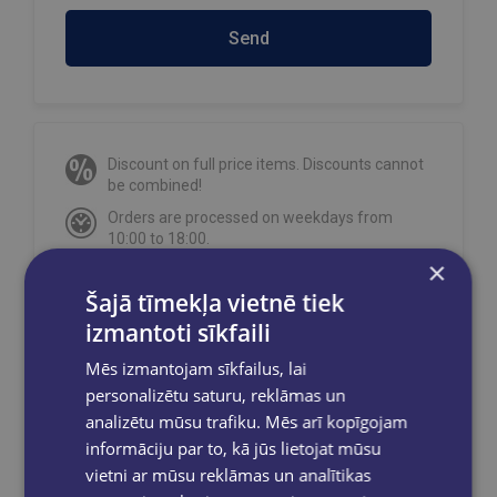
Send
Discount on full price items. Discounts cannot
be combined!
Orders are processed on weekdays from
10:00 to 18:00.
×
Free delivery
to OMNIVA parcel machines in
Latvia
for orders over €40.00
.
Šajā tīmekļa vietnē tiek
Free delivery to any GLOBUSS bookstore
izmantoti sīkfaili
within 2-5 working days.
Mēs izmantojam sīkfailus, lai
personalizētu saturu, reklāmas un
analizētu mūsu trafiku. Mēs arī kopīgojam
informāciju par to, kā jūs lietojat mūsu
Share on social networks:
vietni ar mūsu reklāmas un analītikas