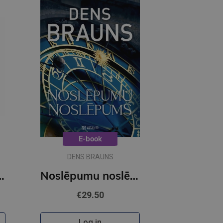
E-book
DENS BRAUNS
OBUSS - Citroni
Noslēpumu noslēpums (e-grāmata)
€29.50
Log in