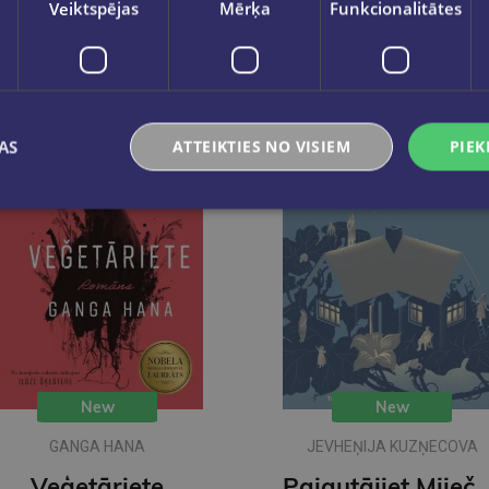
Veiktspējas
Mērķa
Funkcionalitātes
AS
ATTEIKTIES NO VISIEM
PIEK
New
New
GANGA HANA
JEVHEŅIJA KUZŅECOVA
Veģetāriete
Pajautājiet Mij