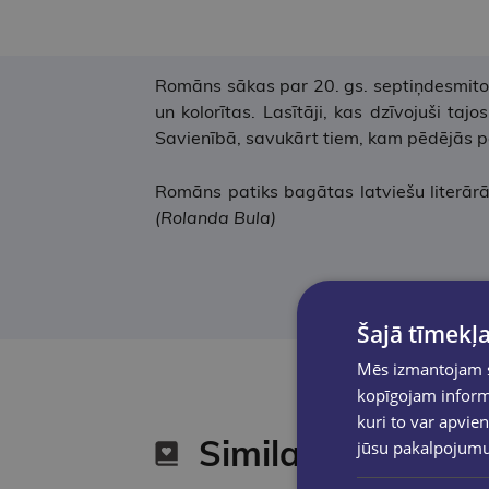
Romāns sākas par 20. gs. septiņdesmito g
un kolorītas. Lasītāji, kas dzīvojuši t
Savienībā, savukārt tiem, kam pēdējās pa
Romāns patiks bagātas latviešu literār
(Rolanda Bula)
Šajā tīmekļa
Mēs izmantojam sī
kopīgojam informā
kuri to var apvien
Similar products
jūsu pakalpojum