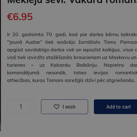
€6.95
Ir 20. gadsimta 70. gadi, kad pie darba bērnu laikrak
"Jaunā Audze" tiek iesācējs žurnālists Toms. Pama
apgūst savdabīgo darba vidi un iepazīst kolēģus, visai d
viņš tiek izvirzīts stažēšanās braucienam uz Maskavu un
turienes – uz Kabardu Balkāriju. Nopietns da
komandējumā nesanāk, toties ievijas romantis
attiecības, kuras Tomam sarežģīs dzīvi pēc atgriešanās..
-
+
I wish
Add to cart