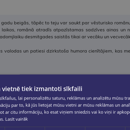
adu beigās, tāpēc to teju var saukt par vēsturisko romānu,
ajos laikos, romānā atradīs atpazīstamas sadzīves ainas u
domjlaiku desmitgades saistās tikai ar vecāku un vecvecāku 
ās valodas un patiesi dzirkstoša humora cienītājiem, kas m
 vietnē tiek izmantoti sīkfaili
kfailus, lai personalizētu saturu, reklāmas un analizētu mūsu tra
ciju par to, kā jūs lietojat mūsu vietni ar mūsu reklāmas un anal
ot ar citu informāciju, ko esat viņiem sniedzis vai ko viņi ir apko
us.
Lasīt vairāk