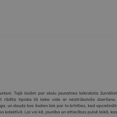
ksni. Tajā lasām par skolu jaunatnes laikraksta žurnālistu
rādīta tipiska tā laika vide ar neiztrūkstošo dzeršanu 
ga, un daudz kas šodien liek par to brīnīties, kad apcietināts 
ba kolektīvā. Lai vai kā, jaunība un attiecības pulsē laikā, k