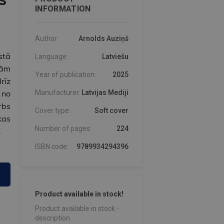
INFORMATION
Author:
Arnolds Auziņš
stā
Language:
Latviešu
zām
Year of publication:
2025
rīz
 no
Manufacturer:
Latvijas Mediji
rbs
Cover type:
Soft cover
kas
Number of pages:
224
.
ISBN code:
9789934294396
Product available in stock!
Product available in stock -
description