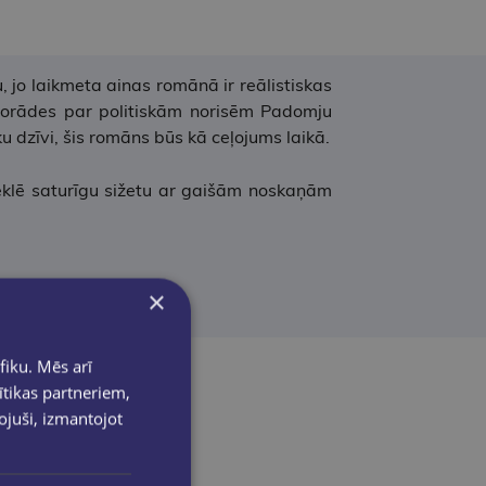
 jo laikmeta ainas romānā ir reālistiskas
n norādes par politiskām norisēm Padomju
dzīvi, šis romāns būs kā ceļojums laikā.
eklē saturīgu sižetu ar gaišām noskaņām
×
fiku. Mēs arī
ītikas partneriem,
pojuši, izmantojot