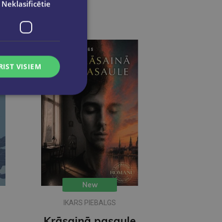
Neklasificētie
RIST VISIEM
New
IKARS PIEBALGS
ečkai
Krāsainā pasaule