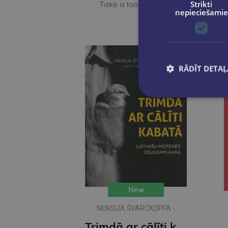
Strikti
Take a look
nepieciešamie
RĀDĪT DETAĻ
New
NENSIJA ŠVARCKOPFA -
ŽARMINA
Trimdā ar cālīti kabatā