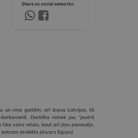
Share on social networks:
 un viņa gaitām, arī ārpus Latvijas, tā
darbavietā. Darbība notiek jau “jautrā
tika vairs retais, kaut arī ziņu pienesējs,
as katram atvēlēts
(Aivars Eipurs)