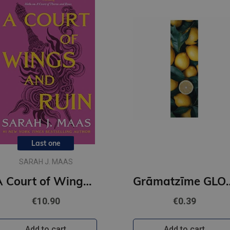
Last one
SARAH J. MAAS
A Court of Wings and Ruin : 3
Grāmatzīme GL
€10.90
€0.39
Add to cart
Add to cart