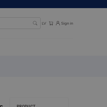
LV
Sign in
s
PRODUCT