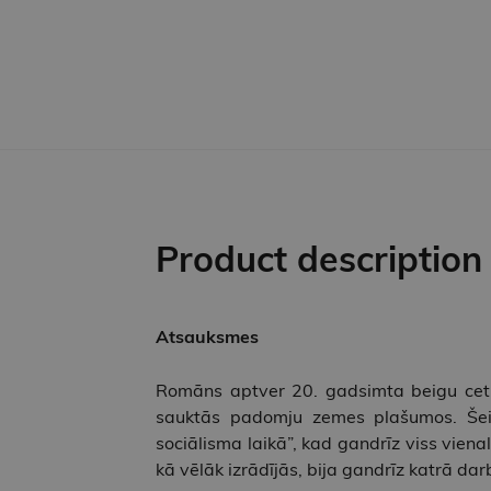
Product description
Atsauksmes
Romāns aptver 20. gadsimta beigu cetur
sauktās padomju zemes plašumos. Šeit 
sociālisma laikā”, kad gandrīz viss vienal
kā vēlāk izrādījās, bija gandrīz katrā dar