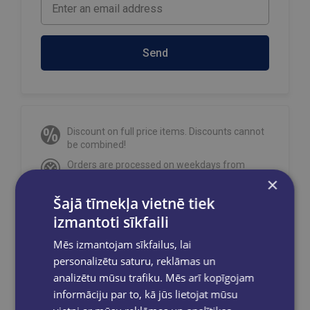
Send
Discount on full price items. Discounts cannot
be combined!
Orders are processed on weekdays from
10:00 to 18:00.
×
Free delivery
to OMNIVA parcel machines in
Šajā tīmekļa vietnē tiek
Latvia
for orders over €40.00
.
izmantoti sīkfaili
Free delivery to any GLOBUSS bookstore
Mēs izmantojam sīkfailus, lai
within 2-5 working days.
personalizētu saturu, reklāmas un
analizētu mūsu trafiku. Mēs arī kopīgojam
informāciju par to, kā jūs lietojat mūsu