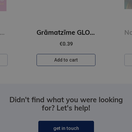
E-book
DENS BRAUNS
Grāmatzīme GLOBUSS - Citroni
Noslēpumu noslēpums (e-grāmata)
€29.50
Log in
Didn't find what you were looking
for? Let's help!
get in touch