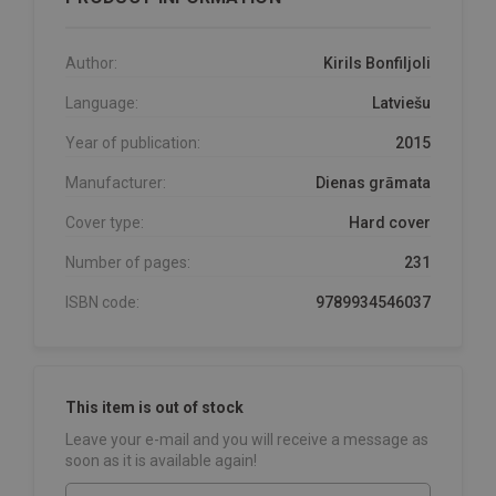
Author:
Kirils Bonfiljoli
Language:
Latviešu
Year of publication:
2015
Manufacturer:
Dienas grāmata
Cover type:
Hard cover
Number of pages:
231
ISBN code:
9789934546037
This item is out of stock
Leave your e-mail and you will receive a message as
soon as it is available again!