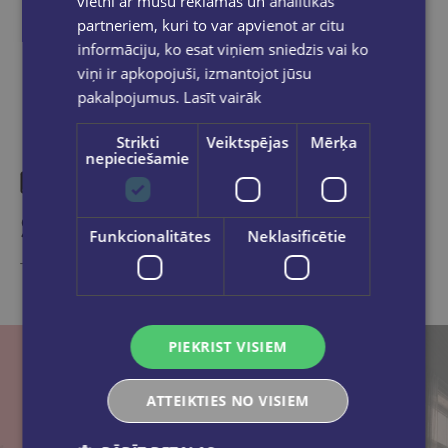
vietni ar mūsu reklāmas un analītikas
Share on social networks:
partneriem, kuri to var apvienot ar citu
informāciju, ko esat viņiem sniedzis vai ko
viņi ir apkopojuši, izmantojot jūsu
pakalpojumus.
Lasīt vairāk
Strikti
Veiktspējas
Mērķa
nepieciešamie
Similar products
Funkcionalitātes
Neklasificētie
Take a look
PIEKRIST VISIEM
ATTEIKTIES NO VISIEM