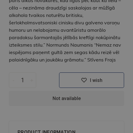
pāris dīkās novakarēs, kad ilgas pēc kaut kā liela –
cēla – nezināma draudzīgi saskalojas ar mūžīgā
alkohola tvaikos noturētu britisku,
šerlokholmsvatsoniski cinisku divu galveno varoņu
humoru un nelabojamu avantūristu amorālo
paradoksu šarmantajās jēlībās kreftīgi nokūpinātu
izteiksmes stilu.” Normunds Naumanis “Nemaz nav
iespējams paņemt gultā zem segas kādu reizē vēl
palaidnīgāku un jaukāku grāmatu.” Stīvens Frajs
-
+
I wish
Not available
PRODUCT INFORMATION