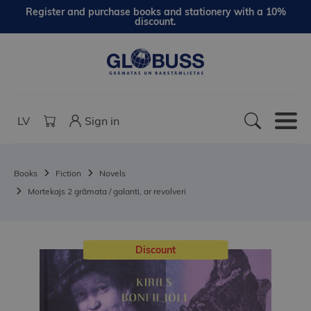
Register and purchase books and stationery with a 10%
discount.
LV
Sign in
Books
Fiction
Novels
Mortekajs 2 grāmata / galanti, ar revolveri
Discount