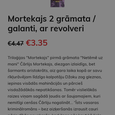
Mortekajs 2 grāmata /
galanti, ar revolveri
€3.35
€4.47
Triloģijas "Mortekajs" pirmā grāmata "Netēmē uz
mani" Čārlijs Mortekajs, diezgan izlaidīgs, bet
šarmants aristokrāts, aiz gara laika kopā ar savu
rīkļurāvējam līdzīgo kalpotāju Džoku zog gleznas,
iepinas visādās mahinācijās un pārcieš
visdažādākās nepatikšanas. Tomēr vislielākās
raizes viņam sagādā ļaudis ar šaujamajiem, kuri
nemitīgi cenšas Čārliju nogalināt… “Īsts vasaras
kriminālromāns – bez aizķeršanās izrausit cauri