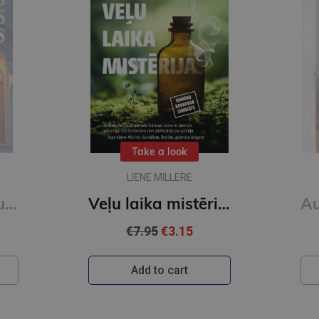
Take a look
ŠARLĪNA HARISA
Veļu laika mistērija. Vakara romāns
Auroras Tīgārdenas mistērijas. Trīs istabas un līķis
€9.50
€3.15
Add to cart