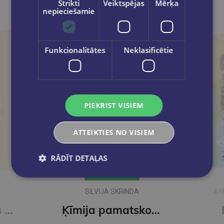
Strikti
Veiktspējas
Mērķa
nepieciešamie
Funkcionalitātes
Neklasificētie
PIEKRIST VISIEM
ATTEIKTIES NO VISIEM
RĀDĪT DETAĻAS
ANDRA MATUZONE, AMANDA
TIKUMA
Ķīmija pamatskolai. Jēdzieni, likumi, formulas
Burtu mežs DB