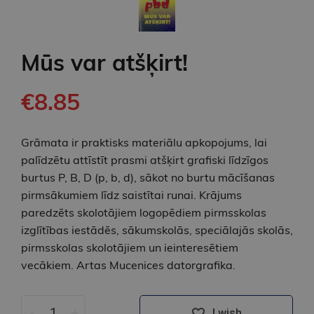
Mūs var atšķirt!
€8.85
Grāmata ir praktisks materiālu apkopojums, lai
palīdzētu attīstīt prasmi atšķirt grafiski līdzīgos
burtus P, B, D (p, b, d), sākot no burtu mācīšanas
pirmsākumiem līdz saistītai runai. Krājums
paredzēts skolotājiem logopēdiem pirmsskolas
izglītības iestādēs, sākumskolās, speciālajās skolās,
pirmsskolas skolotājiem un ieinteresētiem
vecākiem. Artas Mucenices datorgrafika.
-
+
I wish