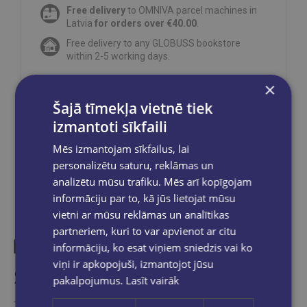
Free delivery
to OMNIVA parcel machines in
Latvia
for orders over €40.00
.
Free delivery to any GLOBUSS bookstore
within 2-5 working days.
×
Šajā tīmekļa vietnē tiek
izmantoti sīkfaili
Share on social networks:
Mēs izmantojam sīkfailus, lai
personalizētu saturu, reklāmas un
analizētu mūsu trafiku. Mēs arī kopīgojam
informāciju par to, kā jūs lietojat mūsu
vietni ar mūsu reklāmas un analītikas
partneriem, kuri to var apvienot ar citu
informāciju, ko esat viņiem sniedzis vai ko
viņi ir apkopojuši, izmantojot jūsu
Similar products
pakalpojumus.
Lasīt vairāk
Take a look