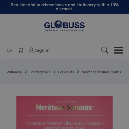
Register and purchase books and stationery with a 10%
discount.
LV
Sign in
Stationery
Board games
For adults
Nerātnās sarunas / kārtis