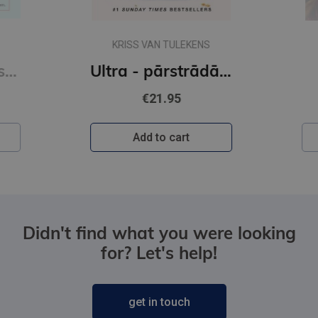
KRISS VAN TULEKENS
Sešas vielas, kas maina tavu dzīvi
Ultra - pārstrādāta cilvēce
€21.95
Add to cart
Didn't find what you were looking
for? Let's help!
get in touch