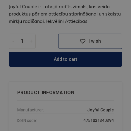
Joyful Couple ir Latvijā radīts zīmols, kas veido
produktus pāriem attiecību stiprināšanai un skaistu
mirkļu radīšanai. Iekvēlini Attiecības!
-
+
I wish
Add to cart
PRODUCT INFORMATION
Manufacturer:
Joyful Couple
ISBN code:
4751031340394