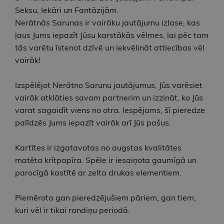
Seksu, Iekāri un Fantāzijām.
Nerātnās Sarunas ir vairāku jautājumu izlase, kas
ļaus Jums iepazīt Jūsu karstākās vēlmes, lai pēc tam
tās varētu īstenot dzīvē un iekvēlināt attiecības vēl
vairāk!
Izspēlējot Nerātno Sarunu jautājumus, Jūs varēsiet
vairāk atklāties savam partnerim un izzināt, ko Jūs
varat sagaidīt viens no otra. Iespējams, šī pieredze
palīdzēs Jums iepazīt vairāk arī Jūs pašus.
Kartītes ir izgatavotas no augstas kvalitātes
matēta krītpapīra. Spēle ir iesaiņota gaumīgā un
parocīgā kastītē ar zelta drukas elementiem.
Piemērota gan pieredzējušiem pāriem, gan tiem,
kuri vēl ir tikai randiņu periodā.