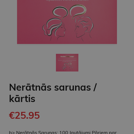
Nerātnās sarunas /
kārtis
€25.95
b> Nerātnās Sarunas: 100 Jautājumi Pāriem par