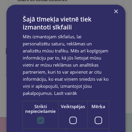
×
Šajā tīmekļa vietnē tiek
izmantoti sīkfaili
Mēs izmantojam sīkfailus, lai
personalizētu saturu, reklāmas un
analizētu mūsu trafiku. Mēs arī kopīgojam
informāciju par to, kā jūs lietojat mūsu
Similar products
vietni ar mūsu reklāmas un analītikas
partneriem, kuri to var apvienot ar citu
Take a look
informāciju, ko esat viņiem sniedzis vai ko
viņi ir apkopojuši, izmantojot jūsu
pakalpojumus.
Lasīt vairāk
Strikti
Veiktspējas
Mērķa
nepieciešamie