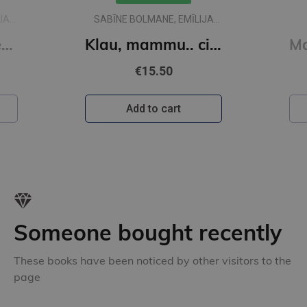
JA
SABĪNE BOLMANE, EMĪLIJA
DŽUBAKA
Klau, tēti.. vai desmit ir daudz?
Klau, mammu.. ciik liela ir pasaule?
€15.50
Add to cart
Someone bought recently
These books have been noticed by other visitors to the
page