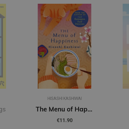
HISASHI KASHIWAI
gs
The Menu of Happiness
€11.90