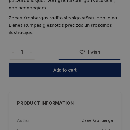
pēcvārdā iekļauti vērtīgi ieteikumi gan vecākiem,
gan pedagogiem.
Zanes Kronbergas radīto sirsnīgo stāstu papildina
Lienes Rumpes gleznotās precīzās un krāsainās
ilustrācijas.
-
+
I wish
Add to cart
PRODUCT INFORMATION
Author:
Zane Kronberga