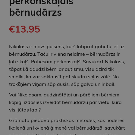
pērkonskaļais
bērnudārzs
€13.95
Nikolass ir mazs puisēns, kurš labprāt gribētu iet uz
bērnudārzu. Taču ir viena nelaime – bērnudārzs ir
ļoti skaļš. Patiešām pērkonskaļš! Savukārt Nikolass,
tāpat kā daudzi bērni ar autismu, visu dzird tik
smalki, ka var saklausīt pat skudru soļus zālē. No
trokšņiem viņam sāp ausis, sāp galva un ir bail.
Vai Nikolasam, audzinātājai un pārējiem bērniem
kopīgi izdosies izveidot bērnudārzu par vietu, kurā
visi jūtas labi?
Grāmata piedāvā praktiskas metodes, kas noderēs
ikdienā un ikvienā ģimenē vai bērnudārzā, savukārt