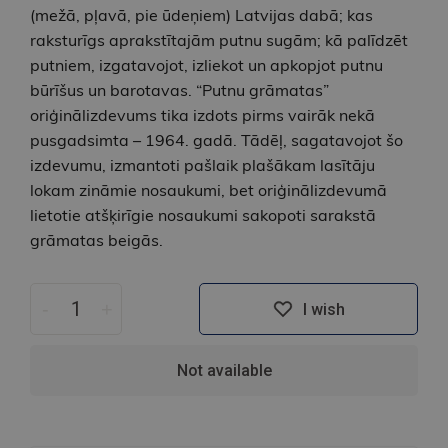
(mežā, pļavā, pie ūdeņiem) Latvijas dabā; kas
raksturīgs aprakstītajām putnu sugām; kā palīdzēt
putniem, izgatavojot, izliekot un apkopjot putnu
būrīšus un barotavas. “Putnu grāmatas”
oriģinālizdevums tika izdots pirms vairāk nekā
pusgadsimta – 1964. gadā. Tādēļ, sagatavojot šo
izdevumu, izmantoti pašlaik plašākam lasītāju
lokam zināmie nosaukumi, bet oriģinālizdevumā
lietotie atšķirīgie nosaukumi sakopoti sarakstā
grāmatas beigās.
-
+
I wish
Not available