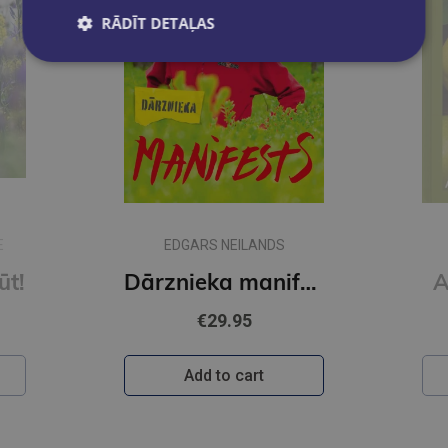
RĀDĪT DETAĻAS
MĀRA SKRĪVELE
Dārznieka manifests
Augļkopji Latvijā
€22.95
Add to cart