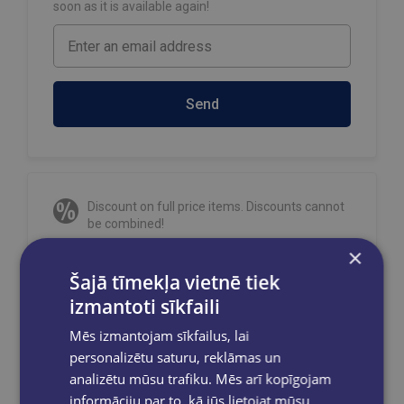
soon as it is available again!
Send
Discount on full price items. Discounts cannot
be combined!
Orders are processed on weekdays from
×
10:00 to 18:00.
Šajā tīmekļa vietnē tiek
Free delivery
to OMNIVA parcel machines in
izmantoti sīkfaili
Latvia
for orders over €40.00
.
Mēs izmantojam sīkfailus, lai
Free delivery to any GLOBUSS bookstore
within 2-5 working days.
personalizētu saturu, reklāmas un
analizētu mūsu trafiku. Mēs arī kopīgojam
informāciju par to, kā jūs lietojat mūsu