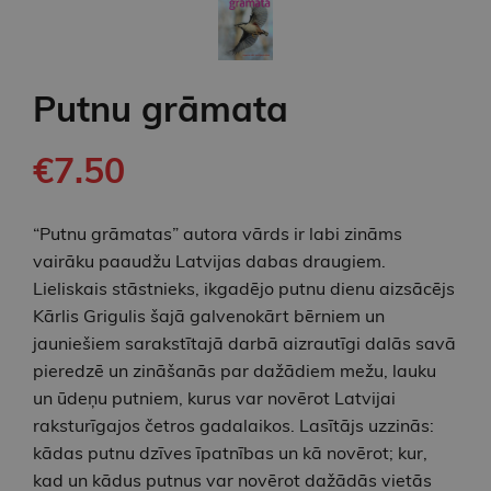
Putnu grāmata
€7.50
“Putnu grāmatas” autora vārds ir labi zināms
vairāku paaudžu Latvijas dabas draugiem.
Lieliskais stāstnieks, ikgadējo putnu dienu aizsācējs
Kārlis Grigulis šajā galvenokārt bērniem un
jauniešiem sarakstītajā darbā aizrautīgi dalās savā
pieredzē un zināšanās par dažādiem mežu, lauku
un ūdeņu putniem, kurus var novērot Latvijai
raksturīgajos četros gadalaikos. Lasītājs uzzinās:
kādas putnu dzīves īpatnības un kā novērot; kur,
kad un kādus putnus var novērot dažādās vietās