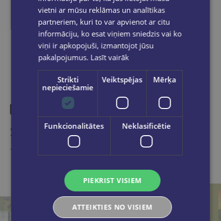
vietni ar mūsu reklāmas un analītikas
partneriem, kuri to var apvienot ar citu
Share on social networks:
informāciju, ko esat viņiem sniedzis vai ko
viņi ir apkopojuši, izmantojot jūsu
pakalpojumus.
Lasīt vairāk
Strikti
Veiktspējas
Mērķa
nepieciešamie
Funkcionalitātes
Neklasificētie
Similar products
Take a look
PIEKRIST VISIEM
ATTEIKTIES NO VISIEM