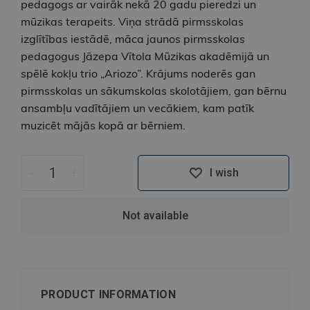
pedagogs ar vairāk nekā 20 gadu pieredzi un
mūzikas terapeits. Viņa strādā pirmsskolas
izglītības iestādē, māca jaunos pirmsskolas
pedagogus Jāzepa Vītola Mūzikas akadēmijā un
spēlē kokļu trio „Ariozo”. Krājums noderēs gan
pirmsskolas un sākumskolas skolotājiem, gan bērnu
ansambļu vadītājiem un vecākiem, kam patīk
muzicēt mājās kopā ar bērniem.
-
+
I wish
Not available
PRODUCT INFORMATION