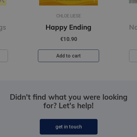
DENS BRAUNS
ng
Noslēpumu noslēpums
€35.95
Add to cart
Didn't find what you were looking
for? Let's help!
get in touch