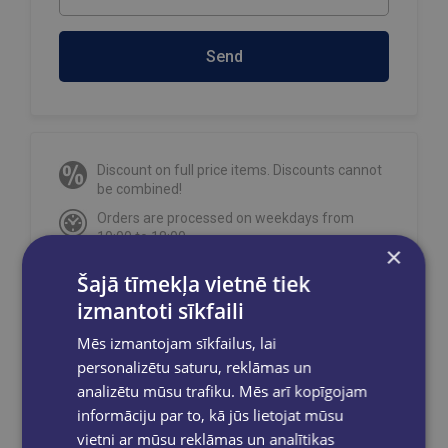
Send
Discount on full price items. Discounts cannot
be combined!
Orders are processed on weekdays from
10:00 to 18:00.
×
Free delivery
to OMNIVA parcel machines in
Šajā tīmekļa vietnē tiek
Latvia
for orders over €40.00
.
izmantoti sīkfaili
Free delivery to any GLOBUSS bookstore
within 2-5 working days.
Mēs izmantojam sīkfailus, lai
personalizētu saturu, reklāmas un
analizētu mūsu trafiku. Mēs arī kopīgojam
informāciju par to, kā jūs lietojat mūsu
Share on social networks:
vietni ar mūsu reklāmas un analītikas