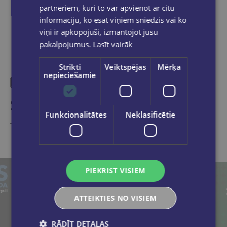
partneriem, kuri to var apvienot ar citu
informāciju, ko esat viņiem sniedzis vai ko
viņi ir apkopojuši, izmantojot jūsu
pakalpojumus.
Lasīt vairāk
Strikti
Veiktspējas
Mērķa
nepieciešamie
Similar products
Funkcionalitātes
Neklasificētie
Take a look
PIEKRIST VISIEM
ATTEIKTIES NO VISIEM
RĀDĪT DETAĻAS