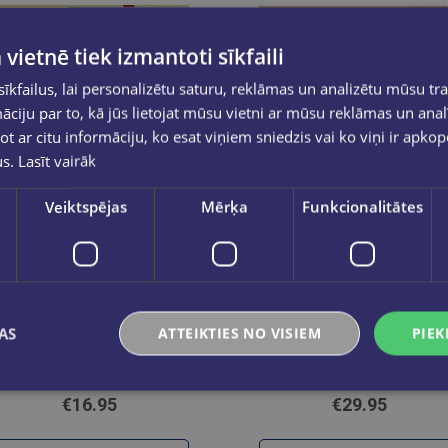
 vietnē tiek izmantoti sīkfaili
kfailus, lai personalizētu saturu, reklāmas un analizētu mūsu tra
ciju par to, kā jūs lietojat mūsu vietni ar mūsu reklāmas un anal
ot ar citu informāciju, ko esat viņiem sniedzis vai ko viņi ir apko
us.
Lasīt vairāk
Veiktspējas
Mērķa
Funkcionalitātes
VIESTURS RADOVICS
LĪVA ZOLNEROVIČA
AS
ATTEIKTIES NO VISIEM
PIEK
Pāris centimetru dzīves
Hipiji Latvijā
€16.95
€29.95