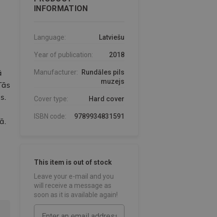
INFORMATION
Language:
Latviešu
Year of publication:
2018
ā
Manufacturer:
Rundāles pils
muzejs
Tās
s.
Cover type:
Hard cover
ISBN code:
9789934831591
ā.
This item is out of stock
Leave your e-mail and you
will receive a message as
soon as it is available again!