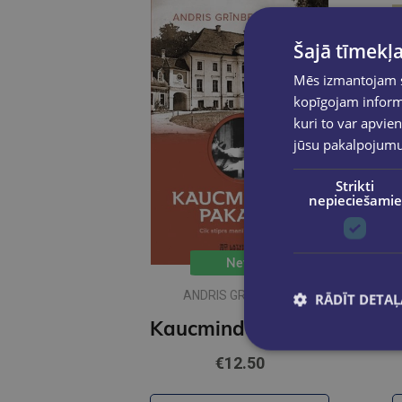
Šajā tīmekļa
Mēs izmantojam sī
kopīgojam informā
kuri to var apvien
jūsu pakalpojum
Strikti
nepieciešamie
New
ANDRIS GRĪNBERGS
RĀDĪT DETAĻ
Kaucmindes pakavs
€12.50