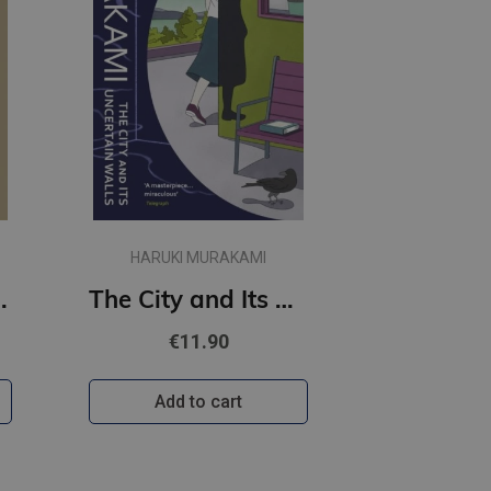
HARUKI MURAKAMI
t Women
The City and Its Uncertain Walls (paperback, s)
€11.90
Add to cart