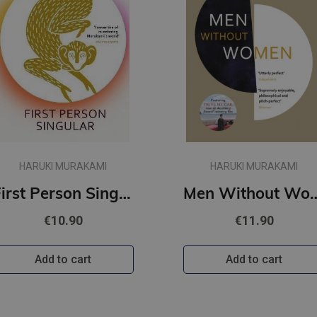
HARUKI MURAKAMI
HARUKI MURAKAMI
First Person Singular : mind-bending new collection of short stories
Men Withou
€10.90
€11.90
Add to cart
Add to cart