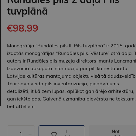
tuvplānā
€98.99
Monogrāfija “Rundāles pils II. Pils tuvplānā” ir 2015. gad
izdotās monogrāfijas “Rundāles pils. Vēsture” otrā daļa. 
autors ir Rundāles pils muzeja direktors Imants Lancmani
Izdevumā apkopota informācija par pili kā restaurētu
Latvijas kultūras mantojuma objektu visā tā daudzveidīb
Tā ir sava veida pils inventarizācija, piedāvājums
detalizēti, it kā zem lupas, aplūkot gan ārējo arhitektūru,
gan iekštelpas. Galvenā uzmanība pievērsta ne tekstam,
bet attēliem.
I
Not
-
+