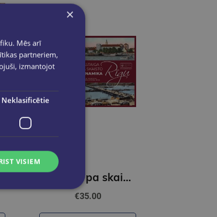
×
fiku. Mēs arī
ītikas partneriem,
pojuši, izmantojot
Neklasificētie
RIST VISIEM
Pastaga pa skaisto Rīgu. Dinamika
€35.00