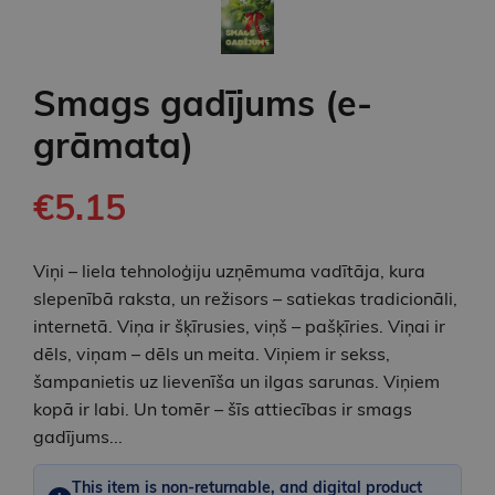
Smags gadījums (e-
grāmata)
€5.15
Viņi – liela tehnoloģiju uzņēmuma vadītāja, kura
slepenībā raksta, un režisors – satiekas tradicionāli,
internetā. Viņa ir šķīrusies, viņš – pašķīries. Viņai ir
dēls, viņam – dēls un meita. Viņiem ir sekss,
šampanietis uz lievenīša un ilgas sarunas. Viņiem
kopā ir labi. Un tomēr – šīs attiecības ir smags
gadījums...
This item is non-returnable, and digital product