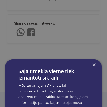
Share on social networks:
×
Šajā tīmekļa vietnē tiek
Product description
izmantoti sīkfaili
Mēs izmantojam sīkfailus, lai
personalizētu saturu, reklāmas un
Maija Priedīte
(1986) piedalījusies Literārās Akadēmijas Dzejas
analizētu mūsu trafiku. Mēs arī kopīgojam
meistarklasē (2019), publicējusies literārajos izdevumos
informāciju par to, kā jūs lietojat mūsu
"Satori", "puncummagazine.lv" un "Domuzīme". 2024. gadā