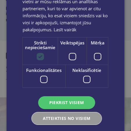
vietni ar mūsu reklāmas un analītikas
Valtera Dakšas apgādā klajā nāca debijas krājums "maijas
priedītes pirmais dzejoļu krājums". Romāns “Smags gadījums”
partneriem, kuri to var apvienot ar citu
ieguva debijas balvu oriģinālliteratūras konkursā “Vakara
informāciju, ko esat viņiem sniedzis vai ko
romāns 2025”.
viņi ir apkopojuši, izmantojot jūsu
pakalpojumus.
Lasīt vairāk
Strikti
Veiktspējas
Mērķa
nepieciešamie
Similar products
Funkcionalitātes
Neklasificētie
Take a look
PIEKRIST VISIEM
ATTEIKTIES NO VISIEM