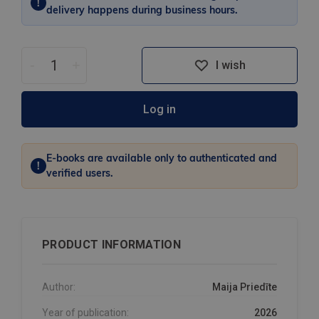
!
delivery happens during business hours.
-
+
I wish
Log in
E-books are available only to authenticated and
!
verified users.
PRODUCT INFORMATION
Author:
Maija Priedīte
Year of publication:
2026