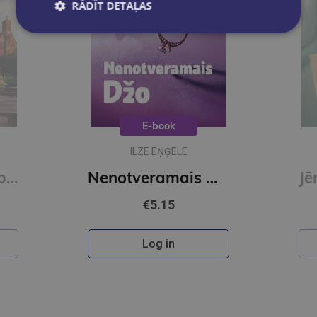
RĀDĪT DETAĻAS
E-book
ILZE EŅĢELE
Tēju? Kafiju? Slepkavību! Melu meistarība (e-grāmata)
Nenotveramais Džo (e-grāmata)
€5.15
Log in