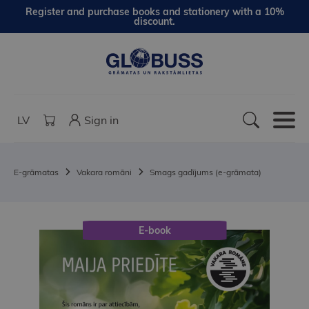
Register and purchase books and stationery with a 10%
discount.
LV
Sign in
E-grāmatas
Vakara romāni
Smags gadījums (e-grāmata)
E-book