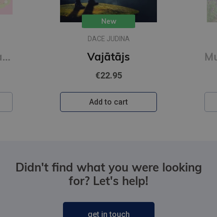
New
DACE JUDINA
Mīlīgās kapibaras. Omulīga krāsošana. Relaksējoša krāsojamā grāmata
Vajātājs
€22.95
Add to cart
Didn't find what you were looking
for? Let's help!
get in touch