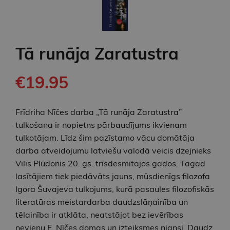
Tā runāja Zaratustra
€19.95
Frīdriha Nīčes darba „Tā runāja Zaratustra”
tulkošana ir nopietns pārbaudījums ikvienam
tulkotājam. Līdz šim pazīstamo vācu domātāja
darba atveidojumu latviešu valodā veicis dzejnieks
Vilis Plūdonis 20. gs. trīsdesmitajos gados. Tagad
lasītājiem tiek piedāvāts jauns, mūsdienīgs filozofa
Igora Šuvajeva tulkojums, kurā pasaules filozofiskās
literatūras meistardarba daudzslāņainība un
tēlainība ir atklāta, neatstājot bez ievērības
nevienu F. Nīčes domas un izteiksmes niansi. Daudz