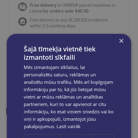
Free delivery
to OMNIVA parcel machines in
Latvia
for orders over €40.00
.
Free delivery to any GLOBUSS bookstore
within 2-5 working days.
×
Šajā tīmekļa vietnē tiek
izmantoti sīkfaili
Share on social networks:
Mēs izmantojam sīkfailus, lai
personalizētu saturu, reklāmas un
analizētu mūsu trafiku. Mēs arī kopīgojam
informāciju par to, kā jūs lietojat mūsu
vietni ar mūsu reklāmas un analītikas
partneriem, kuri to var apvienot ar citu
informāciju, ko esat viņiem sniedzis vai ko
viņi ir apkopojuši, izmantojot jūsu
Similar products
pakalpojumus.
Lasīt vairāk
Take a look