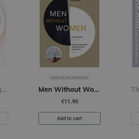
HARUKI MURAKAMI
First Person Singular : mind-bending new collection of short stories
Men Without Women
€11.90
Add to cart