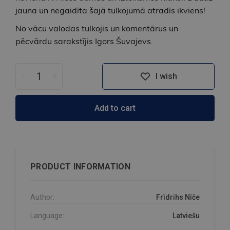
jauna un negaidīta šajā tulkojumā atradīs ikviens!
No vācu valodas tulkojis un komentārus un
pēcvārdu sarakstījis Igors Šuvajevs.
-
+
I wish
Add to cart
PRODUCT INFORMATION
Author:
Frīdrihs Nīče
Language:
Latviešu