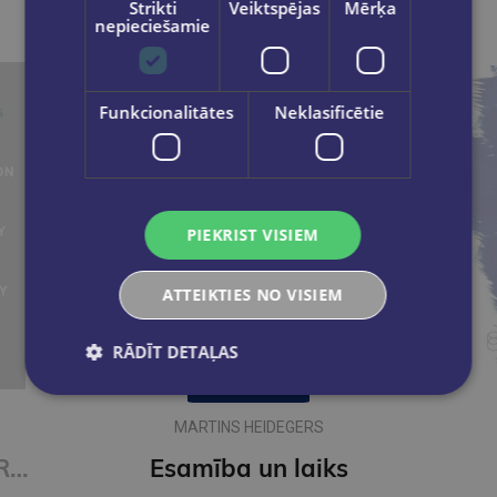
Strikti
Veiktspējas
Mērķa
nepieciešamie
Funkcionalitātes
Neklasificētie
PIEKRIST VISIEM
ATTEIKTIES NO VISIEM
RĀDĪT DETAĻAS
Last one
MARTINS HEIDEGERS
The Function of Reality in Society
Esamība un laiks