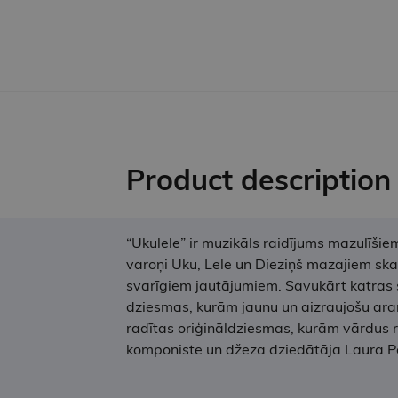
Product description
“Ukulele” ir muzikāls raidījums mazulīši
varoņi Uku, Lele un Dieziņš mazajiem sk
svarīgiem jautājumiem. Savukārt katras 
dziesmas, kurām jaunu un aizraujošu aranži
radītas oriģināldziesmas, kurām vārdus r
komponiste un džeza dziedātāja Laura P