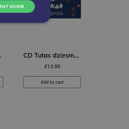
RIST VISIEM
s uzradies?
CD Tutas dziesmas
€13.50
Add to cart