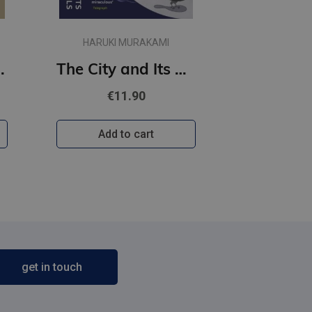
HARUKI MURAKAMI
t Women
The City and Its Uncertain Walls (paperback, s)
€11.90
Add to cart
get in touch