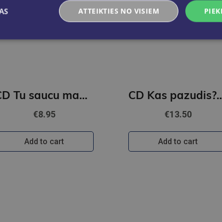
AS
ATTEIKTIES NO VISIEM
PIEK
CD Tu saucu mani vārdā - upju līnijās Dzejkoncerts
CD Kas pazudis? Ka
€8.95
€13.50
Add to cart
Add to cart