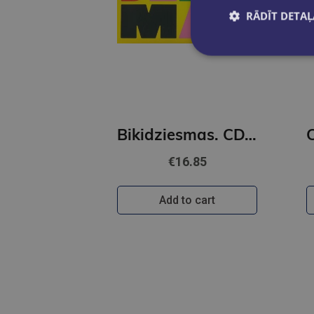
RĀDĪT DETAĻ
Bikidziesmas. CD. Dziesmas bēŗniem un vecākiem
€16.85
Add to cart