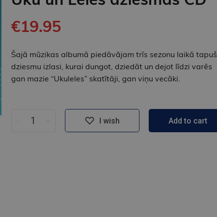
€19.95
Šajā mūzikas albumā piedāvājam trīs sezonu laikā tapu
dziesmu izlasi, kurai dungot, dziedāt un dejot līdzi varēs
gan mazie “Ukuleles” skatītāji, gan viņu vecāki.
-
+
I wish
Add to cart