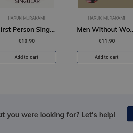
HARUKI MURAKAMI
HARUKI MURAKAMI
First Person Singular : mind-bending new collection of short stories
Men Withou
€10.90
€11.90
Add to cart
Add to cart
t you were looking for? Let's help!