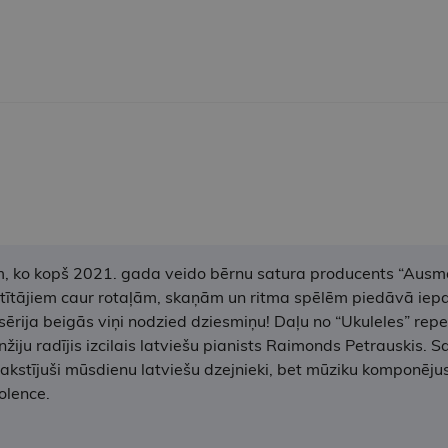
em, ko kopš 2021. gada veido bērnu satura producents “Ausma
atītājiem caur rotaļām, skaņām un ritma spēlēm piedāvā iepa
sērija beigās viņi nodzied dziesmiņu! Daļu no “Ukuleles” re
ju radījis izcilais latviešu pianists Raimonds Petrauskis. Sa
akstījuši mūsdienu latviešu dzejnieki, bet mūziku komponēj
olence.