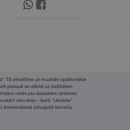
”. Tā atraktīvie un muzikāli apdāvinātie
zīt pasauli un atbild uz dažādiem
pertuāra veido jau daudziem zināmas
vukārt otru daļu – īpaši “Ukulelei”
usi Amsterdamā dzīvojošā latviešu