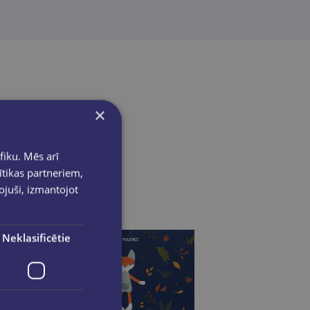
×
fiku. Mēs arī
ītikas partneriem,
pojuši, izmantojot
Neklasificētie