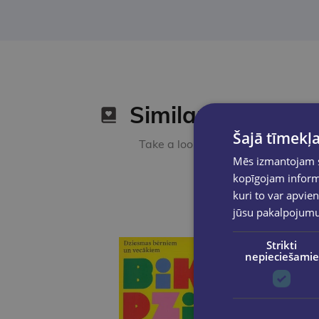
Similar products
Šajā tīmekļa
Take a look
Mēs izmantojam sī
kopīgojam informā
kuri to var apvien
jūsu pakalpojum
Strikti
nepieciešamie