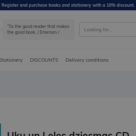
Register and purchase books and stationery with a 10% discount.
'Tis the good reader that makes
the good book. / Emerson /
Stationery
DISCOUNTS
Delivery conditions
Uku un Leles dziesmas CD