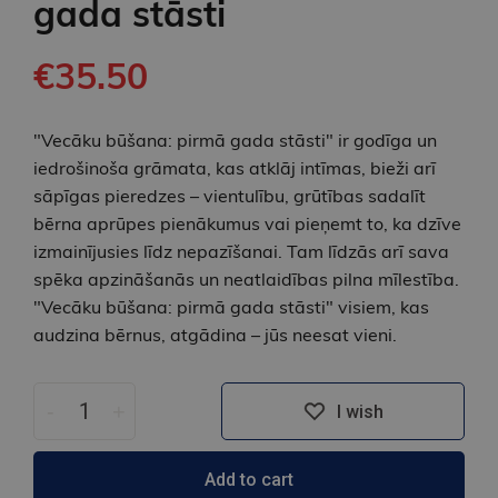
gada stāsti
€35.50
"Vecāku būšana: pirmā gada stāsti" ir godīga un
iedrošinoša grāmata, kas atklāj intīmas, bieži arī
sāpīgas pieredzes – vientulību, grūtības sadalīt
bērna aprūpes pienākumus vai pieņemt to, ka dzīve
izmainījusies līdz nepazīšanai. Tam līdzās arī sava
spēka apzināšanās un neatlaidības pilna mīlestība.
"Vecāku būšana: pirmā gada stāsti" visiem, kas
audzina bērnus, atgādina – jūs neesat vieni.
-
+
I wish
Add to cart