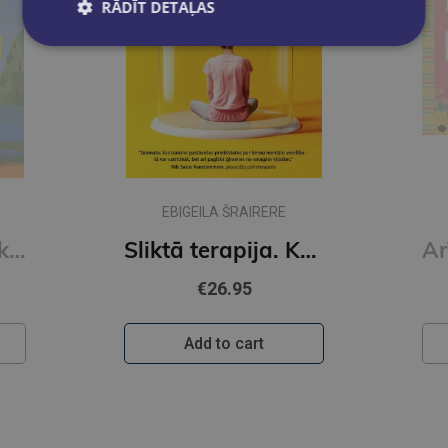
RĀDĪT DETAĻAS
EBIGEILA ŠRAIRERE
Kā izaudzināt vikingu
Sliktā terapija. Kāpēc bērni nepieaug
€26.95
Add to cart