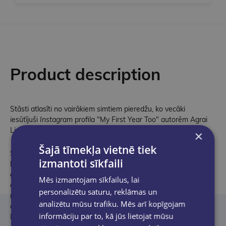
Product description
Stāsti atlasīti no vairākiem simtiem pieredžu, ko vecāki
iesūtījuši
Instagram
profila "My First Year Too" autorēm Agrai
Lieģei-Doležko, Elīnai Brasliņai un Elīnai Bērziņai.
×
Šajā tīmekļa vietnē tiek
Stāstus papildina mākslinieces Elīnas Brasliņas zīmētie portreti,
izmantoti sīkfaili
kas radīti pēc vecāku iesūtītajām fotogrāfijām un ļauj ieraudzīt
gan sajūsminošus velobraucienos un smaidīgas ģimenes bildes,
Mēs izmantojam sīkfailus, lai
gan krūtsbarošanas laikā uzņemtus selfijus un žiglus
personalizētu saturu, reklāmas un
mēģinājumus pastrādāt blakus mazulim. Vecāku pieredzes
analizētu mūsu trafiku. Mēs arī kopīgojam
apkopotas 12 nodaļās, ko ievada publicistes Agras Lieģes-
informāciju par to, kā jūs lietojat mūsu
Doležko esejas par vecāka identitātes meklējumiem, kopības