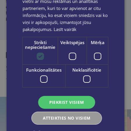
vietni ar mūsu reklāmas un analītikas
sajūtu, ilgām pēc vecās dzīves un citām pārdomām un
atklājumiem, ko vecāki piedzīvo bērna dzīves pirmajā gadā. Tā ir
partneriem, kuri to var apvienot ar citu
lieliska lasāmviela jaunajiem vecākiem un skaista dāvana
informāciju, ko esat viņiem sniedzis vai ko
kādam, kurš tikko kļuvis par mammu vai tēti.
viņi ir apkopojuši, izmantojot jūsu
pakalpojumus.
Lasīt vairāk
Strikti
Veiktspējas
Mērķa
nepieciešamie
Similar products
Funkcionalitātes
Neklasificētie
Take a look
PIEKRIST VISIEM
ATTEIKTIES NO VISIEM