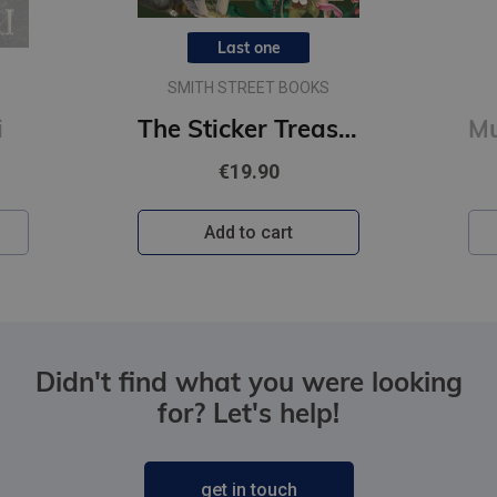
Last one
SMITH STREET BOOKS
i
The Sticker Treasury of Woodland Adventures : An eclectic book of stickers for journaling, collaging
€19.90
Add to cart
Didn't find what you were looking
for? Let's help!
get in touch