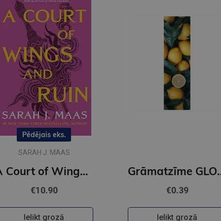
Pēdējais eks.
SARAH J. MAAS
A Court of Wings and Ruin : 3
Grāmatzīme GL
€10.90
€0.39
Ielikt grozā
Ielikt grozā