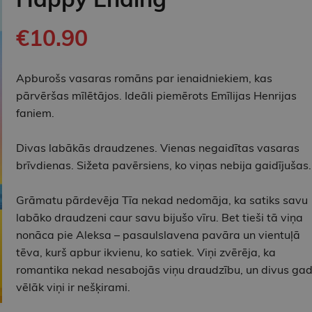
€10.90
Apburošs vasaras romāns par ienaidniekiem, kas
pārvēršas mīlētājos. Ideāli piemērots Emīlijas Henrijas
faniem.
Divas labākās draudzenes. Vienas negaidītas vasaras
brīvdienas. Sižeta pavērsiens, ko viņas nebija gaidījušas..
Grāmatu pārdevēja Tīa nekad nedomāja, ka satiks savu
labāko draudzeni caur savu bijušo vīru. Bet tieši tā viņa
nonāca pie Aleksa – pasaulslavena pavāra un vientuļā
tēva, kurš apbur ikvienu, ko satiek. Viņi zvērēja, ka
romantika nekad nesabojās viņu draudzību, un divus ga
vēlāk viņi ir nešķirami.