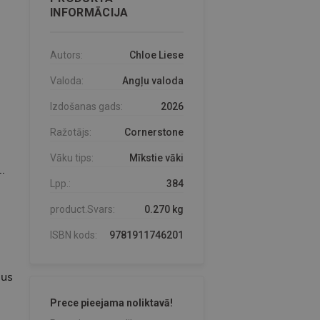
INFORMĀCIJA
Autors:
Chloe Liese
Valoda:
Angļu valoda
Izdošanas gads:
2026
Ražotājs:
Cornerstone
Vāku tips:
Mīkstie vāki
.
Lpp.:
384
product.Svars:
0.270 kg
ISBN kods:
9781911746201
dus
Prece pieejama noliktavā!