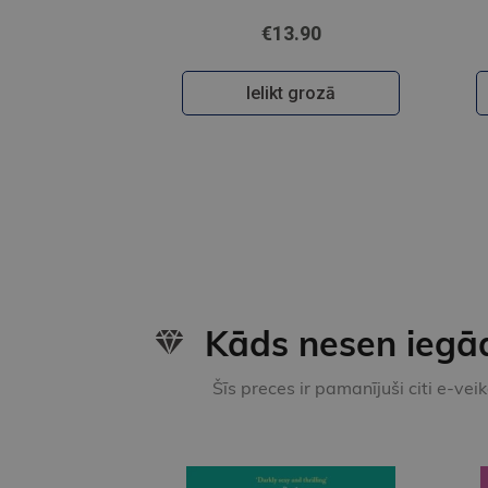
€13.90
Ielikt grozā
Kāds nesen iegā
Šīs preces ir pamanījuši citi e-vei