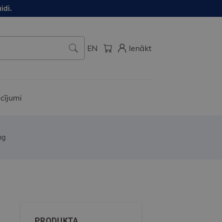
idi.
EN
Ienākt
cījumi
ng
PRODUKTA