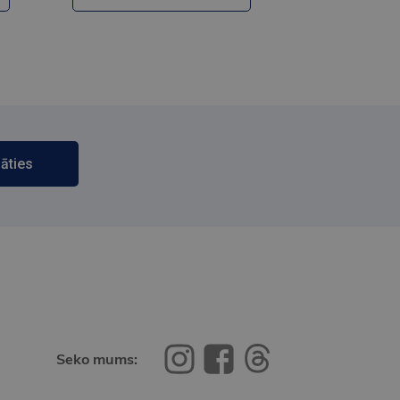
āties
Seko mums: