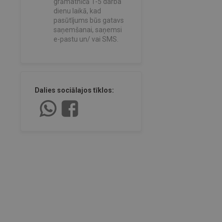
grāmatnīcā 1-5 darba
dienu laikā, kad
pasūtījums būs gatavs
saņemšanai, saņemsi
e-pastu un/ vai SMS.
Dalies sociālajos tīklos: