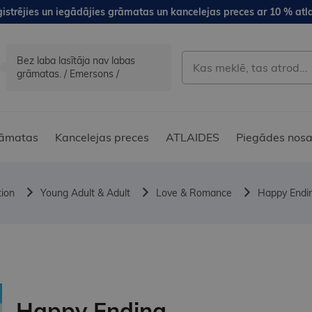
istrējies un iegādājies grāmatas un kancelejas preces ar 10 % atla
Bez laba lasītāja nav labas
grāmatas. / Emersons /
āmatas
Kancelejas preces
ATLAIDES
Piegādes nosa
tion
Young Adult & Adult
Love & Romance
Happy Endi
Happy Ending