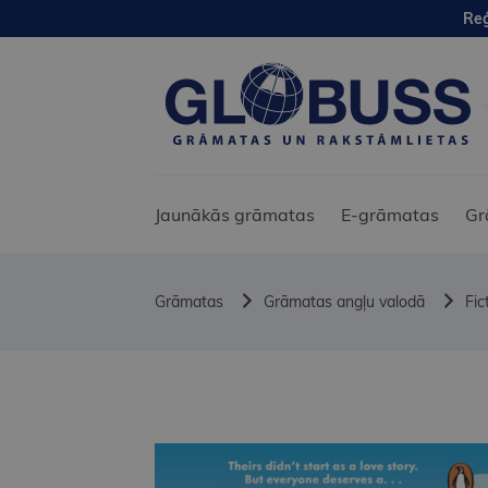
Reģ
Jaunākās grāmatas
E-grāmatas
Gr
Grāmatas
Grāmatas angļu valodā
Fic