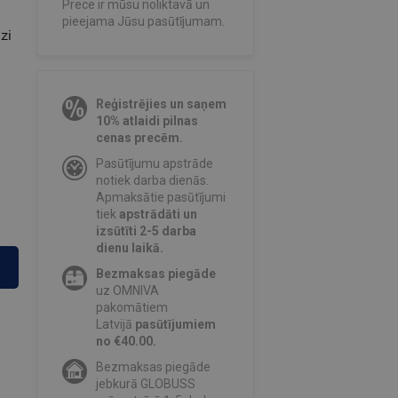
Prece ir mūsu noliktavā un
pieejama Jūsu pasūtījumam.
zi
Reģistrējies un saņem
10% atlaidi pilnas
a
cenas precēm.
Pasūtījumu apstrāde
notiek darba dienās.
Apmaksātie pasūtījumi
tiek
apstrādāti un
izsūtīti 2-5 darba
dienu laikā.
Bezmaksas piegāde
uz OMNIVA
pakomātiem
Latvijā
pasūtījumiem
no €40.00.
Bezmaksas piegāde
jebkurā GLOBUSS