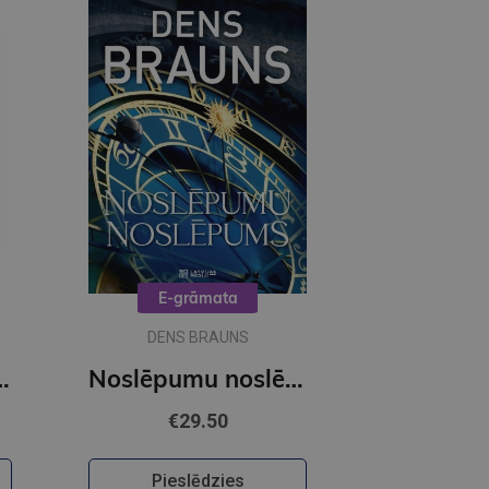
E-grāmata
DENS BRAUNS
OBUSS - Citroni
Noslēpumu noslēpums (e-grāmata)
€29.50
Pieslēdzies