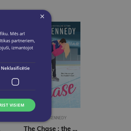
×
fiku. Mēs arī
ītikas partneriem,
pojuši, izmantojot
Neklasificētie
RIST VISIEM
ELLE KENNEDY
nsation!
The Chase : the must-read, sports romance and TikTok sensation!