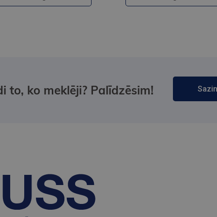
i to, ko meklēji? Palīdzēsim!
Sazin