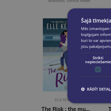
Ieskaties, varbūt noder
Šajā tīmekļa
Mēs izmantojam sī
kopīgojam informā
kuri to var apvien
jūsu pakalpojum
Strikti
nepieciešamie
RĀDĪT DETAĻ
ELLE KENNEDY
The Risk : the must-read, sports romance and TikTok sensation!