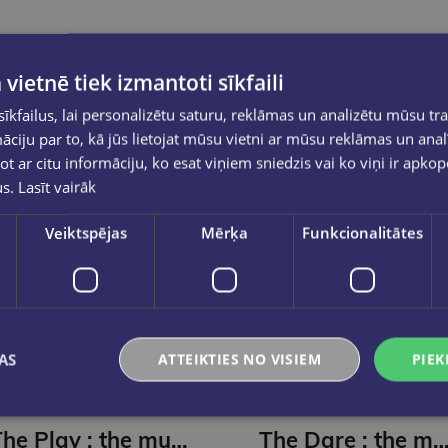
 vietnē tiek izmantoti sīkfaili
kfailus, lai personalizētu saturu, reklāmas un analizētu mūsu tra
ciju par to, kā jūs lietojat mūsu vietni ar mūsu reklāmas un anal
ot ar citu informāciju, ko esat viņiem sniedzis vai ko viņi ir apko
us.
Lasīt vairāk
Veiktspējas
Mērķa
Funkcionalitātes
AS
ATTEIKTIES NO VISIEM
PIEK
ELLE KENNEDY
ELLE KENNEDY
The Play : the must-read, sports romance and TikTok sensation!
The Dare : the must-read, sports romance and TikTok se