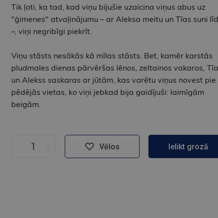
Tik ļoti, ka tad, kad viņu bijušie uzaicina viņus abus uz
"ģimenes" atvaļinājumu – ar Aleksa meitu un Tīas suni līd
–, viņi negribīgi piekrīt.
Viņu stāsts nesākās kā mīlas stāsts. Bet, kamēr karstās
pludmales dienas pārvēršas lēnos, zeltainos vakaros, Tī
un Alekss saskaras ar jūtām, kas varētu viņus novest pie
pēdējās vietas, ko viņi jebkad bija gaidījuši: laimīgām
beigām.
-
+
Vēlos
Ielikt grozā