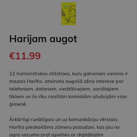
Harijam augot
€11.99
12 humoristiskos stāstiņos, kuru galvenais varonis ir
mazais Harītis, atainota augošā zēna interese par
telefoniem, datoriem, viedtālruņiem, sociālajiem
tīkliem un šo rīku raisītām komiskām situācijām viņa
ģimenē.
Ārkārtīgi runātīgais un uz komunikāciju vērstais
Harītis pieskaitāms zūmeru paaudzei, kas jau no
agra vecuma prot apieties ar digitālajām