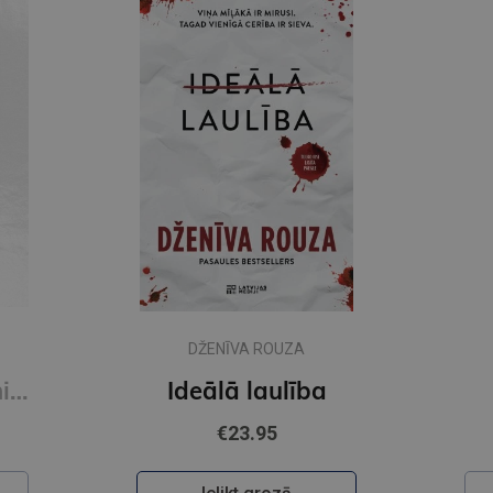
DŽENĪVA ROUZA
Novecot bez panikas (e-grāmata)
Ideālā laulība
€23.95