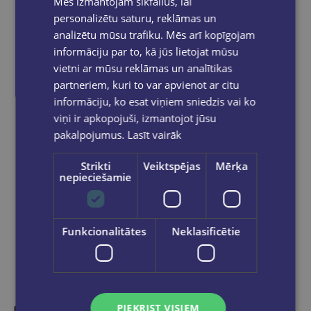
Mēs izmantojam sīkfailus, lai
Pasūtījumu apstrāde notiek darba dienās.
Apmaksātie pasūtījumi tiek
apstrādāti un
personalizētu saturu, reklāmas un
izsūtīti 2-5 darba dienu laikā.
analizētu mūsu trafiku. Mēs arī kopīgojam
Bezmaksas piegāde
uz OMNIVA
informāciju par to, kā jūs lietojat mūsu
pakomātiem Latvijā
pasūtījumiem no €40.00.
vietni ar mūsu reklāmas un analītikas
Bezmaksas piegāde jebkurā GLOBUSS
partneriem, kuri to var apvienot ar citu
grāmatnīcā 1-5 darba dienu laikā, kad
informāciju, ko esat viņiem sniedzis vai ko
pasūtījums būs gatavs saņemšanai, saņemsi
viņi ir apkopojuši, izmantojot jūsu
e-pastu un/ vai SMS.
pakalpojumus.
Lasīt vairāk
Strikti
Veiktspējas
Mērķa
nepieciešamie
Dalies sociālajos tīklos:
Funkcionalitātes
Neklasificētie
PIEKRIST VISIEM