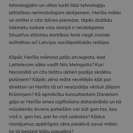
tehnoloģijām un vēlas turēt līdzi tehnoloģiju
attīstības nerimstošajam skrējienam. Harīša mātei
un omītei ir cita dzīves pieredze, tāpēc dažādu
laikmetu sadure viņu starpā ir neizbēgama.
Situatīvo stāstiņu darbības fonā viegli ironiski
iezīmētas arī Latvijas sociālpolitiskās reālijas.
Kāpēc Harīša māmiņa jutās atvieglota, kad
Lattelecom sāka vadīt Nils Melngailis? Kuri
Nacionālā un citu teātru aktieri pozēja skolēnu
pašiņiem? Kāpēc zēna māte nevēlējās kļūt par
direktori un Harītis tā arī neaizsūtīja vēstuli Jūlijam
Krūmiņam? Kā apmācību konsultantam Danielam
gāja ar Harīša omes izglītošanu datorzinībās un kā
mūsdienās ikviens patiešām var būt gan tas, kas
viņš ir, gan tas, par ko viņš uzdodas? Kādus
risinājumus apķērīgais zēns piedāvā savai mātei,
lai tā beidzot kļūtu populāra?