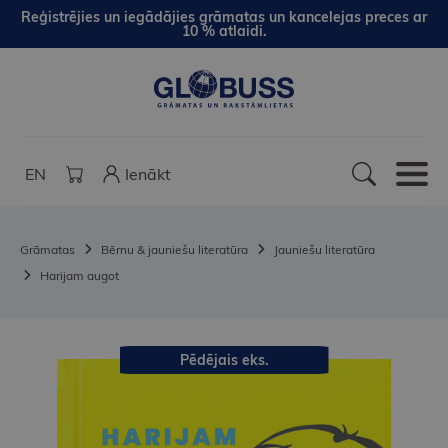
Reģistrējies un iegādājies grāmatas un kancelejas preces ar
10 % atlaidi.
EN
Ienākt
Grāmatas
Bērnu & jauniešu literatūra
Jauniešu literatūra
Harijam augot
Pēdējais eks.