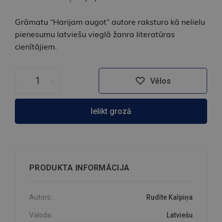
Grāmatu “Harijam augot” autore raksturo kā nelielu
pienesumu latviešu vieglā žanra literatūras
cienītājiem.
-
+
Vēlos
Ielikt grozā
PRODUKTA INFORMĀCIJA
Autors:
Rudīte Kalpiņa
Valoda:
Latviešu