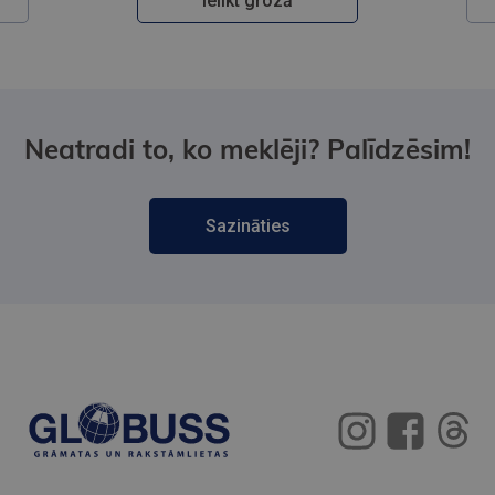
Ielikt grozā
Neatradi to, ko meklēji? Palīdzēsim!
Sazināties