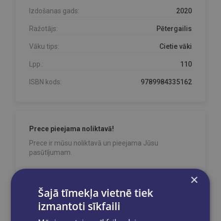
Izdošanas gads:
2020
Ražotājs:
Pētergailis
Vāku tips:
Cietie vāki
Lpp.:
110
ISBN kods:
9789984335162
Prece pieejama noliktavā!
Prece ir mūsu noliktavā un pieejama Jūsu
pasūtījumam.
×
Šajā tīmekļa vietnē tiek
Reģistrējies un saņem 10% atlaidi pilnas
izmantoti sīkfaili
cenas precēm.