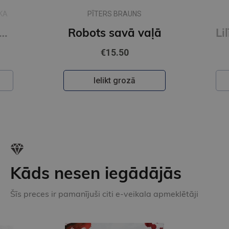
KA
PĪTERS BRAUNS
 es ienīstu tehnikumu
Robots savā vaļā
€15.50
Ielikt grozā
Kāds nesen iegādājās
Šīs preces ir pamanījuši citi e-veikala apmeklētāji