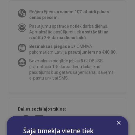
Reģistrējies un saņem 10% atlaidi pilnas
cenas precēm.
Pasūtījumu apstrāde notiek darba dienās.
Apmaksātie pasūtījumi tiek
apstrādāti un
izsūtīti 2-5 darba dienu laikā.
Bezmaksas piegāde
uz OMNIVA
pakomātiem Latvijā
pasūtījumiem no €40.00.
Bezmaksas piegāde jebkurā GLOBUSS
grāmatnīcā 1-5 darba dienu laikā, kad
pasūtījums būs gatavs saņemšanai, saņemsi
e-pastu un/ vai SMS.
Dalies sociālajos tīklos:
×
Šajā tīmekļa vietnē tiek