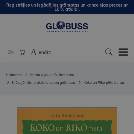
Reģistrējies un iegādājies grāmatas un kancelejas preces ar
10 % atlaidi.
EN
Ienākt
Grāmatas
Bērnu & jauniešu literatūra
Krāsojāmās, praktisko darbu grāmatas
Koko un Riko pēta burtus