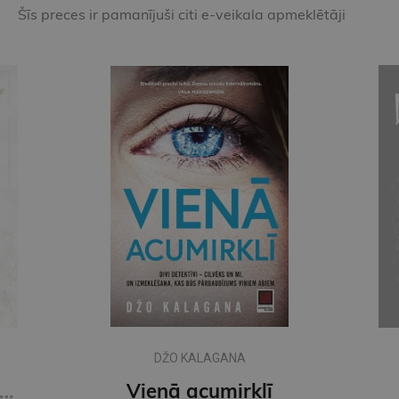
Šīs preces ir pamanījuši citi e-veikala apmeklētāji
DŽO KALAGANA
of Sloth #4 Kings of Sin: addictive billionaire romance from the author of the Twisted series
Vienā acumirklī