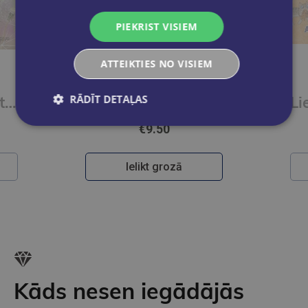
PIEKRIST VISIEM
Jaunums
ATTEIKTIES NO VISIEM
RĀDĪT DETAĻAS
Skudriņa Kāpēcīte. Burti
Dinozauri. Kasāmgrāmata
€9.50
Ielikt grozā
Kāds nesen iegādājās