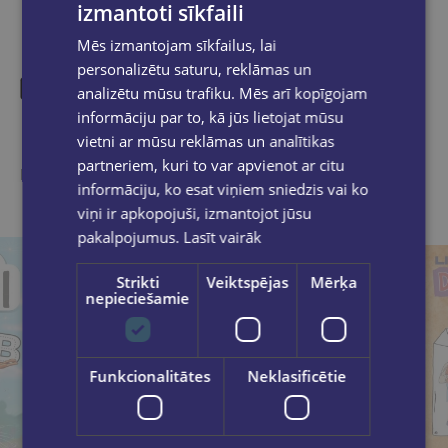
izmantoti sīkfaili
Mēs izmantojam sīkfailus, lai
personalizētu saturu, reklāmas un
analizētu mūsu trafiku. Mēs arī kopīgojam
informāciju par to, kā jūs lietojat mūsu
Līdzīgas preces
vietni ar mūsu reklāmas un analītikas
partneriem, kuri to var apvienot ar citu
Ieskaties, varbūt noder
informāciju, ko esat viņiem sniedzis vai ko
viņi ir apkopojuši, izmantojot jūsu
pakalpojumus.
Lasīt vairāk
Strikti
Veiktspējas
Mērķa
nepieciešamie
Funkcionalitātes
Neklasificētie