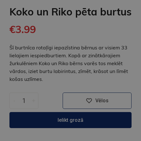
Koko un Riko pēta burtus
€3.99
Šī burtnīca rotaļīgi iepazīstina bērnus ar visiem 33
lielajiem iespiedburtiem. Kopā ar zinātkārajiem
žurkulēniem Koko un Riko bērns varēs tos meklēt
vārdos, iziet burtu labirintus, zīmēt, krāsot un līmēt
košas uzlīmes.
-
+
Vēlos
Ielikt grozā