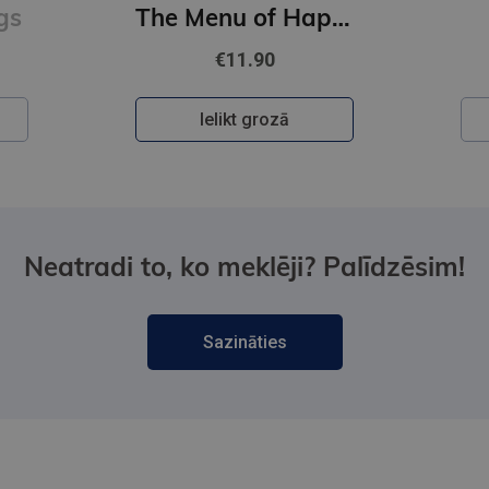
The Menu of Happiness
Happy Ending
€10.90
Ielikt grozā
Neatradi to, ko meklēji? Palīdzēsim!
Sazināties