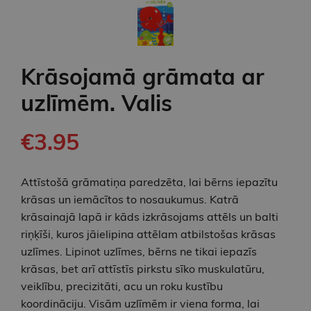
Krāsojamā grāmata ar
uzlīmēm. Valis
€3.95
Attīstošā grāmatiņa paredzēta, lai bērns iepazītu
krāsas un iemācītos to nosaukumus. Katrā
krāsainajā lapā ir kāds izkrāsojams attēls un balti
riņķīši, kuros jāielipina attēlam atbilstošas krāsas
uzlīmes. Lipinot uzlīmes, bērns ne tikai iepazīs
krāsas, bet arī attīstīs pirkstu sīko muskulatūru,
veiklību, precizitāti, acu un roku kustību
koordināciju. Visām uzlīmēm ir viena forma, lai