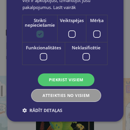
viņi ir apkopojuši, izmantojot jūsu
pakalpojumus.
Lasīt vairāk
Strikti
Veiktspējas
Mērķa
nepieciešamie
Līdzīgas preces
Funkcionalitātes
Neklasificētie
Ieskaties, varbūt noder
PIEKRIST VISIEM
ATTEIKTIES NO VISIEM
RĀDĪT DETAĻAS