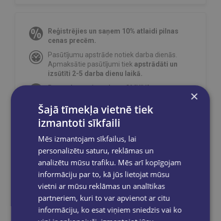
Reģistrējies un saņem 10% atlaidi pilnas
cenas precēm.
Pasūtījumu apstrāde notiek darba dienās.
Apmaksātie pasūtījumi tiek
apstrādāti un
izsūtīti 2-5 darba dienu laikā.
Bezmaksas piegāde
uz OMNIVA
×
pakomātiem Latvijā
pasūtījumiem no €40.00.
Šajā tīmekļa vietnē tiek
Bezmaksas piegāde jebkurā GLOBUSS
izmantoti sīkfaili
grāmatnīcā 1-5 darba dienu laikā, kad
pasūtījums būs gatavs saņemšanai, saņemsi
Mēs izmantojam sīkfailus, lai
e-pastu un/ vai SMS.
personalizētu saturu, reklāmas un
analizētu mūsu trafiku. Mēs arī kopīgojam
informāciju par to, kā jūs lietojat mūsu
vietni ar mūsu reklāmas un analītikas
Dalies sociālajos tīklos:
partneriem, kuri to var apvienot ar citu
informāciju, ko esat viņiem sniedzis vai ko