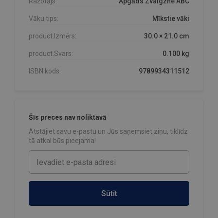
Ražotājs:
Apgāds Zvaigzne ABC
Vāku tips:
Mīkstie vāki
product.Izmērs:
30.0 × 21.0 cm
product.Svars:
0.100 kg
ISBN kods:
9789934311512
Šīs preces nav noliktavā
Atstājiet savu e-pastu un Jūs saņemsiet ziņu, tiklīdz
tā atkal būs pieejama!
Sūtīt