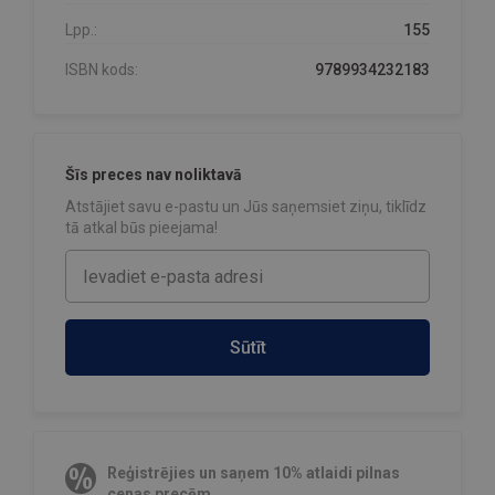
Lpp.:
155
ISBN kods:
9789934232183
Šīs preces nav noliktavā
Atstājiet savu e-pastu un Jūs saņemsiet ziņu, tiklīdz
tā atkal būs pieejama!
Sūtīt
Reģistrējies un saņem 10% atlaidi pilnas
cenas precēm.