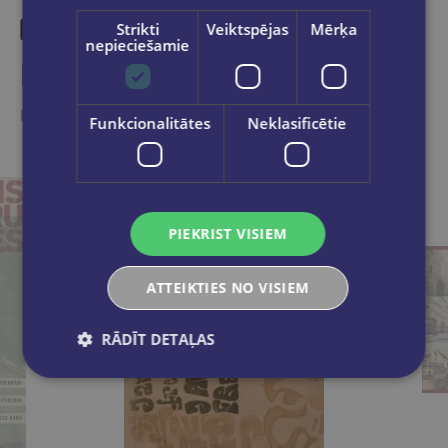
Strikti
Veiktspējas
Mērķa
nepieciešamie
Līdzīgas preces
Ieskaties, varbūt noder
Funkcionalitātes
Neklasificētie
PIEKRIST VISIEM
ATTEIKTIES NO VISIEM
RĀDĪT DETAĻAS