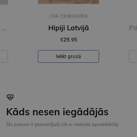
Pastaga pa skaisto Rīgu. Dinamika
€35.00
Ielikt grozā
Kāds nesen iegādājās
Šīs preces ir pamanījuši citi e-veikala apmeklētāji