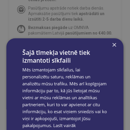
Pasūtījumu apstrāde notiek darba dienās.
Apmaksātie pasūtījumi tiek
apstrādāti un
izsūtīti 2-5 darba dienu laikā.
Bezmaksas piegāde
uz OMNIVA
pakomātiem Latvijā
pasūtījumiem no €40.00.
Bezmaksas piegāde jebkurā GLOBUSS
×
grāmatnīcā 1-5 darba dienu laikā, kad
Šajā tīmekļa vietnē tiek
pasūtījums būs gatavs saņemšanai, saņemsi
e-pastu un/ vai SMS.
izmantoti sīkfaili
Mēs izmantojam sīkfailus, lai
personalizētu saturu, reklāmas un
analizētu mūsu trafiku. Mēs arī kopīgojam
Dalies sociālajos tīklos:
informāciju par to, kā jūs lietojat mūsu
vietni ar mūsu reklāmas un analītikas
partneriem, kuri to var apvienot ar citu
informāciju, ko esat viņiem sniedzis vai ko
viņi ir apkopojuši, izmantojot jūsu
pakalpojumus.
Lasīt vairāk