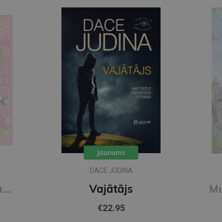
Jaunums
METJŪ KOSTELLO, NĪLS
RIČARDSS
Muižas mistērija. Vakara detektīvs
€9.65