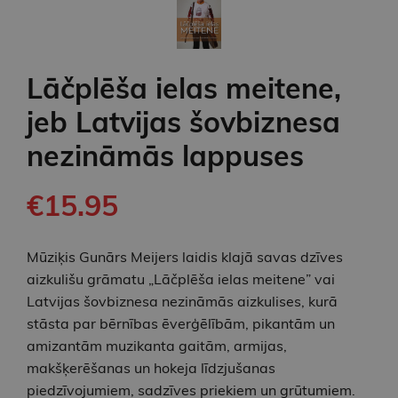
Lāčplēša ielas meitene,
jeb Latvijas šovbiznesa
nezināmās lappuses
€15.95
Mūziķis Gunārs Meijers laidis klajā savas dzīves
aizkulišu grāmatu „Lāčplēša ielas meitene” vai
Latvijas šovbiznesa nezināmās aizkulises, kurā
stāsta par bērnības ēverģēlībām, pikantām un
amizantām muzikanta gaitām, armijas,
makšķerēšanas un hokeja līdzjušanas
piedzīvojumiem, sadzīves priekiem un grūtumiem.