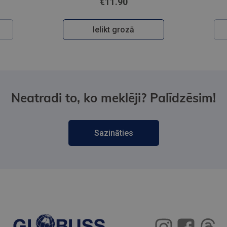
€11.90
Ielikt grozā
Neatradi to, ko meklēji? Palīdzēsim!
Sazināties