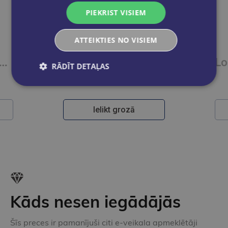
PIEKRIST VISIEM
ATTEIKTIES NO VISIEM
ldspalva STABILO Pointball NatureCOLORS Wildflower, grey violet / zila
Lodīšu pildspalva STABILO Pointball NatureCOLORS Wildflower, prussian blue / zila
RĀDĪT DETAĻAS
€2.60
Ielikt grozā
Kāds nesen iegādājās
Šīs preces ir pamanījuši citi e-veikala apmeklētāji