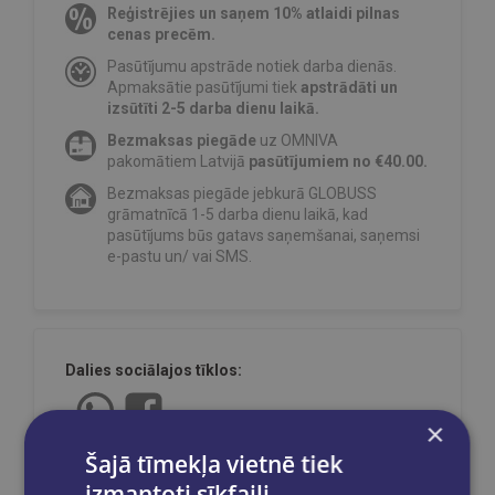
Reģistrējies un saņem 10% atlaidi pilnas
cenas precēm.
Pasūtījumu apstrāde notiek darba dienās.
Apmaksātie pasūtījumi tiek
apstrādāti un
izsūtīti 2-5 darba dienu laikā.
Bezmaksas piegāde
uz OMNIVA
pakomātiem Latvijā
pasūtījumiem no €40.00.
Bezmaksas piegāde jebkurā GLOBUSS
grāmatnīcā 1-5 darba dienu laikā, kad
pasūtījums būs gatavs saņemšanai, saņemsi
e-pastu un/ vai SMS.
Dalies sociālajos tīklos:
×
Šajā tīmekļa vietnē tiek
izmantoti sīkfaili