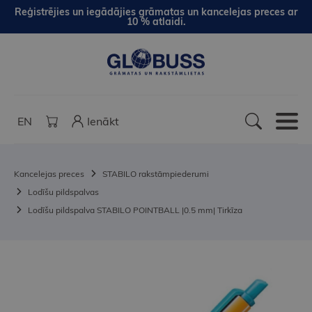
Reģistrējies un iegādājies grāmatas un kancelejas preces ar
10 % atlaidi.
EN
Ienākt
Kancelejas preces
STABILO rakstāmpiederumi
Lodīšu pildspalvas
Lodīšu pildspalva STABILO POINTBALL |0.5 mm| Tirkīza