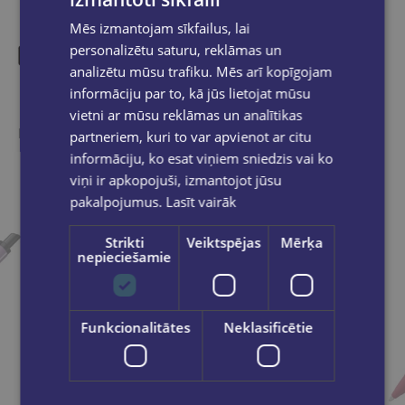
Mēs izmantojam sīkfailus, lai
personalizētu saturu, reklāmas un
analizētu mūsu trafiku. Mēs arī kopīgojam
Līdzīgas preces
informāciju par to, kā jūs lietojat mūsu
vietni ar mūsu reklāmas un analītikas
Ieskaties, varbūt noder
partneriem, kuri to var apvienot ar citu
informāciju, ko esat viņiem sniedzis vai ko
viņi ir apkopojuši, izmantojot jūsu
pakalpojumus.
Lasīt vairāk
Strikti
Veiktspējas
Mērķa
nepieciešamie
Funkcionalitātes
Neklasificētie