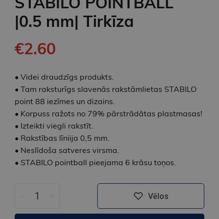
STABILO POINTBALL
|0.5 mm| Tirkīza
€2.60
• Videi draudzīgs produkts.
• Tam raksturīgs slavenās rakstāmlietas STABILO
point 88 iezīmes un dizains.
• Korpuss ražots no 79% pārstrādātas plastmasas!
• Izteikti viegli rakstīt.
• Rakstības līniija 0,5 mm.
• Neslīdoša satveres virsma.
• STABILO pointball pieejama 6 krāsu toņos.
-
+
Vēlos