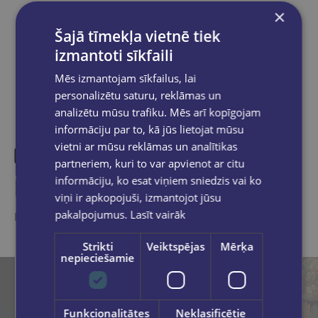
×
Dalies sociālajos tīklos:
Šajā tīmekļa vietnē tiek
izmantoti sīkfaili
Mēs izmantojam sīkfailus, lai
personalizētu saturu, reklāmas un
analizētu mūsu trafiku. Mēs arī kopīgojam
informāciju par to, kā jūs lietojat mūsu
vietni ar mūsu reklāmas un analītikas
partneriem, kuri to var apvienot ar citu
Līdzīgas preces
informāciju, ko esat viņiem sniedzis vai ko
viņi ir apkopojuši, izmantojot jūsu
pakalpojumus.
Lasīt vairāk
Ieskaties, varbūt noder
Strikti
Veiktspējas
Mērķa
nepieciešamie
Funkcionalitātes
Neklasificētie