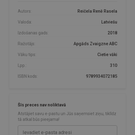
Autors:
Reičela Renē Rasela
Valoda:
Latviešu
Izdošanas gads:
2018
Ražotājs:
Apgāds Zvaigzne ABC
Vāku tips:
Cietie vāki
Lpp.:
310
ISBN kods:
9789934072185
Šīs preces nav noliktavā
Atstājiet savu e-pastu un Jūs saņemsiet ziņu, tiklīdz
tā atkal būs pieejama!