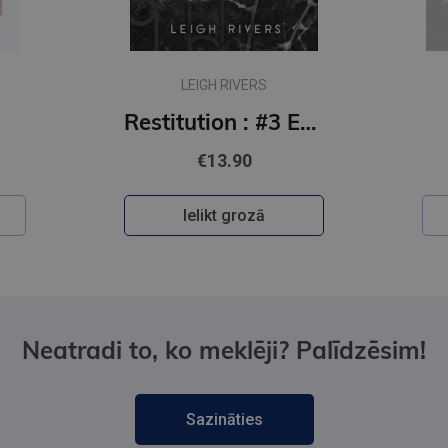
LEIGH RIVERS
Restitution : #3 Edge of Darkness series : delux paperback featuring exclusive character artwork
€13.90
Ielikt grozā
Neatradi to, ko meklēji? Palīdzēsim!
Sazināties