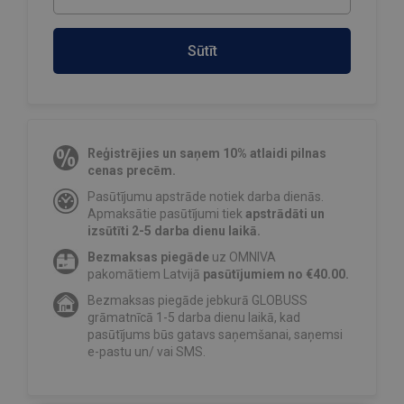
Sūtīt
Reģistrējies un saņem 10% atlaidi pilnas
cenas precēm.
Pasūtījumu apstrāde notiek darba dienās.
Apmaksātie pasūtījumi tiek
apstrādāti un
izsūtīti 2-5 darba dienu laikā.
Bezmaksas piegāde
uz OMNIVA
pakomātiem Latvijā
pasūtījumiem no €40.00.
Bezmaksas piegāde jebkurā GLOBUSS
grāmatnīcā 1-5 darba dienu laikā, kad
pasūtījums būs gatavs saņemšanai, saņemsi
e-pastu un/ vai SMS.