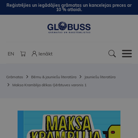
Reģistrējies un iegādājies grāmatas un kancelejas preces ar
10 % atlaidi.
EN
Ienākt
Grāmatas
Bērnu & jauniešu literatūra
Jauniešu literatūra
Maksa Kramblija dēkas Ģērbtuves varonis 1