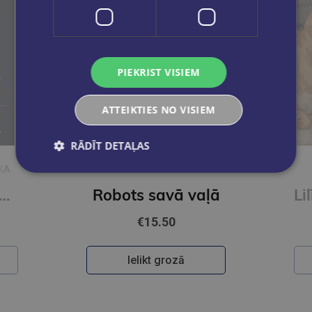
PIEKRIST VISIEM
ATTEIKTIES NO VISIEM
RĀDĪT DETAĻAS
KA
PĪTERS BRAUNS
 es ienīstu tehnikumu
Robots savā vaļā
€15.50
Ielikt grozā