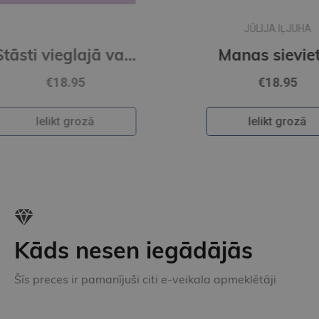
JŪLIJA IĻJUHA
Stāsti vieglajā valodā 3. grāmata
Manas sievietes
€18.95
Ielikt grozā
Kāds nesen iegādājās
Šīs preces ir pamanījuši citi e-veikala apmeklētāji