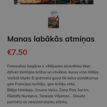
Manas labākās atmiņas
€7.50
Fransuāza Sagāna ir vēlējusies atcerēties tikai
dzīves laimīgos brīžus un cilvēkus, kurus viņa mīlēja.
Varbūt tāpēc šī grāmata guva tik lielus panākumus
gan Francijas lasītāju, gan kritiķu vidū.
Billija Holideja, Orsons Velss, Žans Pols Sartrs,
Rūdolfs Nurejevs, Tenesijs Viljamss... Daudz
portretu un neaizmirstamu stāstu.