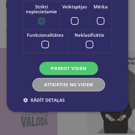
Strikti
Veiktspējas
Mērķa
nepieciešamie
Līdzīgas preces
Ieskaties, varbūt noder
Funkcionalitātes
Neklasificētie
PIEKRIST VISIEM
ATTEIKTIES NO VISIEM
RĀDĪT DETAĻAS