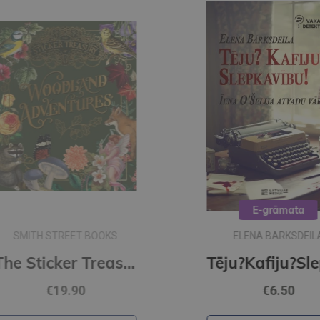
E-grāmata
ELENA BARKSDEILA
The Sticker Treasury of Woodland Adventures : An eclectic book of stickers for journaling, collaging
Tēju?Kafiju?Slepkavību! Īena O Šelija atvadu vārdi (e-grāmata)
€6.50