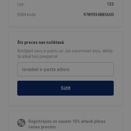
Lpp.:
125
ISBN kods:
9789934885600
Šīs preces nav noliktavā
Atstājiet savu e-pastu un Jūs saņemsiet ziņu, tiklīdz
tā atkal būs pieejama!
Sūtīt
Reģistrējies un saņem 10% atlaidi pilnas
cenas precēm.