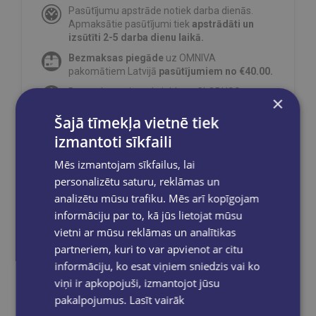
Pasūtījumu apstrāde notiek darba dienās.
Apmaksātie pasūtījumi tiek
apstrādāti un
izsūtīti 2-5 darba dienu laikā.
Bezmaksas piegāde
uz OMNIVA
pakomātiem Latvijā
pasūtījumiem no €40.00.
Bezmaksas piegāde jebkurā GLOBUSS
×
grāmatnīcā 1-5 darba dienu laikā, kad
Šajā tīmekļa vietnē tiek
pasūtījums būs gatavs saņemšanai, saņemsi
e-pastu un/ vai SMS.
izmantoti sīkfaili
Mēs izmantojam sīkfailus, lai
personalizētu saturu, reklāmas un
analizētu mūsu trafiku. Mēs arī kopīgojam
Dalies sociālajos tīklos:
informāciju par to, kā jūs lietojat mūsu
vietni ar mūsu reklāmas un analītikas
partneriem, kuri to var apvienot ar citu
informāciju, ko esat viņiem sniedzis vai ko
viņi ir apkopojuši, izmantojot jūsu
pakalpojumus.
Lasīt vairāk