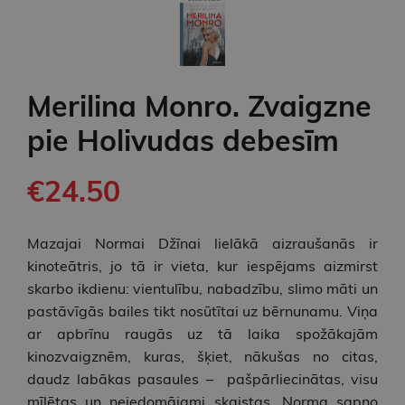
Merilina Monro. Zvaigzne
pie Holivudas debesīm
€24.50
Mazajai Normai Džīnai lielākā aizraušanās ir
kinoteātris, jo tā ir vieta, kur iespējams aizmirst
skarbo ikdienu: vientulību, nabadzību, slimo māti un
pastāvīgās bailes tikt nosūtītai uz bērnunamu. Viņa
ar apbrīnu raugās uz tā laika spožākajām
kinozvaigznēm, kuras, šķiet, nākušas no citas,
daudz labākas pasaules – pašpārliecinātas, visu
mīlētas un neiedomājami skaistas. Norma sapņo