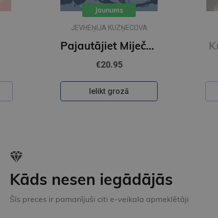
Jaunums
JEVHEŅIJA KUZŅECOVA
Pajautājiet Miječkai
K
€20.95
Ielikt grozā
Kāds nesen iegādājās
Šīs preces ir pamanījuši citi e-veikala apmeklētāji