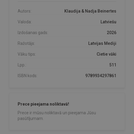
Autors:
Klaudija & Nadja Beinertes
Valoda:
Latviešu
Izdošanas gads:
2026
Ražotājs:
Latvijas Mediji
Vāku tips:
Cietie vāki
Lpp.:
511
ISBN kods:
9789934297861
Prece pieejama noliktavā!
Prece ir mūsu noliktavā un pieejama Jūsu
pasūtījumam.