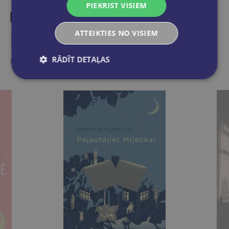
PIEKRIST VISIEM
ATTEIKTIES NO VISIEM
Līdzīgas preces
RĀDĪT DETAĻAS
Ieskaties, varbūt noder