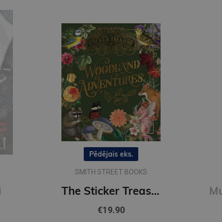
Pēdējais eks.
SMITH STREET BOOKS
i
The Sticker Treasury of Woodland Adventures : An eclectic book of stickers for journaling, collaging
€19.90