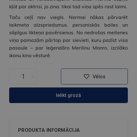
kļūt par aktrisi, jo zina: tikai tad viņa spēs rast laimi.
Taču ceļš nav viegls. Normai nākas pārvarēt
laikmeta aizspriedumus, personiskās bailes un
sāpīgus likteņa pavērsienus. No nedrošas meitenes
viņa pamazām pārtop par sievieti, kuru pazīst visa
pasaule – par leģendāro Merilinu Monro, izcilāko
ikonu kino vēsturē.
-
+
Vēlos
Ielikt grozā
PRODUKTA INFORMĀCIJA