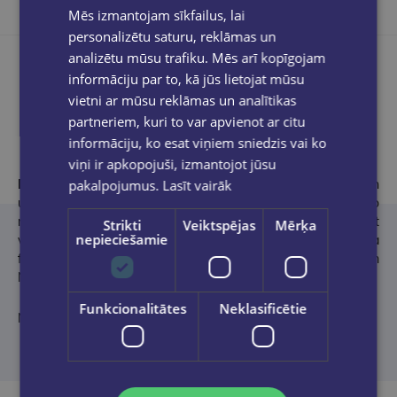
Mēs izmantojam sīkfailus, lai
personalizētu saturu, reklāmas un
analizētu mūsu trafiku. Mēs arī kopīgojam
informāciju par to, kā jūs lietojat mūsu
vietni ar mūsu reklāmas un analītikas
Produkta apraksts
partneriem, kuri to var apvienot ar citu
informāciju, ko esat viņiem sniedzis vai ko
viņi ir apkopojuši, izmantojot jūsu
pakalpojumus.
Lasīt vairāk
Dr. Klaudija Beinerte
un viņas dvīņumāsa Nadja ir dzimušas un
uzaugušas Štasfurtē. Abas studējušas starptautisko
menedžmentu Magdeburgā. Pirms Klaudija mīlestību pret
Strikti
Veiktspējas
Mērķa
nepieciešamie
vēsturiskiem romāniem padarīja par savu profesiju, viņa ieņēma
finanšu vadības profesores amatu. Jaunākā no dvīņumāsām
Nadja jau vairākus gadus darbojas filmu nozarē.
Funkcionalitātes
Neklasificētie
No vācu valodas tulkojusi Sinda Krastiņa