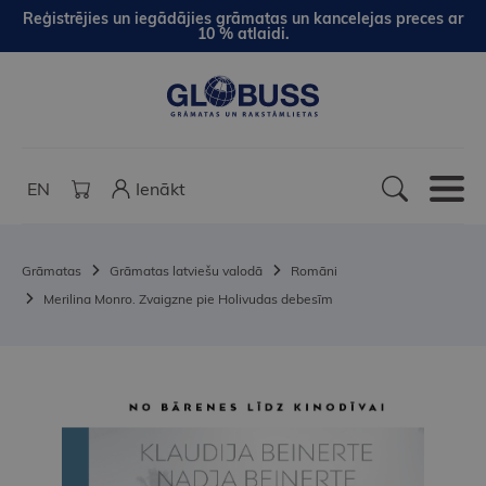
Reģistrējies un iegādājies grāmatas un kancelejas preces ar
10 % atlaidi.
EN
Ienākt
Grāmatas
Grāmatas latviešu valodā
Romāni
Merilina Monro. Zvaigzne pie Holivudas debesīm