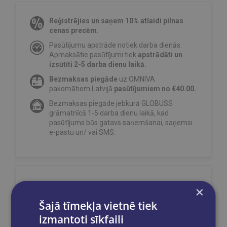
Reģistrējies un saņem 10% atlaidi pilnas
cenas precēm.
Pasūtījumu apstrāde notiek darba dienās.
Apmaksātie pasūtījumi tiek
apstrādāti un
izsūtīti 2-5 darba dienu laikā.
Bezmaksas piegāde
uz OMNIVA
pakomātiem Latvijā
pasūtījumiem no €40.00.
Bezmaksas piegāde jebkurā GLOBUSS
grāmatnīcā 1-5 darba dienu laikā, kad
pasūtījums būs gatavs saņemšanai, saņemsi
e-pastu un/ vai SMS.
Dalies sociālajos tīklos:
×
Šajā tīmekļa vietnē tiek
izmantoti sīkfaili