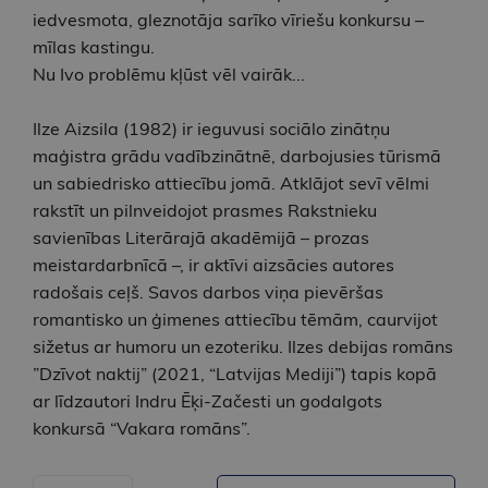
iedvesmota, gleznotāja sarīko vīriešu konkursu –
mīlas kastingu.
Nu Ivo problēmu kļūst vēl vairāk...
Ilze Aizsila (1982) ir ieguvusi sociālo zinātņu
maģistra grādu vadībzinātnē, darbojusies tūrismā
un sabiedrisko attiecību jomā. Atklājot sevī vēlmi
rakstīt un pilnveidojot prasmes Rakstnieku
savienības Literārajā akadēmijā – prozas
meistardarbnīcā –, ir aktīvi aizsācies autores
radošais ceļš. Savos darbos viņa pievēršas
romantisko un ģimenes attiecību tēmām, caurvijot
sižetus ar humoru un ezoteriku. Ilzes debijas romāns
”Dzīvot naktij” (2021, “Latvijas Mediji”) tapis kopā
ar līdzautori Indru Ēķi-Začesti un godalgots
konkursā “Vakara romāns”.