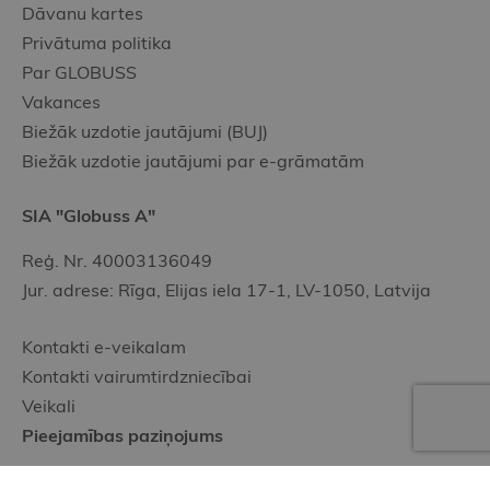
Dāvanu kartes
Privātuma politika
Par GLOBUSS
Vakances
Biežāk uzdotie jautājumi (BUJ)
Biežāk uzdotie jautājumi par e-grāmatām
SIA "Globuss A"
Reģ. Nr. 40003136049
Jur. adrese: Rīga, Elijas iela 17-1, LV-1050, Latvija
Kontakti e-veikalam
Kontakti vairumtirdzniecībai
Veikali
Pieejamības paziņojums