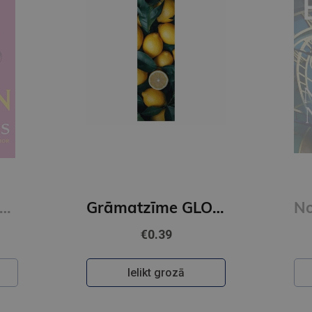
E-grāmata
DENS BRAUNS
Grāmatzīme GLOBUSS - Citroni
Noslēpumu noslēpums (e-grāmata)
€29.50
Pieslēdzies