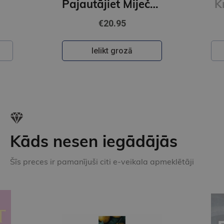
Pajautājiet Miječkai
Krāsainā pasaule
€22.50
Ielikt grozā
Kāds nesen iegādājās
Šīs preces ir pamanījuši citi e-veikala apmeklētāji