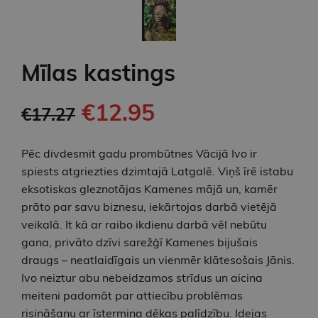
Mīlas kastings
€12.95
€17.27
Pēc divdesmit gadu prombūtnes Vācijā Ivo ir
spiests atgriezties dzimtajā Latgalē. Viņš īrē istabu
eksotiskas gleznotājas Kamenes mājā un, kamēr
prāto par savu biznesu, iekārtojas darbā vietējā
veikalā. It kā ar raibo ikdienu darbā vēl nebūtu
gana, privāto dzīvi sarežģī Kamenes bijušais
draugs – neatlaidīgais un vienmēr klātesošais Jānis.
Ivo neiztur abu nebeidzamos strīdus un aicina
meiteni padomāt par attiecību problēmas
risināšanu ar īstermiņa dēkas palīdzību. Idejas