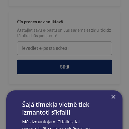
Šīs preces nav noliktavā
Atstājiet savu e-pastu un Jūs saņemsiet ziņu, tiklīdz
tā atkal būs pieejama!
Sūtīt
×
Reģistrējies un saņem 10% atlaidi pilnas
Šajā tīmekļa vietnē tiek
cenas precēm.
izmantoti sīkfaili
Pasūtījumu apstrāde notiek darba dienās.
Apmaksātie pasūtījumi tiek
apstrādāti un
Mēs izmantojam sīkfailus, lai
izsūtīti 2-5 darba dienu laikā.
personalizētu saturu, reklāmas un