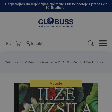
Reģistrējies un iegādājies grāmatas un kancelejas preces ar
10 % atlaidi.
EN
Ienākt
Grāmatas
Grāmatas latviešu valodā
Romāni
Mīlas kastings
Atlaide