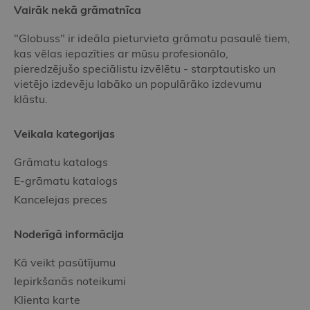
Vairāk nekā grāmatnīca
"Globuss" ir ideāla pieturvieta grāmatu pasaulē tiem,
kas vēlas iepazīties ar mūsu profesionālo,
pieredzējušo speciālistu izvēlētu - starptautisko un
vietējo izdevēju labāko un populārāko izdevumu
klāstu.
Veikala kategorijas
Grāmatu katalogs
E-grāmatu katalogs
Kancelejas preces
Noderīgā informācija
Kā veikt pasūtījumu
Iepirkšanās noteikumi
Klienta karte