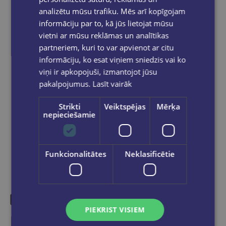
Bezmaksas piegāde
uz OMNIVA
analizētu mūsu trafiku. Mēs arī kopīgojam
pakomātiem Latvijā
pasūtījumiem no €40.00.
informāciju par to, kā jūs lietojat mūsu
Bezmaksas piegāde jebkurā GLOBUSS
vietni ar mūsu reklāmas un analītikas
grāmatnīcā 1-5 darba dienu laikā, kad
partneriem, kuri to var apvienot ar citu
pasūtījums būs gatavs saņemšanai, saņemsi
informāciju, ko esat viņiem sniedzis vai ko
e-pastu un/ vai SMS.
viņi ir apkopojuši, izmantojot jūsu
pakalpojumus.
Lasīt vairāk
Strikti
Veiktspējas
Mērķa
Dalies sociālajos tīklos:
nepieciešamie
Funkcionalitātes
Neklasificētie
PIEKRIST VISIEM
Līdzīgas preces