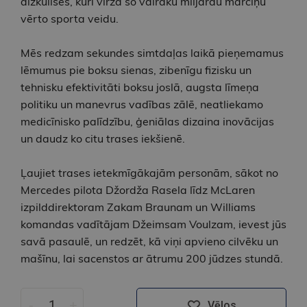
aizkulisēs, kuri virza šo vairāku miljardu mārciņu
vērto sporta veidu.
Mēs redzam sekundes simtdaļas laikā pieņemamus
lēmumus pie boksu sienas, zibenīgu fizisku un
tehnisku efektivitāti boksu joslā, augsta līmeņa
politiku un manevrus vadības zālē, neatliekamo
medicīnisko palīdzību, ģeniālas dizaina inovācijas
un daudz ko citu trases iekšienē.
Ļaujiet trases ietekmīgākajām personām, sākot no
Mercedes pilota Džordža Rasela līdz McLaren
izpilddirektoram Zakam Braunam un Williams
komandas vadītājam Džeimsam Voulzam, ievest jūs
savā pasaulē, un redzēt, kā viņi apvieno cilvēku un
mašīnu, lai sacenstos ar ātrumu 200 jūdzes stundā.
-
+
Vēlos