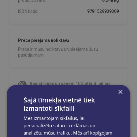
product.Svars:
0.248 kg
ISBN kods:
9781529939309
Prece pieejama noliktavā!
Prece ir mūsu noliktavā un pieejama Jūsu
pasūtījumam.
Reģistrējies un saņem 10% atlaidi pilnas
×
cenas precēm.
Šajā tīmekļa vietnē tiek
Pasūtījumu apstrāde notiek darba dienās.
Apmaksātie pasūtījumi tiek
apstrādāti un
izmantoti sīkfaili
izsūtīti 2-5 darba dienu laikā.
Mēs izmantojam sīkfailus, lai
Bezmaksas piegāde
uz OMNIVA
pakomātiem Latvijā
pasūtījumiem no €40.00.
personalizētu saturu, reklāmas un
analizētu mūsu trafiku. Mēs arī kopīgojam
Bezmaksas piegāde jebkurā GLOBUSS