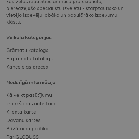
kas vēlas iepazīties ar mūsu profesionālo,
pieredzējušo speciālistu izvēlētu - starptautisko un
vietējo izdevēju labāko un populārāko izdevumu
klāstu.
Veikala kategorijas
Grāmatu katalogs
E-grāmatu katalogs
Kancelejas preces
Noderīgā informācija
Kā veikt pasūtījumu
Iepirkšanās noteikumi
Klienta karte
Dāvanu kartes
Privātuma politika
Par GLOBUSS