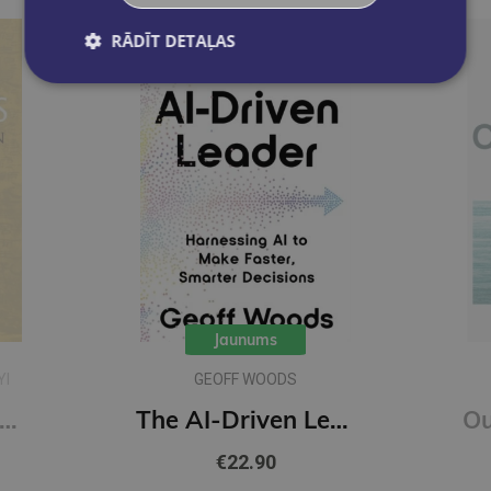
RĀDĪT DETAĻAS
Jaunums
YI
GEOFF WOODS
onfucius : A New Tradition
The AI-Driven Leader : Harnessing AI to Make Faster, Smarter Decisions
€22.90