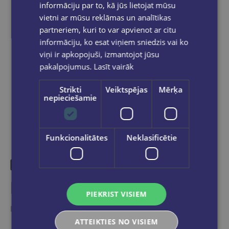
grāmatnīcā 1-5 darba dienu laikā, kad
informāciju par to, kā jūs lietojat mūsu
pasūtījums būs gatavs saņemšanai, saņemsi
vietni ar mūsu reklāmas un analītikas
e-pastu un/ vai SMS.
partneriem, kuri to var apvienot ar citu
informāciju, ko esat viņiem sniedzis vai ko
viņi ir apkopojuši, izmantojot jūsu
pakalpojumus.
Lasīt vairāk
Dalies sociālajos tīklos:
Strikti
Veiktspējas
Mērķa
nepieciešamie
Funkcionalitātes
Neklasificētie
Līdzīgas preces
PIEKRIST VISIEM
Ieskaties, varbūt noder
ATTEIKTIES NO VISIEM