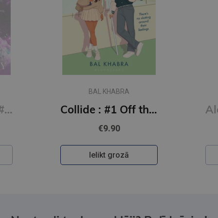
BAL KHABRA
Say You Swear: #1 Boys of Avix series : The smash-hit TikTok sensation
Collide : #1 Off the Ice series
€9.90
Ielikt grozā