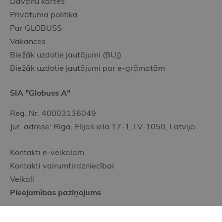
Dāvanu kartes
Privātuma politika
Par GLOBUSS
Vakances
Biežāk uzdotie jautājumi (BUJ)
Biežāk uzdotie jautājumi par e-grāmatām
SIA "Globuss A"
Reģ. Nr. 40003136049
Jur. adrese: Rīga, Elijas iela 17-1, LV-1050, Latvija
Kontakti e-veikalam
Kontakti vairumtirdzniecībai
Veikali
Pieejamības paziņojums