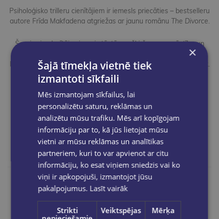
Psiholoģisko trilleru cienītājiem ir iemesls priecāties – bestselleru
autore Frīda Makfadena atgriežas ar jaunu romānu
The Divorce
.
Šoreiz viņa lasītājus ierauj stāstā par šķiršanos, apsēstību un
×
noslēpumiem, kas slēpjas aiz šķietami pazīstamām sejām. Kad
Šajā tīmekļa vietnē tiek
Naomi vīrs izvēlas citu sievieti, viņa nespēj vienkārši doties tālāk.
Interese par bijušā vīra jauno partneri pamazām pārvēršas
izmantoti sīkfaili
bīstamā apsēstībā, atklājot patiesības, kuras neviens nebija
Mēs izmantojam sīkfailus, lai
gatavs ieraudzīt.
personalizētu saturu, reklāmas un
Grāmata pieejama visās GLOBUSS grāmatnīcās un e-veikalā.
analizētu mūsu trafiku. Mēs arī kopīgojam
informāciju par to, kā jūs lietojat mūsu
Lai iegādātos e-veikalā,
SPIED ŠEIT
.
vietni ar mūsu reklāmas un analītikas
partneriem, kuri to var apvienot ar citu
informāciju, ko esat viņiem sniedzis vai ko
viņi ir apkopojuši, izmantojot jūsu
pakalpojumus.
Lasīt vairāk
Dalies ar ierakstu
Strikti
Veiktspējas
Mērķa
nepieciešamie