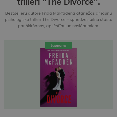
trilleri ''The Divorce''.
Bestselleru autore Frīda Makfadena atgriežas ar jaunu
psiholoģisko trilleri The Divorce – spriedzes pilnu stāstu
par šķiršanos, apsēstību un noslēpumiem.