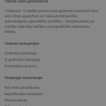
Vairāk nekā grāmatnīca
"Globuss" ir ideāla pieturvieta grāmatu pasaulē tiem,
kas vēlas iepazīties ar mūsu profesionālo,
pieredzējušo speciālistu izvēlētu - starptautisko un
vietējo izdevēju labāko un populārāko izdevumu
klāstu.
Veikala kategorijas
Grāmatu katalogs
E-grāmatu katalogs
Kancelejas preces
Noderīgā informācija
Kā veikt pasūtījumu
Iepirkšanās noteikumi
Klienta karte