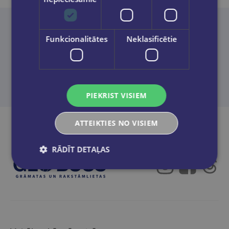
Neatradi to, ko meklēji? Palīdzēsim!
Funkcionalitātes
Neklasificētie
Sazināties
PIEKRIST VISIEM
ATTEIKTIES NO VISIEM
RĀDĪT DETAĻAS