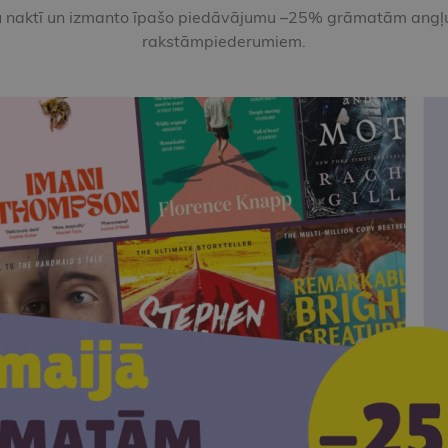
u naktī un izmanto īpašo piedāvājumu –25% grāmatām angļ
rakstāmpiederumiem.