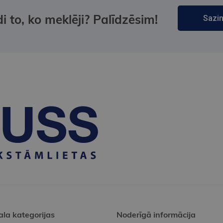
i to, ko meklēji? Palīdzēsim!
Sazin
ala kategorijas
Noderīgā informācija