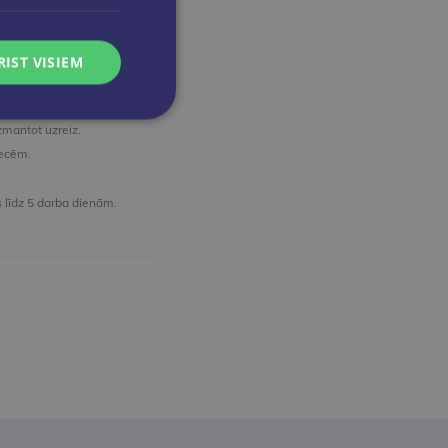
BUSS grāmatnīcas un
ijā
.
RIST VISIEM
zmantot uzreiz.
recēm.
 līdz 5 darba dienām.