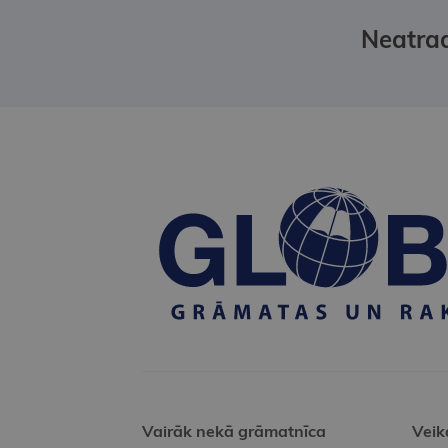
Neatrad
Vairāk nekā grāmatnīca
Veik