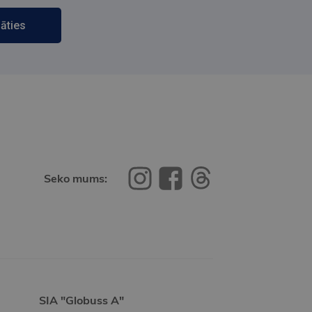
āties
Seko mums:
SIA "Globuss A"