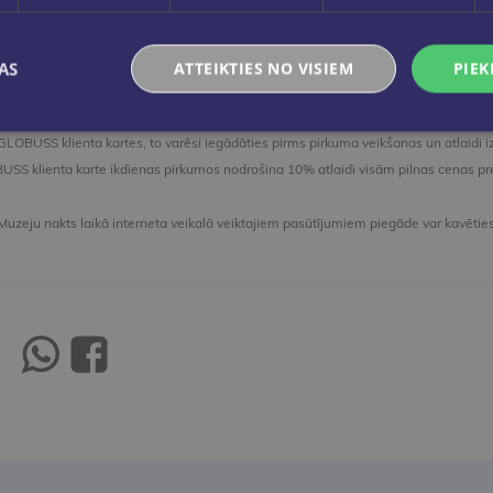
📍Svarīgi!
u nakti atzīmē piektdien,
22. maijā
, savukārt pārējās GLO
.eglobuss.lv īpašo piedāvājumu piedāvās sestdien,
23. ma
AS
ATTEIKTIES NO VISIEM
PIEK
 GLOBUSS klienta kartes, to varēsi iegādāties pirms pirkuma veikšanas un atlaidi i
SS klienta karte ikdienas pirkumos nodrošina 10% atlaidi visām pilnas cenas p
Muzeju nakts laikā interneta veikalā veiktajiem pasūtījumiem piegāde var kavēties