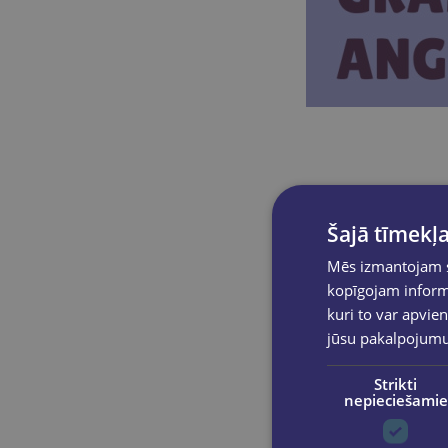
īpašs pi
Šajā tīmekļa
Muzeju nakts ir 
iedvesma turpinā
Mēs izmantojam sī
kopīgojam informā
kuri to var apvien
Ar GLOBUSS klient
jūsu pakalpojum
STABILO rakstām
jaunu lasāmviel
Strikti
nepieciešamie