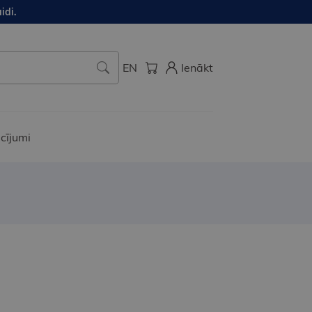
idi.
EN
Ienākt
cījumi