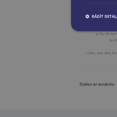
Liepāja šogad Muzej
www
RĀDĪT DETAĻ
Ja Tev vēl nav
GLOBU
Lūdzu, ņem vērā, ka 
Dalies ar ierakstu