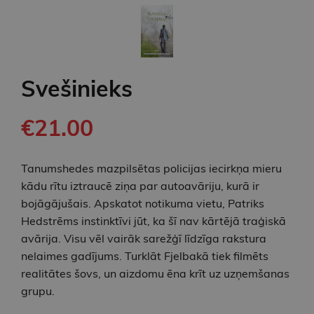
Svešinieks
€21.00
Tanumshedes mazpilsētas policijas iecirkņa mieru
kādu rītu iztraucē ziņa par autoavāriju, kurā ir
bojāgājušais. Apskatot notikuma vietu, Patriks
Hedstrēms instinktīvi jūt, ka šī nav kārtējā traģiskā
avārija. Visu vēl vairāk sarežģī līdzīga rakstura
nelaimes gadījums. Turklāt Fjelbakā tiek filmēts
realitātes šovs, un aizdomu ēna krīt uz uzņemšanas
grupu.