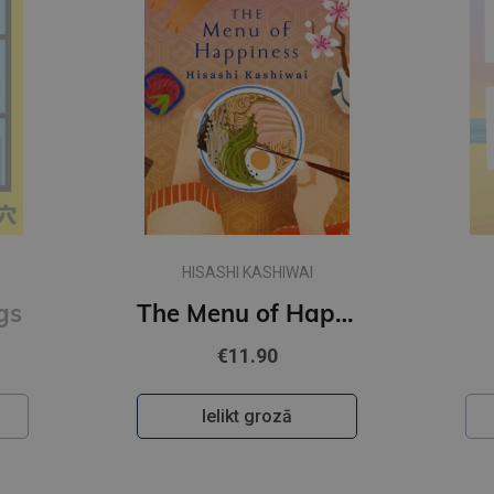
HISASHI KASHIWAI
gs
The Menu of Happiness
€11.90
Ielikt grozā