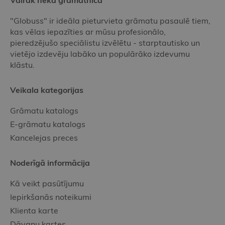
Vairāk nekā grāmatnīca
"Globuss" ir ideāla pieturvieta grāmatu pasaulē tiem,
kas vēlas iepazīties ar mūsu profesionālo,
pieredzējušo speciālistu izvēlētu - starptautisko un
vietējo izdevēju labāko un populārāko izdevumu
klāstu.
Veikala kategorijas
Grāmatu katalogs
E-grāmatu katalogs
Kancelejas preces
Noderīgā informācija
Kā veikt pasūtījumu
Iepirkšanās noteikumi
Klienta karte
Dāvanu kartes