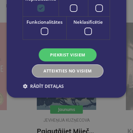
Ieskaties, varbūt noder
Funkcionalitātes
Neklasificētie
PIEKRIST VISIEM
ATTEIKTIES NO VISIEM
RĀDĪT DETAĻAS
Jaunums
JEVHEŅIJA KUZŅECOVA
Pajautājiet Miječkai
K