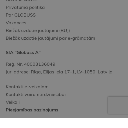
Privātuma politika
Par GLOBUSS
Vakances
Biežāk uzdotie jautājumi (BUJ)
Biežāk uzdotie jautājumi par e-grāmatām
SIA "Globuss A"
Reģ. Nr. 40003136049
Jur. adrese: Rīga, Elijas iela 17-1, LV-1050, Latvija
Kontakti e-veikalam
Kontakti vairumtirdzniecībai
Veikali
Pieejamības paziņojums