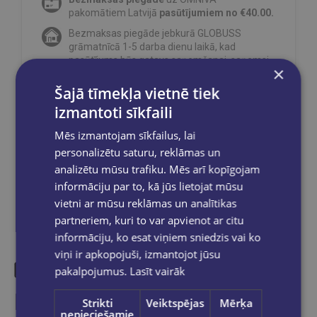
pakomātiem Latvijā
pasūtījumiem no €40.00.
Bezmaksas piegāde jebkurā GLOBUSS
grāmatnīcā 1-5 darba dienu laikā, kad
pasūtījums būs gatavs saņemšanai, saņemsi
×
e-pastu un/ vai SMS.
Šajā tīmekļa vietnē tiek
izmantoti sīkfaili
Mēs izmantojam sīkfailus, lai
Dalies sociālajos tīklos:
personalizētu saturu, reklāmas un
analizētu mūsu trafiku. Mēs arī kopīgojam
informāciju par to, kā jūs lietojat mūsu
vietni ar mūsu reklāmas un analītikas
partneriem, kuri to var apvienot ar citu
informāciju, ko esat viņiem sniedzis vai ko
viņi ir apkopojuši, izmantojot jūsu
pakalpojumus.
Lasīt vairāk
Līdzīgas preces
Strikti
Veiktspējas
Mērķa
nepieciešamie