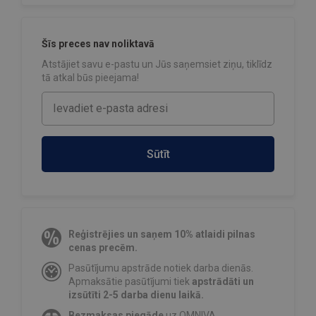
Šīs preces nav noliktavā
Atstājiet savu e-pastu un Jūs saņemsiet ziņu, tiklīdz
tā atkal būs pieejama!
Sūtīt
Reģistrējies un saņem 10% atlaidi pilnas
cenas precēm.
Pasūtījumu apstrāde notiek darba dienās.
Apmaksātie pasūtījumi tiek
apstrādāti un
izsūtīti 2-5 darba dienu laikā.
Bezmaksas piegāde
uz OMNIVA