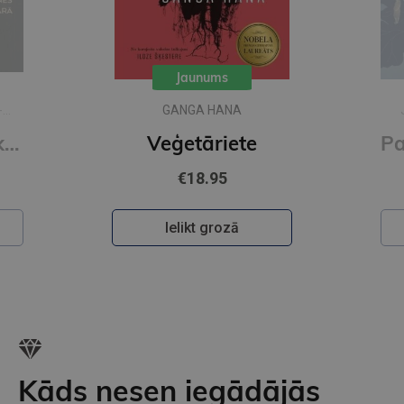
Jaunums
-
GANGA HANA
Trimdā ar cālīti kabatā
Veģetāriete
€18.95
Ielikt grozā
Kāds nesen iegādājās