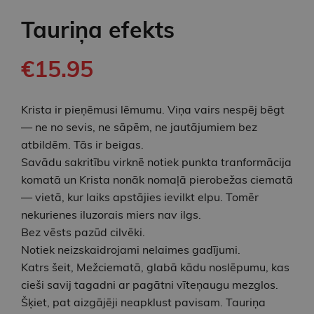
Tauriņa efekts
€15.95
Krista ir pieņēmusi lēmumu. Viņa vairs nespēj bēgt
— ne no sevis, ne sāpēm, ne jautājumiem bez
atbildēm. Tās ir beigas.
Savādu sakritību virknē notiek punkta tranformācija
komatā un Krista nonāk nomaļā pierobežas ciematā
— vietā, kur laiks apstājies ievilkt elpu. Tomēr
nekurienes iluzorais miers nav ilgs.
Bez vēsts pazūd cilvēki.
Notiek neizskaidrojami nelaimes gadījumi.
Katrs šeit, Mežciematā, glabā kādu noslēpumu, kas
cieši savij tagadni ar pagātni vīteņaugu mezglos.
Šķiet, pat aizgājēji neapklust pavisam. Tauriņa