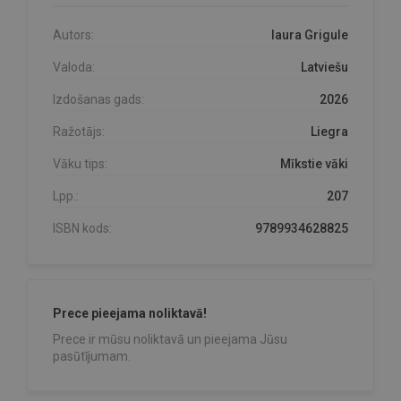
Autors:
laura Grigule
Valoda:
Latviešu
Izdošanas gads:
2026
Ražotājs:
Liegra
Vāku tips:
Mīkstie vāki
Lpp.:
207
ISBN kods:
9789934628825
Prece pieejama noliktavā!
Prece ir mūsu noliktavā un pieejama Jūsu
pasūtījumam.