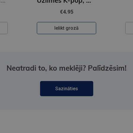
Mīļotais (e-grāmata)
Uzlīmes K-pop, Multipack
€4.95
Ielikt grozā
Neatradi to, ko meklēji? Palīdzēsim!
Sazināties