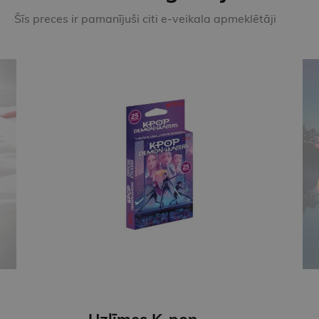
Šīs preces ir pamanījuši citi e-veikala apmeklētāji