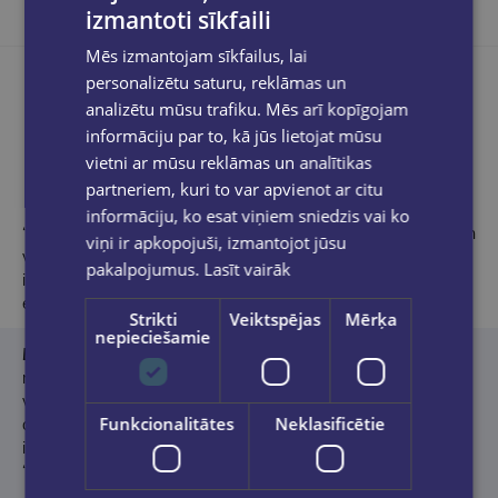
izmantoti sīkfaili
Mēs izmantojam sīkfailus, lai
personalizētu saturu, reklāmas un
analizētu mūsu trafiku. Mēs arī kopīgojam
informāciju par to, kā jūs lietojat mūsu
Produkta apraksts
vietni ar mūsu reklāmas un analītikas
partneriem, kuri to var apvienot ar citu
informāciju, ko esat viņiem sniedzis vai ko
“Tauriņa efekts” ir psiholoģisks stāsts ar smalku detektīvlīniju un
viņi ir apkopojuši, izmantojot jūsu
vieglu mistērijas pieskārienu — par jaunības ievainojamību,
pakalpojumus.
Lasīt vairāk
iekšējo metamorfozi un izvēli dzīvot, mudinot pievērsties
eksistenciāliem jautājumiem —
kas es esmu un kurp dodos
?
Strikti
Veiktspējas
Mērķa
nepieciešamie
Laura Grigule (2002)
dzīvo Latgalē un studē psiholoģiju. Ar
radošo rakstīšanu viņa aizraujas jau kopš vidusskolas gadiem;
viņas darbi — stāsti, dzeja un citi radoši eksperimenti — guvuši
Funkcionalitātes
Neklasificētie
atzinību literārajos konkursos un publicēti periodiskajos
izdevumos.
“Tauriņa efekts” ir autores debijas romāns.