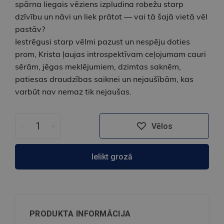
spārna liegais vēziens izpludina robežu starp
dzīvību un nāvi un liek prātot — vai tā šajā vietā vēl
pastāv?
Iestrēgusi starp vēlmi pazust un nespēju doties
prom, Krista ļaujas introspektīvam ceļojumam cauri
sērām, jēgas meklējumiem, dzimtas saknēm,
patiesas draudzības saiknei un nejaušībām, kas
varbūt nav nemaz tik nejaušas.
-
+
Vēlos
Ielikt grozā
PRODUKTA INFORMĀCIJA