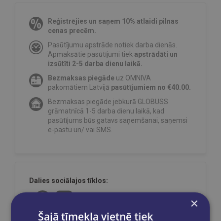
Reģistrējies un saņem 10% atlaidi pilnas
cenas precēm.
Pasūtījumu apstrāde notiek darba dienās.
Apmaksātie pasūtījumi tiek
apstrādāti un
izsūtīti 2-5 darba dienu laikā.
Bezmaksas piegāde
uz OMNIVA
pakomātiem Latvijā
pasūtījumiem no €40.00.
Bezmaksas piegāde jebkurā GLOBUSS
grāmatnīcā 1-5 darba dienu laikā, kad
pasūtījums būs gatavs saņemšanai, saņemsi
e-pastu un/ vai SMS.
Dalies sociālajos tīklos:
×
Šajā tīmekļa vietnē tiek