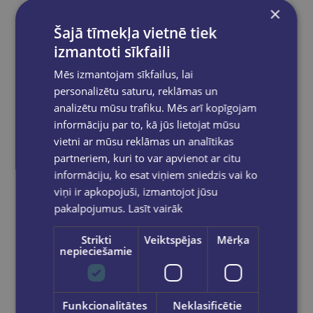
×
Šajā tīmekļa vietnē tiek
Sūtīt
izmantoti sīkfaili
Mēs izmantojam sīkfailus, lai
personalizētu saturu, reklāmas un
analizētu mūsu trafiku. Mēs arī kopīgojam
Reģistrējies un saņem 10% atlaidi pilnas
informāciju par to, kā jūs lietojat mūsu
cenas precēm.
vietni ar mūsu reklāmas un analītikas
Pasūtījumu apstrāde notiek darba dienās.
partneriem, kuri to var apvienot ar citu
Apmaksātie pasūtījumi tiek
apstrādāti un
izsūtīti 2-5 darba dienu laikā.
informāciju, ko esat viņiem sniedzis vai ko
viņi ir apkopojuši, izmantojot jūsu
Bezmaksas piegāde
uz OMNIVA
pakomātiem Latvijā
pasūtījumiem no €40.00.
pakalpojumus.
Lasīt vairāk
Bezmaksas piegāde jebkurā GLOBUSS
Strikti
Veiktspējas
Mērķa
grāmatnīcā 1-5 darba dienu laikā, kad
nepieciešamie
pasūtījums būs gatavs saņemšanai, saņemsi
e-pastu un/ vai SMS.
Funkcionalitātes
Neklasificētie