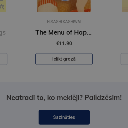
CHLOE LIESE
The Menu of Happiness
Happy Ending
€10.90
Ielikt grozā
Neatradi to, ko meklēji? Palīdzēsim!
Sazināties