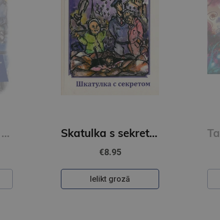
JŪLIJA ČERENKOVA
Skatulka s sekretom
Taini volsebnovo mira snov 1
€11.95
Ielikt grozā