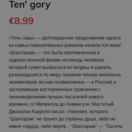
Ten' gory
€8.99
«Тень горы» — долгожданное продолжение одного
из самых поразительных романов начала XXI века!
«Шантарам» — это была преломленная в
художественной форме исповедь человека,
который сумел выбраться из бездны и уцелеть,
разошедшаяся по миру тиражом четыре миллиона
экземпляров (из них полмиллиона — в России) и
заслужившая восторженные сравнения с
произведениями лучших писателей нового
времени, от Мелвилла до Хемингуэя. Маститый
Джонатан Кэрролл писал: «Человек, которого
“Шантарам” не тронет до глубины души, либо не
имеет сердца, либо мертв... “Шантарам” — “Тысяча