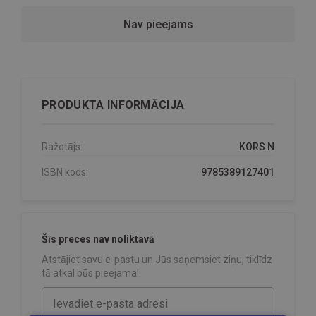
Nav pieejams
PRODUKTA INFORMĀCIJA
Ražotājs:
KORS N
ISBN kods:
9785389127401
Šīs preces nav noliktavā
Atstājiet savu e-pastu un Jūs saņemsiet ziņu, tiklīdz
tā atkal būs pieejama!