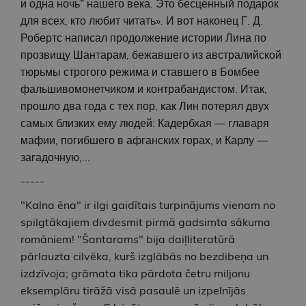
и одна ночь” нашего века. Это бесценный подарок
для всех, кто любит читать». И вот наконец Г. Д.
Робертс написал продолжение истории Лина по
прозвищу Шантарам, бежавшего из австралийской
тюрьмы строгого режима и ставшего в Бомбее
фальшивомонетчиком и контрабандистом. Итак,
прошло два года с тех пор, как Лин потерял двух
самых близких ему людей: Кадербхая — главаря
мафии, погибшего в афганских горах, и Карлу —
загадочную,...
-----
"Kalna ēna" ir ilgi gaidītais turpinājums vienam no
spilgtākajiem divdesmit pirmā gadsimta sākuma
romāniem! "Šantarams" bija daiļliteratūrā
pārlauzta cilvēka, kurš izglābās no bezdibeņa un
izdzīvoja; grāmata tika pārdota četru miljonu
eksemplāru tirāžā visā pasaulē un izpelnījās