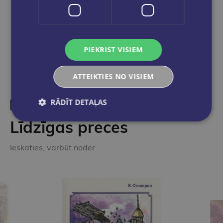
Dalies sociālajos tīklos:
PIEKRIST VISIEM
ATTEIKTIES NO VISIEM
RĀDĪT DETAĻAS
Līdzīgas preces
Ieskaties, varbūt noder