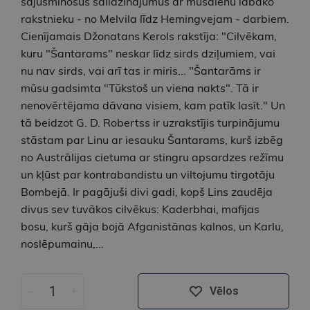
sajūsminošus salīdzinājumus ar mūsdienu labāko
rakstnieku - no Melvila līdz Hemingvejam - darbiem.
Cienījamais Džonatans Kerols rakstīja: "Cilvēkam,
kuru "Šantarams" neskar līdz sirds dziļumiem, vai
nu nav sirds, vai arī tas ir miris... "Šantarāms ir
mūsu gadsimta "Tūkstoš un viena nakts". Tā ir
nenovērtējama dāvana visiem, kam patīk lasīt." Un
tā beidzot G. D. Robertss ir uzrakstījis turpinājumu
stāstam par Linu ar iesauku Šantarams, kurš izbēg
no Austrālijas cietuma ar stingru apsardzes režīmu
un kļūst par kontrabandistu un viltojumu tirgotāju
Bombejā. Ir pagājuši divi gadi, kopš Lins zaudēja
divus sev tuvākos cilvēkus: Kaderbhai, mafijas
bosu, kurš gāja bojā Afganistānas kalnos, un Karlu,
noslēpumainu,...
-
+
Vēlos