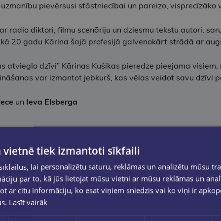
 uzmanību pievērsusi stāstniecībai un pareizo, visprecīzāko
par radio diktori, filmu scenāriju un dziesmu tekstu autori, sa
 nekā 20 gadu Kārina šajā profesijā galvenokārt strādā ar a
as atvieglo dzīvi” Kārinas Kušikas pieredze pieejama visiem, 
nāšanas var izmantot jebkurš, kas vēlas veidot savu dzīvi p
iece
un
Ieva Elsberga
 vietnē tiek izmantoti sīkfaili
kfailus, lai personalizētu saturu, reklāmas un analizētu mūsu tra
ciju par to, kā jūs lietojat mūsu vietni ar mūsu reklāmas un anal
ot ar citu informāciju, ko esat viņiem sniedzis vai ko viņi ir apko
us.
Lasīt vairāk