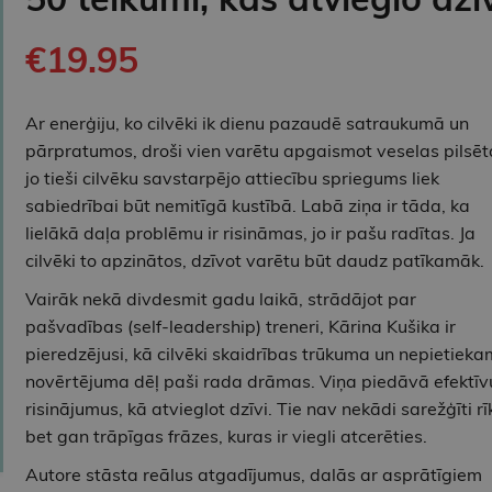
€19.95
Ar enerģiju, ko cilvēki ik dienu pazaudē satraukumā un
pārpratumos, droši vien varētu apgaismot veselas pilsēt
jo tieši cilvēku savstarpējo attiecību spriegums liek
sabiedrībai būt nemitīgā kustībā. Labā ziņa ir tāda, ka
lielākā daļa problēmu ir risināmas, jo ir pašu radītas. Ja
cilvēki to apzinātos, dzīvot varētu būt daudz patīkamāk.
Vairāk nekā divdesmit gadu laikā, strādājot par
pašvadības (self-leadership) treneri, Kārina Kušika ir
pieredzējusi, kā cilvēki skaidrības trūkuma un nepietiek
novērtējuma dēļ paši rada drāmas. Viņa piedāvā efektīv
risinājumus, kā atvieglot dzīvi. Tie nav nekādi sarežģīti rīk
bet gan trāpīgas frāzes, kuras ir viegli atcerēties.
Autore stāsta reālus atgadījumus, dalās ar asprātīgiem