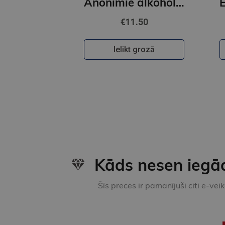
Anonīmie alkoholoķi
€11.50
Ielikt grozā
Kāds nesen iegā
Šīs preces ir pamanījuši citi e-vei