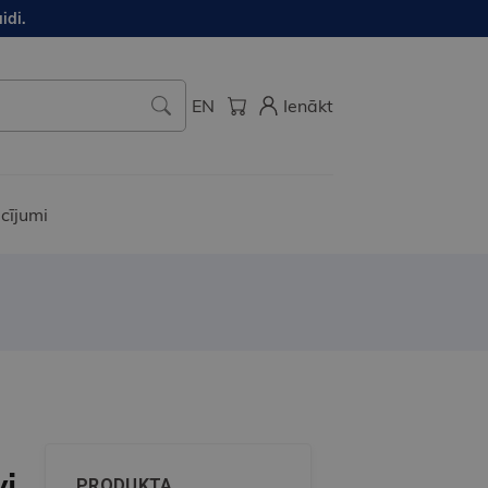
idi.
EN
Ienākt
cījumi
i
PRODUKTA