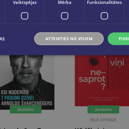
Veiktspējas
Mērķa
Funkcionalitātes
AS
ATTEIKTIES NO VISIEM
PIEK
Jaunums
Jaunums
INGA SPRIŅĢE