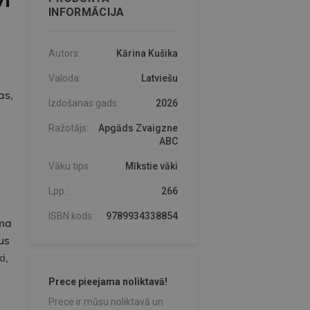
INFORMĀCIJA
Autors:
Kārina Kušika
Valoda:
Latviešu
as,
Izdošanas gads:
2026
Ražotājs:
Apgāds Zvaigzne
ABC
Vāku tips:
Mīkstie vāki
Lpp.:
266
ISBN kods:
9789934338854
ama
us
i,
Prece pieejama noliktavā!
Prece ir mūsu noliktavā un