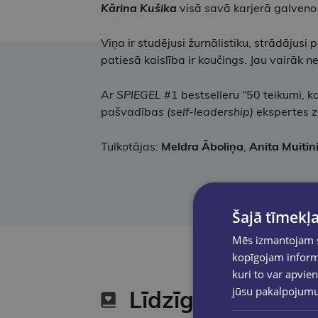
Kārina Kušika
visā savā karjerā galveno
Viņa ir studējusi žurnālistiku, strādājusi 
patiesā kaislība ir koučings. Jau vairāk
Ar
SPIEGEL
#1 bestselleru “50 teikumi, k
pašvadības
(self-leadership)
ekspertes zi
Tulkotājas:
Meldra Āboliņa
,
Anita Muitin
Šajā tīmekļa
Mēs izmantojam sī
kopīgojam informā
kuri to var apvien
jūsu pakalpojum
Līdzīgas preces