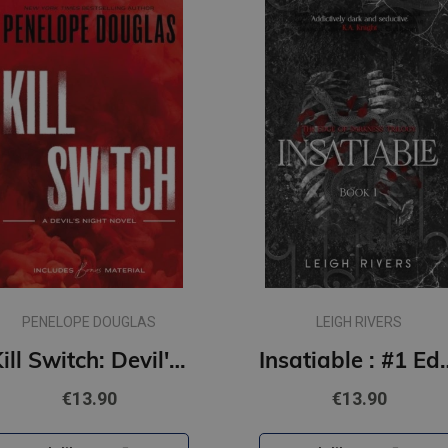
PENELOPE DOUGLAS
LEIGH RIVERS
Kill Switch: Devil's Night #3
Insatiable : #1 Edge of Darkness series : de
€13.90
€13.90