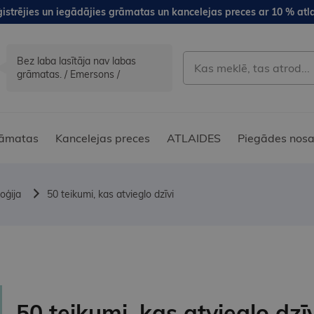
istrējies un iegādājies grāmatas un kancelejas preces ar 10 % atla
Bez laba lasītāja nav labas
grāmatas. / Emersons /
āmatas
Kancelejas preces
ATLAIDES
Piegādes nosa
oģija
50 teikumi, kas atvieglo dzīvi
50 teikumi, kas atvieglo dzīv