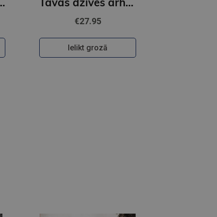
iņi nesaprot?
Tavas dzīves arhitekts
€27.95
Ielikt grozā