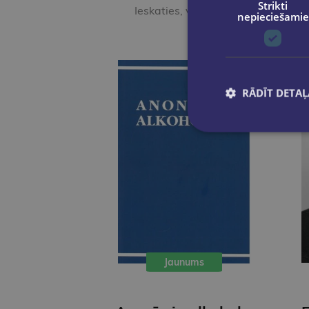
Strikti
Ieskaties, varbūt noder
nepieciešamie
RĀDĪT DETAĻ
Jaunums