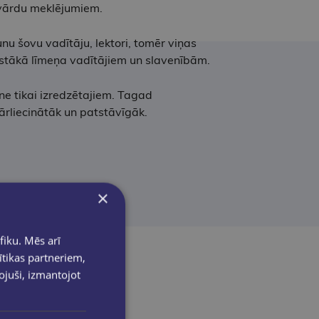
 vārdu meklējumiem.
runu šovu vadītāju, lektori, tomēr viņas
ugstākā līmeņa vadītājiem un slavenībām.
ne tikai izredzētajiem. Tagad
ārliecinātāk un patstāvīgāk.
×
fiku. Mēs arī
ītikas partneriem,
pojuši, izmantojot