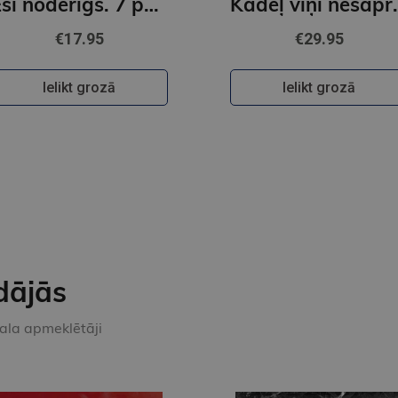
Esi noderīgs. 7 padomi dzīvei
Kādēļ v
€17.95
€29.95
Ielikt grozā
Ielikt grozā
dājās
kala apmeklētāji