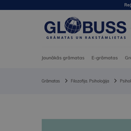
Reģ
Jaunākās grāmatas
E-grāmatas
Gr
Grāmatas
Filozofija. Psiholoģija
Psihol