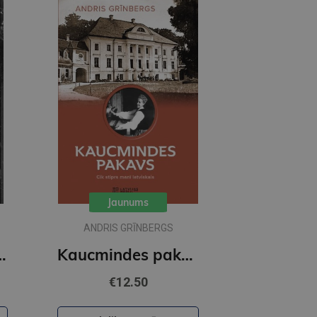
Jaunums
ANDRIS GRĪNBERGS
lux paperback featuring exclusive character artwork
Kaucmindes pakavs
€12.50