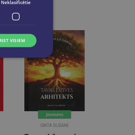
Neklasificētie
RIST VISIEM
Jaunums
GINTA SLIŠĀNE