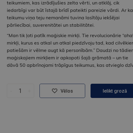
teikumiem, kas izrādījušies zelta vērti, un atklāj, cik
iedarbīgi var būt īstajā brīdī pateikti pareizie vārdi. Ar ka
teikumu viņa teju nemanāmi tuvina lasītāju iekšējai
pārliecībai, suverenitātei un stabilitātei.
“Man tik ļoti patīk maģiskie mirkļi. Tie revolucionārie “aha
mirkļi, kurus es atkal un atkal piedzīvoju tad, kad cilvēki
patiešām ir vēlme augt kā personībām.” Daudzi no tādie
maģiskajiem mirkļiem ir apkopoti šajā grāmatā – un tie
dāvā 50 apbrīnojami trāpīgus teikumus, kas atvieglo dzīv
-
+
Vēlos
Ielikt grozā