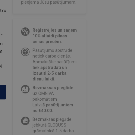
pieejama Jūsu pasūtījumam.
tru
Reģistrējies un saņem
!”
10% atlaidi pilnas
cenas precēm.
em
m
Pasūtījumu apstrāde
notiek darba dienās.
Apmaksātie pasūtījumi
i.
tiek
apstrādāti un
izsūtīti 2-5 darba
dienu laikā.
Bezmaksas piegāde
uz OMNIVA
pakomātiem
Latvijā
pasūtījumiem
no €40.00.
Bezmaksas piegāde
jebkurā GLOBUSS
grāmatnīcā 1-5 darba