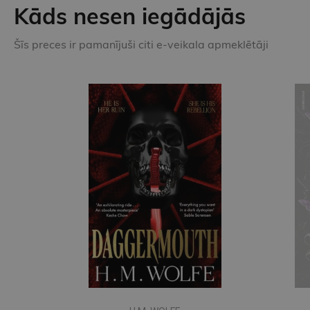
Kāds nesen iegādājās
Šīs preces ir pamanījuši citi e-veikala apmeklētāji