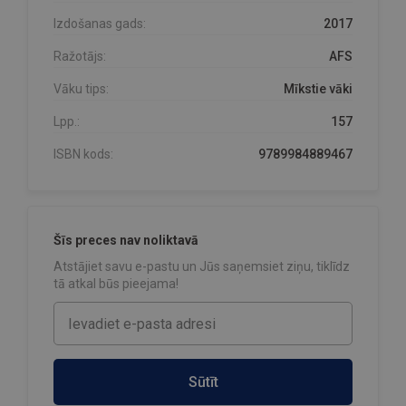
Izdošanas gads:
2017
Ražotājs:
AFS
Vāku tips:
Mīkstie vāki
Lpp.:
157
ISBN kods:
9789984889467
Šīs preces nav noliktavā
Atstājiet savu e-pastu un Jūs saņemsiet ziņu, tiklīdz
tā atkal būs pieejama!
Sūtīt