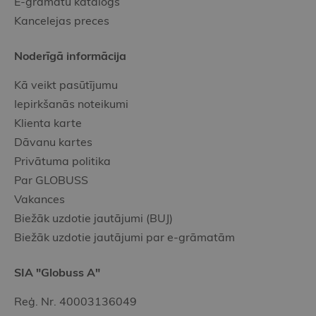
E-grāmatu katalogs
Kancelejas preces
Noderīgā informācija
Kā veikt pasūtījumu
Iepirkšanās noteikumi
Klienta karte
Dāvanu kartes
Privātuma politika
Par GLOBUSS
Vakances
Biežāk uzdotie jautājumi (BUJ)
Biežāk uzdotie jautājumi par e-grāmatām
SIA "Globuss A"
Reģ. Nr. 40003136049