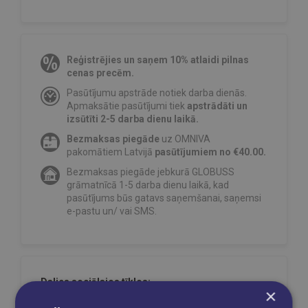
Reģistrējies un saņem 10% atlaidi pilnas
cenas precēm.
Pasūtījumu apstrāde notiek darba dienās.
Apmaksātie pasūtījumi tiek
apstrādāti un
izsūtīti 2-5 darba dienu laikā.
Bezmaksas piegāde
uz OMNIVA
pakomātiem Latvijā
pasūtījumiem no €40.00.
Bezmaksas piegāde jebkurā GLOBUSS
grāmatnīcā 1-5 darba dienu laikā, kad
pasūtījums būs gatavs saņemšanai, saņemsi
e-pastu un/ vai SMS.
Dalies sociālajos tīklos:
×