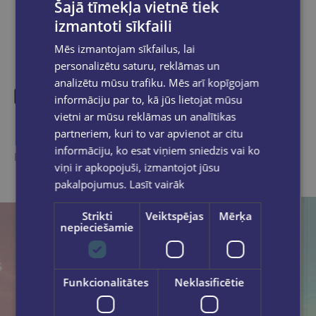
Šajā tīmekļa vietnē tiek
izmantoti sīkfaili
Mēs izmantojam sīkfailus, lai
personalizētu saturu, reklāmas un
analizētu mūsu trafiku. Mēs arī kopīgojam
informāciju par to, kā jūs lietojat mūsu
vietni ar mūsu reklāmas un analītikas
Līdzīgas preces
partneriem, kuri to var apvienot ar citu
informāciju, ko esat viņiem sniedzis vai ko
Ieskaties, varbūt noder
viņi ir apkopojuši, izmantojot jūsu
pakalpojumus.
Lasīt vairāk
Strikti
Veiktspējas
Mērķa
nepieciešamie
Funkcionalitātes
Neklasificētie