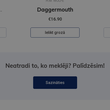
H.M. WOLFE
op, Multipack
Daggermouth
€16.90
Ielikt grozā
Neatradi to, ko meklēji? Palīdzēsim!
Sazināties