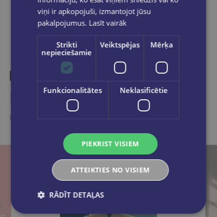
viņi ir apkopojuši, izmantojot jūsu
pakalpojumus.
Lasīt vairāk
Strikti
Veiktspējas
Mērķa
nepieciešamie
Funkcionalitātes
Neklasificētie
Līdzīgas preces
Ieskaties, varbūt noder
PIEKRIST VISIEM
ATTEIKTIES NO VISIEM
RĀDĪT DETAĻAS