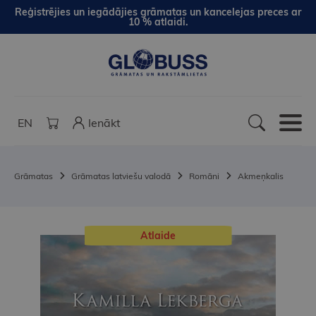
Reģistrējies un iegādājies grāmatas un kancelejas preces ar
10 % atlaidi.
EN
Ienākt
Grāmatas
Grāmatas latviešu valodā
Romāni
Akmeņkalis
Atlaide