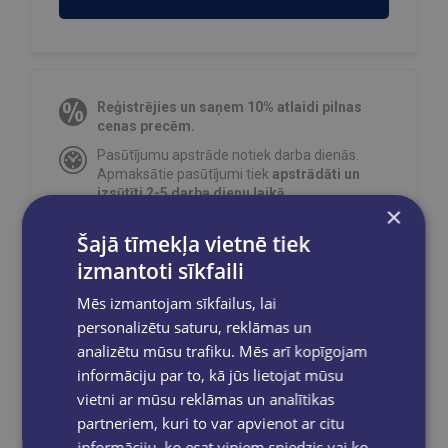
Reģistrējies un saņem 10% atlaidi pilnas
cenas precēm.
Pasūtījumu apstrāde notiek darba dienās.
Apmaksātie pasūtījumi tiek
apstrādāti un
izsūtīti 2-5 darba dienu laikā.
×
Bezmaksas piegāde
uz OMNIVA
Šajā tīmekļa vietnē tiek
pakomātiem Latvijā
pasūtījumiem no €40.00.
izmantoti sīkfaili
Bezmaksas piegāde jebkurā GLOBUSS
grāmatnīcā 1-5 darba dienu laikā, kad
Mēs izmantojam sīkfailus, lai
pasūtījums būs gatavs saņemšanai, saņemsi
personalizētu saturu, reklāmas un
e-pastu un/ vai SMS.
analizētu mūsu trafiku. Mēs arī kopīgojam
informāciju par to, kā jūs lietojat mūsu
vietni ar mūsu reklāmas un analītikas
partneriem, kuri to var apvienot ar citu
Dalies sociālajos tīklos:
informāciju, ko esat viņiem sniedzis vai ko