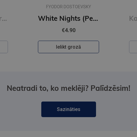
Y
ANDRIS GRĪNBERGS
White Nights (Penguin Little Black Classics)
Kaucmindes pakavs
€12.50
Ielikt grozā
Neatradi to, ko meklēji? Palīdzēsim!
Sazināties