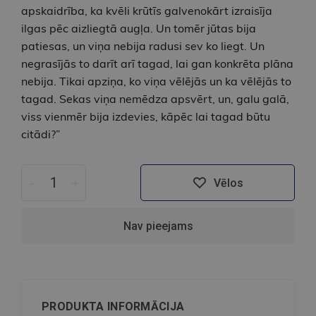
apskaidrība, ka kvēli krūtīs galvenokārt izraisīja
ilgas pēc aizliegtā augļa. Un tomēr jūtas bija
patiesas, un viņa nebija radusi sev ko liegt. Un
negrasījās to darīt arī tagad, lai gan konkrēta plāna
nebija. Tikai apziņa, ko viņa vēlējās un ka vēlējās to
tagad. Sekas viņa nemēdza apsvērt, un, galu galā,
viss vienmēr bija izdevies, kāpēc lai tagad būtu
citādi?”
-
+
Vēlos
Nav pieejams
PRODUKTA INFORMĀCIJA