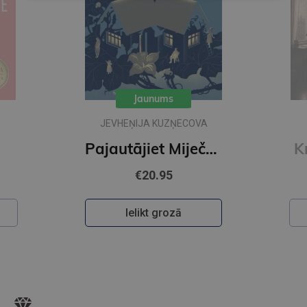
Jaunums
A
IKARS PIEBALGS
Pajautājiet Miječkai
Krāsainā pasaule
€22.50
Ielikt grozā