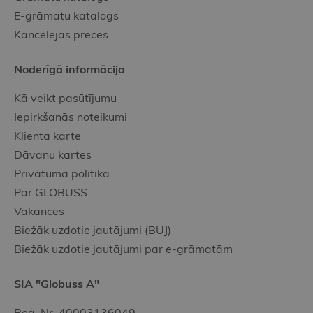
E-grāmatu katalogs
Kancelejas preces
Noderīgā informācija
Kā veikt pasūtījumu
Iepirkšanās noteikumi
Klienta karte
Dāvanu kartes
Privātuma politika
Par GLOBUSS
Vakances
Biežāk uzdotie jautājumi (BUJ)
Biežāk uzdotie jautājumi par e-grāmatām
SIA "Globuss A"
Reģ. Nr. 40003136049