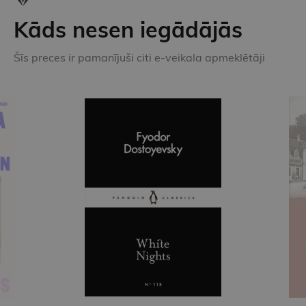
Kāds nesen iegādājās
Šīs preces ir pamanījuši citi e-veikala apmeklētāji
Jaunums