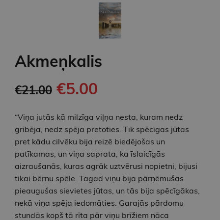
Akmeņkalis
€5.00
€21.00
“Viņa jutās kā milzīga viļņa nesta, kuram nedz
gribēja, nedz spēja pretoties. Tik spēcīgas jūtas
pret kādu cilvēku bija reizē biedējošas un
patīkamas, un viņa saprata, ka īslaicīgās
aizraušanās, kuras agrāk uztvērusi nopietni, bijusi
tikai bērnu spēle. Tagad viņu bija pārņēmušas
pieaugušas sievietes jūtas, un tās bija spēcīgākas,
nekā viņa spēja iedomāties. Garajās pārdomu
stundās kopš tā rīta pār viņu brīžiem nāca