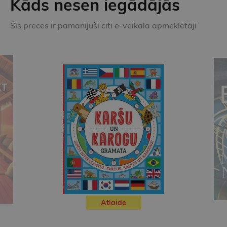
Kāds nesen iegādājās
Šīs preces ir pamanījuši citi e-veikala apmeklētāji
Atlaide