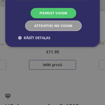
PIEKRIST VISIEM
ATTEIKTIES NO VISIEM
RĀDĪT DETAĻAS
Krāsainie zīmuļi STABILO WOODY 3 in1 | 18 krāsas+ zīmuļasināmais + ota
Akvareļzīmuļi STABILO AQUACOLOR ARTY | 24 krāsas
€11.95
Ielikt grozā