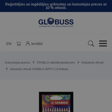
Reģistrējies un iegādājies grāmatas un kancelejas preces ar
10 % atlaidi.
EN
Ienākt
Kancelejas preces
STABILO rakstāmpiederumi
Krāsainie zīmuļi
Akvareļu zīmuļi STABILO ARTY | 12 krāsas