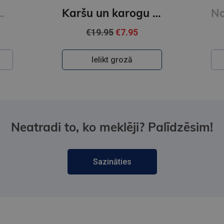
aizmirsa pateikt
Karšu un karogu grāmata
€19.95
€7.95
Ielikt grozā
Neatradi to, ko meklēji? Palīdzēsim!
Sazināties