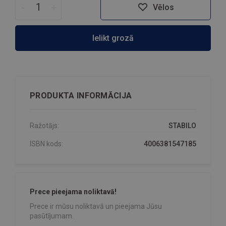
-
+
Vēlos
Ielikt grozā
PRODUKTA INFORMĀCIJA
Ražotājs:
STABILO
ISBN kods:
4006381547185
Prece pieejama noliktavā!
Prece ir mūsu noliktavā un pieejama Jūsu
pasūtījumam.