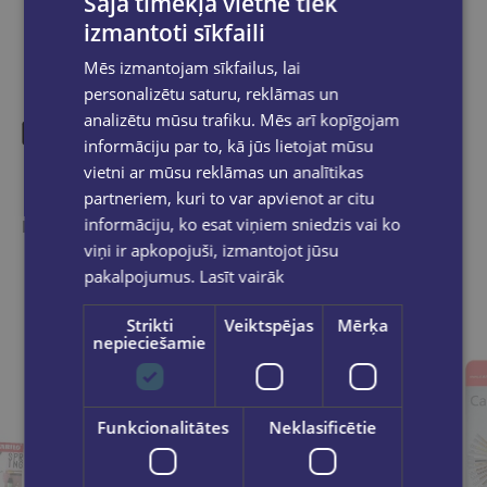
Šajā tīmekļa vietnē tiek
izmantoti sīkfaili
Mēs izmantojam sīkfailus, lai
personalizētu saturu, reklāmas un
analizētu mūsu trafiku. Mēs arī kopīgojam
informāciju par to, kā jūs lietojat mūsu
Līdzīgas preces
vietni ar mūsu reklāmas un analītikas
partneriem, kuri to var apvienot ar citu
informāciju, ko esat viņiem sniedzis vai ko
Ieskaties, varbūt noder
viņi ir apkopojuši, izmantojot jūsu
pakalpojumus.
Lasīt vairāk
Strikti
Veiktspējas
Mērķa
nepieciešamie
Funkcionalitātes
Neklasificētie