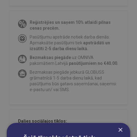
Reģistrējies un saņem 10% atlaidi pilnas
cenas precēm.
Pasūtījumu apstrāde notiek darba dienās.
Apmaksātie pasūtījumi tiek
apstrādāti un
izsūtīti 2-5 darba dienu laikā.
Bezmaksas piegāde
uz OMNIVA
pakomātiem Latvijā
pasūtījumiem no €40.00.
Bezmaksas piegāde jebkurā GLOBUSS
grāmatnīcā 1-5 darba dienu laikā, kad
pasūtījums būs gatavs saņemšanai, saņemsi
e-pastu un/ vai SMS.
Dalies sociālajos tīklos:
×