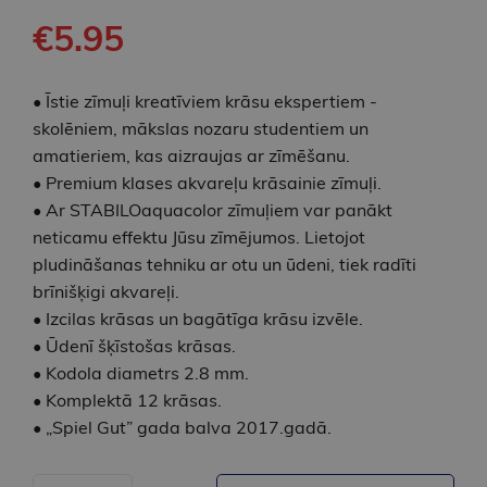
€5.95
• Īstie zīmuļi kreatīviem krāsu ekspertiem -
skolēniem, mākslas nozaru studentiem un
amatieriem, kas aizraujas ar zīmēšanu.
• Premium klases akvareļu krāsainie zīmuļi.
• Ar STABILOaquacolor zīmuļiem var panākt
neticamu effektu Jūsu zīmējumos. Lietojot
pludināšanas tehniku ar otu un ūdeni, tiek radīti
brīnišķigi akvareļi.
• Izcilas krāsas un bagātīga krāsu izvēle.
• Ūdenī šķīstošas krāsas.
• Kodola diametrs 2.8 mm.
• Komplektā 12 krāsas.
• „Spiel Gut” gada balva 2017.gadā.