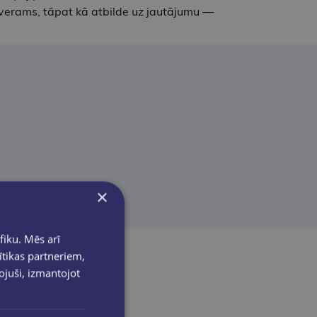
etverams, tāpat kā atbilde uz jautājumu —
×
fiku. Mēs arī
ītikas partneriem,
pojuši, izmantojot