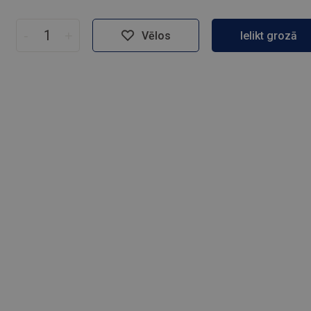
-
+
Vēlos
Ielikt grozā