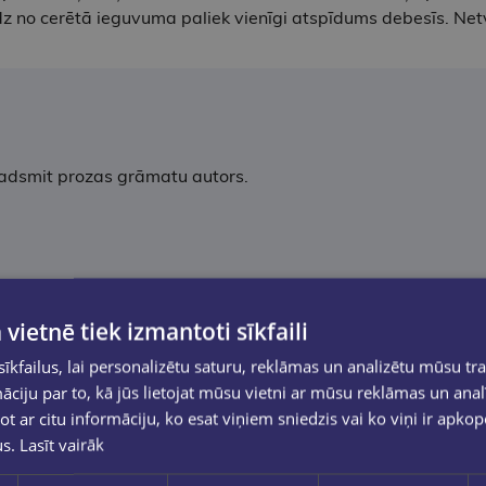
 līdz no cerētā ieguvuma paliek vienīgi atspīdums debesīs. N
padsmit prozas grāmatu autors.
 vietnē tiek izmantoti sīkfaili
kfailus, lai personalizētu saturu, reklāmas un analizētu mūsu tra
ciju par to, kā jūs lietojat mūsu vietni ar mūsu reklāmas un anal
ot ar citu informāciju, ko esat viņiem sniedzis vai ko viņi ir apko
us.
Lasīt vairāk