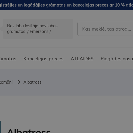
istrējies un iegādājies grāmatas un kancelejas preces ar 10 % atla
Bez laba lasītāja nav labas
grāmatas. / Emersons /
āmatas
Kancelejas preces
ATLAIDES
Piegādes nosa
Romāni
Albatross
Albatross