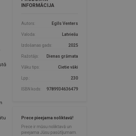
INFORMĀCIJA
Autors:
Egīls Venters
Valoda:
Latviešu
Izdošanas gads:
2025
n
Ražotājs:
Dienas grāmata
stā
Vāku tips:
Cietie vāki
Lpp.:
230
ISBN kods:
9789934636479
n
ātu
Prece pieejama noliktavā!
Prece ir mūsu noliktavā un
pieejama Jūsu pasūtījumam.