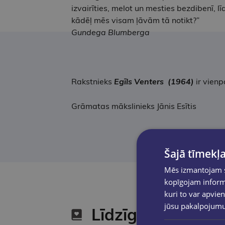
izvairīties, melot un mesties bezdibenī,
kādēļ mēs visam ļāvām tā notikt?”
Gundega Blumberga
Rakstnieks
Egīls Venters (1964)
ir vien
Grāmatas mākslinieks Jānis Esītis
Šajā tīmekļa
Mēs izmantojam sī
kopīgojam informā
kuri to var apvien
jūsu pakalpojum
Līdzīgas preces