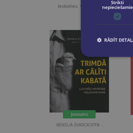
Strikti
Ieskaties, varbūt noder
nepieciešamie
RĀDĪT DETAĻ
Jaunums
NENSIJA ŠVARCKOPFA -
ŽARMINA