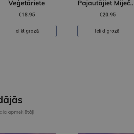
Veģetāriete
Pajautājiet Mij
€18.95
€20.95
Ielikt grozā
Ielikt grozā
dājās
kala apmeklētāji