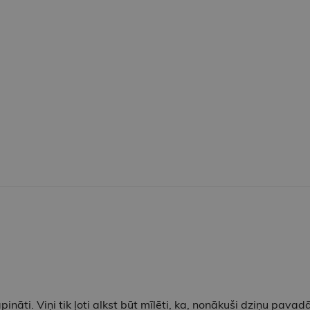
pināti. Viņi tik ļoti alkst būt mīlēti, ka, nonākuši dziņu pavad