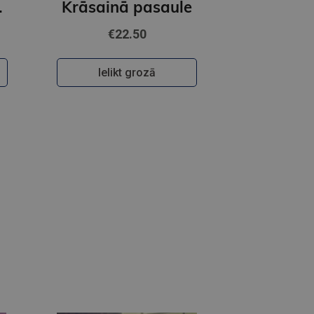
ečkai
Krāsainā pasaule
€22.50
Ielikt grozā