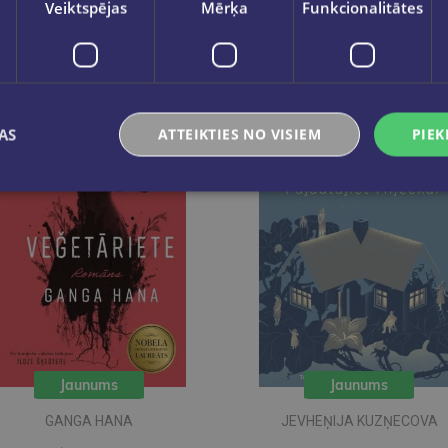
Veiktspējas
Mērķa
Funkcionalitātes
AS
ATTEIKTIES NO VISIEM
PIEK
Jaunums
Jaunums
GANGA HANA
JEVHEŅIJA KUZŅECOVA