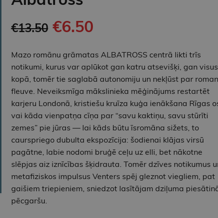
€6.50
€13.50
Mazo romānu grāmatas ALBATROSS centrā likti trīs
notikumi, kurus var aplūkot gan katru atsevišķi, gan visus
kopā, tomēr tie saglabā autonomiju un nekļūst par roma
fleuve. Neveiksmīga mākslinieka mēģinājums restartēt
karjeru Londonā, kristiešu kruīza kuģa ienākšana Rīgas o
vai kāda vienpatņa cīņa par “savu kaktiņu, savu stūrīti
zemes” pie jūras — lai kāds būtu īsromāna sižets, to
caurspriego dubulta ekspozīcija: šodienai klājas virsū
pagātne, labie nodomi bruģē ceļu uz elli, bet nākotne
slēpjas aiz iznīcības šķidrauta. Tomēr dzīves notikumus u
metafiziskos impulsus Venters spēj gleznot viegliem, pat
gaišiem triepieniem, sniedzot lasītājam dziļuma piesātin
pēcgaršu.