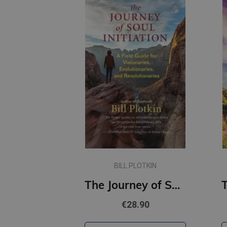
BILL PLOTKIN
The Journey of Soul Initiation : A Field Guide for Visionaries, Revolutionaries, and Evolutionaries
€28.90