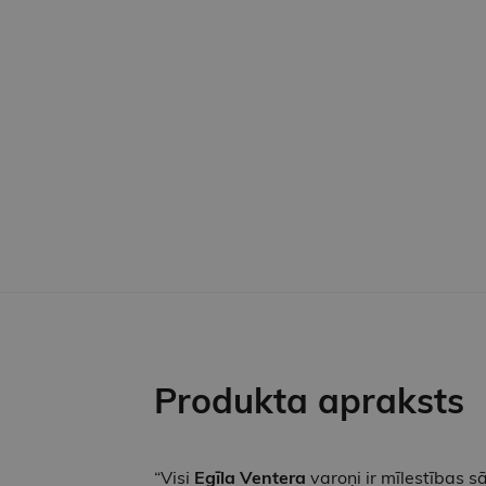
Produkta apraksts
“Visi
Egīla Ventera
varoņi ir mīlestības sā