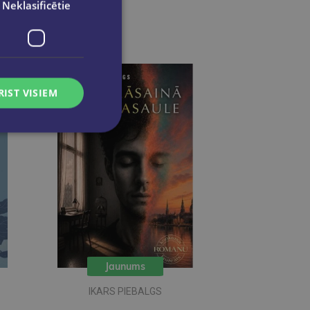
Neklasificētie
RIST VISIEM
Jaunums
IKARS PIEBALGS