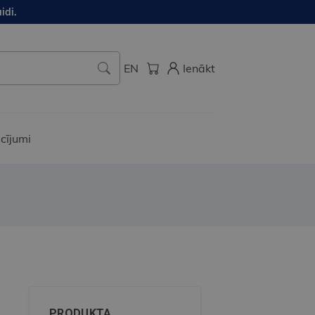
idi.
EN
Ienākt
cījumi
PRODUKTA