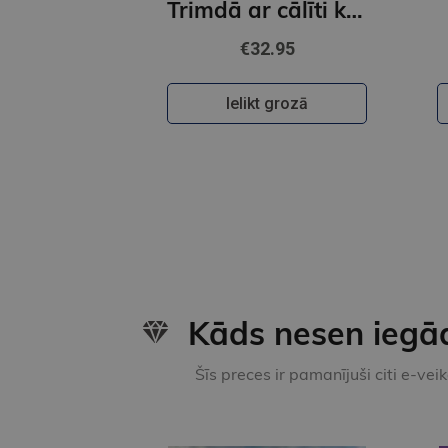
Trimdā ar cālīti kabatā
€32.95
Ielikt grozā
Kāds nesen iegā
Šīs preces ir pamanījuši citi e-vei