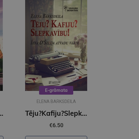
E-grāmata
ELENA BARKSDEILA
kavību! Melu meistarība (e-grāmata)
Tēju?Kafiju?Slepkavību! Īena O Šelija atvadu vārdi (e-grāmata)
€6.50