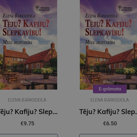
E-grāmata
ELENA BĀRKSDEILA
ELENA BĀRKSDEILA
Tēju? Kafiju? Slepkavību? Vakara detektīvs
Tēju? Kafiju? Slep
€9.75
€6.50