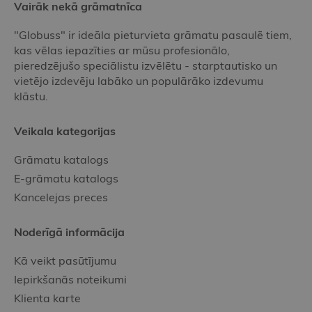
Vairāk nekā grāmatnīca
"Globuss" ir ideāla pieturvieta grāmatu pasaulē tiem,
kas vēlas iepazīties ar mūsu profesionālo,
pieredzējušo speciālistu izvēlētu - starptautisko un
vietējo izdevēju labāko un populārāko izdevumu
klāstu.
Veikala kategorijas
Grāmatu katalogs
E-grāmatu katalogs
Kancelejas preces
Noderīgā informācija
Kā veikt pasūtījumu
Iepirkšanās noteikumi
Klienta karte