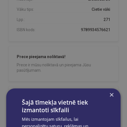
Vāku tips:
Cietie vāki
Lpp.:
271
ISBN kods:
9789934576621
Prece pieejama noliktavā!
Prece ir mūsu noliktavā un pieejama Jūsu
pasūtījumam.
×
Reģistrējies un saņem 10% atlaidi pilnas
Šajā tīmekļa vietnē tiek
cenas precēm.
izmantoti sīkfaili
Pasūtījumu apstrāde notiek darba dienās.
Apmaksātie pasūtījumi tiek
apstrādāti un
Mēs izmantojam sīkfailus, lai
izsūtīti 2-5 darba dienu laikā.
personalizētu saturu, reklāmas un