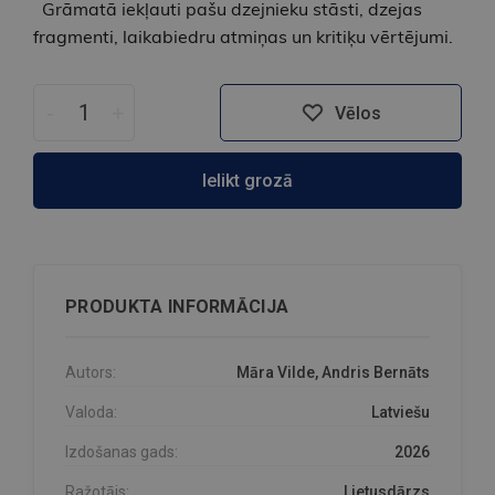
Grāmatā iekļauti pašu dzejnieku stāsti, dzejas
fragmenti, laikabiedru atmiņas un kritiķu vērtējumi.
-
+
Vēlos
Ielikt grozā
PRODUKTA INFORMĀCIJA
Autors:
Māra Vilde, Andris Bernāts
Valoda:
Latviešu
Izdošanas gads:
2026
Ražotājs:
Lietusdārzs