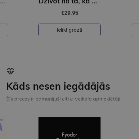
Zvaigžņu ielas simfonija. Imants Kalniņš
Dzīvot no tā, kā nav. Kārlis Auškāps
€29.95
Ielikt grozā
Kāds nesen iegādājās
Šīs preces ir pamanījuši citi e-veikala apmeklētāji