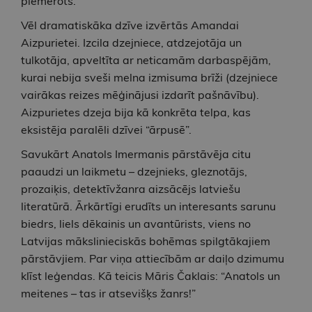
piemērots.
Vēl dramatiskāka dzīve izvērtās Amandai
Aizpurietei. Izcila dzejniece, atdzejotāja un
tulkotāja, apveltīta ar neticamām darbaspējām,
kurai nebija sveši melna izmisuma brīži (dzejniece
vairākas reizes mēģinājusi izdarīt pašnāvību).
Aizpurietes dzeja bija kā konkrēta telpa, kas
eksistēja paralēli dzīvei “ārpusē”.
Savukārt Anatols Imermanis pārstāvēja citu
paaudzi un laikmetu – dzejnieks, gleznotājs,
prozaiķis, detektīvžanra aizsācējs latviešu
literatūrā. Ārkārtīgi erudīts un interesants sarunu
biedrs, liels dēkainis un avantūrists, viens no
Latvijas mākslinieciskās bohēmas spilgtākajiem
pārstāvjiem. Par viņa attiecībām ar daiļo dzimumu
klīst leģendas. Kā teicis Māris Čaklais: “Anatols un
meitenes – tas ir atsevišķs žanrs!”