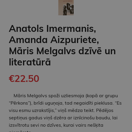
Anatols Imermanis,
Amanda Aizpuriete,
Māris Melgalvs dzīvē un
literatūrā
€22.50
Māris Melgalvs spoži uzliesmoja (kopā ar grupu
“Pērkons”), brīdi uguņoja, tad negaidīti pieklusa. “Es
visu esmu uzrakstījis,” viņš mēdza teikt. Pēdējos
septiņus gadus viņš dzēra ar iznīcinošu baudu, lai
izsvītrotu sevi no dzīves, kurai vairs nešķita