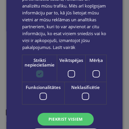
Bezmaksas piegāde
uz OMNIVA
analizētu mūsu trafiku. Mēs arī kopīgojam
pakomātiem Latvijā
pasūtījumiem no €40.00.
informāciju par to, kā jūs lietojat mūsu
Bezmaksas piegāde jebkurā GLOBUSS
vietni ar mūsu reklāmas un analītikas
grāmatnīcā 1-5 darba dienu laikā, kad
partneriem, kuri to var apvienot ar citu
pasūtījums būs gatavs saņemšanai, saņemsi
e-pastu un/ vai SMS.
informāciju, ko esat viņiem sniedzis vai ko
viņi ir apkopojuši, izmantojot jūsu
pakalpojumus.
Lasīt vairāk
Strikti
Veiktspējas
Mērķa
Dalies sociālajos tīklos:
nepieciešamie
Funkcionalitātes
Neklasificētie
PIEKRIST VISIEM
Līdzīgas preces