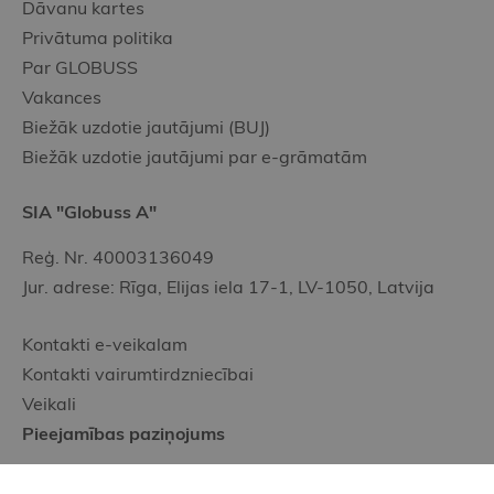
Dāvanu kartes
Privātuma politika
Par GLOBUSS
Vakances
Biežāk uzdotie jautājumi (BUJ)
Biežāk uzdotie jautājumi par e-grāmatām
SIA "Globuss A"
Reģ. Nr. 40003136049
Jur. adrese: Rīga, Elijas iela 17-1, LV-1050, Latvija
Kontakti e-veikalam
Kontakti vairumtirdzniecībai
Veikali
Pieejamības paziņojums