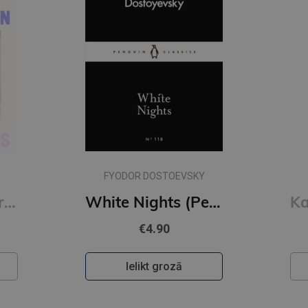
FYODOR DOSTOEVSKY
Cleopatra and Frankenstein
White Nights (Penguin Little Black Classics)
€4.90
Ielikt grozā