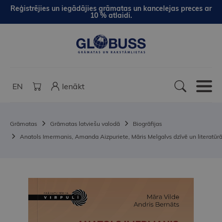
Reģistrējies un iegādājies grāmatas un kancelejas preces ar
10 % atlaidi.
EN
Ienākt
Grāmatas
Grāmatas latviešu valodā
Biogrāfijas
Anatols Imermanis, Amanda Aizpuriete, Māris Melgalvs dzīvē un literatūr