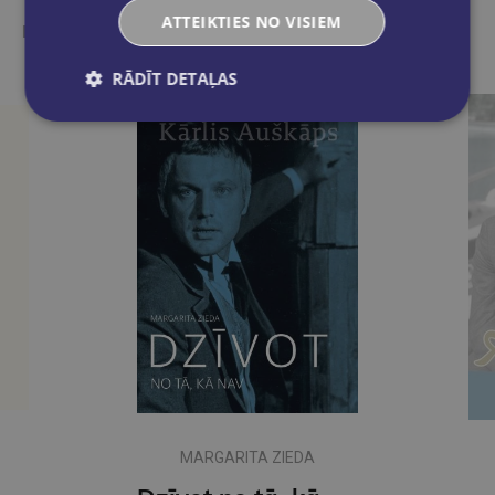
ATTEIKTIES NO VISIEM
Ieskaties, varbūt noder
RĀDĪT DETAĻAS
MARGARITA ZIEDA