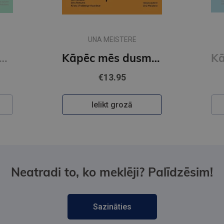
UNA MEISTERE
pēc mūs pārņem riebums?
Kāpēc mēs dusmojamies?
€13.95
Ielikt grozā
Neatradi to, ko meklēji? Palīdzēsim!
Sazināties