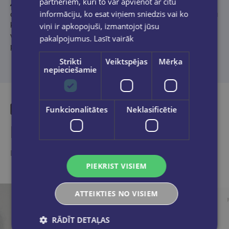
partneriem, kuri to var apvienot ar citu
Aidis Tomsons
ir pieredzes bagāts un daudzus profesionālos
informāciju, ko esat viņiem sniedzis vai ko
apbalvojumus saņēmis Latvijas žurnālists, Triju Zvaigžņu ordeņa
komandieris. Latvijas medijos strādā kopš 1991. gada. Šobrīd
viņi ir apkopojuši, izmantojot jūsu
vada Latvijas Radio raidījumus “Krustpunktā” un “Divas
pakalpojumus.
Lasīt vairāk
puslodes”.
Strikti
Veiktspējas
Mērķa
nepieciešamie
Funkcionalitātes
Neklasificētie
Līdzīgas preces
Ieskaties, varbūt noder
PIEKRIST VISIEM
ATTEIKTIES NO VISIEM
RĀDĪT DETAĻAS