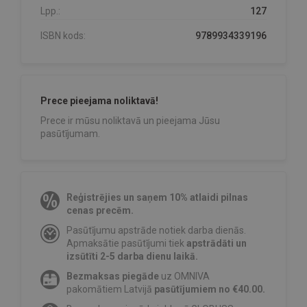
Lpp.:
127
ISBN kods:
9789934339196
Prece pieejama noliktavā!
Prece ir mūsu noliktavā un pieejama Jūsu
pasūtījumam.
Reģistrējies un saņem 10% atlaidi pilnas
cenas precēm.
Pasūtījumu apstrāde notiek darba dienās.
Apmaksātie pasūtījumi tiek
apstrādāti un
izsūtīti 2-5 darba dienu laikā.
Bezmaksas piegāde
uz OMNIVA
pakomātiem Latvijā
pasūtījumiem no €40.00.