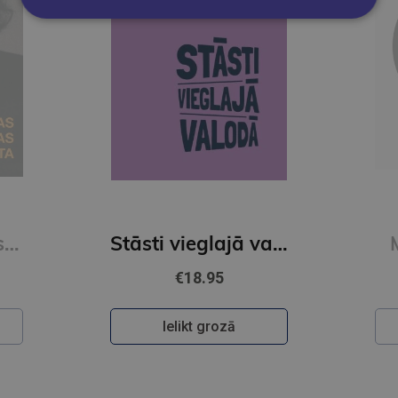
Franas Lībovicas lasāmgrāmata
Stāsti vieglajā valodā 3. grāmata
€18.95
Ielikt grozā