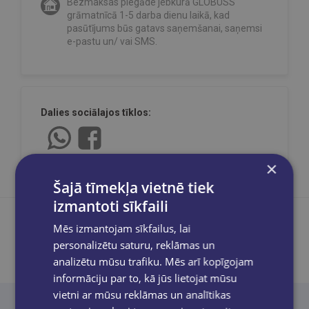
Bezmaksas piegāde jebkurā GLOBUSS
grāmatnīcā 1-5 darba dienu laikā, kad
pasūtījums būs gatavs saņemšanai, saņemsi
e-pastu un/ vai SMS.
Dalies sociālajos tīklos:
×
Šajā tīmekļa vietnē tiek
izmantoti sīkfaili
Mēs izmantojam sīkfailus, lai
personalizētu saturu, reklāmas un
Produkta apraksts
analizētu mūsu trafiku. Mēs arī kopīgojam
informāciju par to, kā jūs lietojat mūsu
vietni ar mūsu reklāmas un analītikas