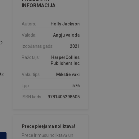
INFORMĀCIJA
Autors:
Holly Jackson
Valoda:
Angļu valoda
O
Izdošanas gads:
2021
Ražotājs:
HarperCollins
Publishers Inc
iz
Vāku tips:
Mīkstie vāki
Lpp.:
576
ISBN kods:
9781405298605
Prece pieejama noliktavā!
Prece ir mūsu noliktavā un