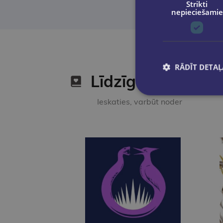
Strikti
nepieciešamie
RĀDĪT DETAĻ
Līdzīgas preces
Ieskaties, varbūt noder