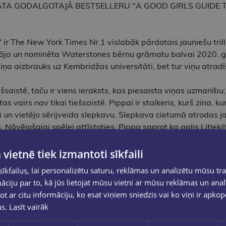
A GODALGOTAJĀ BESTSELLERU "A GOOD GIRLS GUIDE TO 
ir The New York Times Nr.1 vislabāk pārdotais jauniešu trill
tāja un nominēta Waterstones bērnu grāmatu balvai 2020. g
a aizbrauks uz Kembridžas universitāti, bet tur viņu atradīs v
saistē, taču ir viens ieraksts, kas piesaista viņas uzmanību; 
s vairs nav tikai tiešsaistē. Pippai ir stalkeris, kurš zina, kur
i un vietējo sērijveida slepkavu. Slepkava cietumā atrodas j
. Nāvējošajai spēlei attīstoties, Pippa saprot ka aplis Litle
ra pazudīs...
 vietnē tiek izmantoti sīkfaili
ir The New York Times Nr.1 vislabāk pārdotais jauniešu trill
kfailus, lai personalizētu saturu, reklāmas un analizētu mūsu tra
āja.
ciju par to, kā jūs lietojat mūsu vietni ar mūsu reklāmas un anal
lvai 2020. gadā.
ot ar citu informāciju, ko esat viņiem sniedzis vai ko viņi ir apko
We were liars", "Riverdale", kā arī Evas Dolanas un C L Teil
us.
Lasīt vairāk