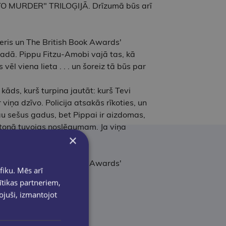
MURDER" TRILOĢIJĀ. Drīzumā būs arī
eris un The British Book Awards'
adā. Pippu Fitzu-Amobi vajā tas, kā
ēl viena lieta . . . un šoreiz tā būs par
kāds, kurš turpina jautāt: kurš Tevi
 viņa dzīvo. Policija atsakās rīkoties, un
au sešus gadus, bet Pippai ir aizdomas,
kiltonā tuvojas noslēgumam. Ja viņa
×
eris un The British Book Awards'
fiku. Mēs arī
ītikas partneriem,
pojuši, izmantojot
ores faniem.