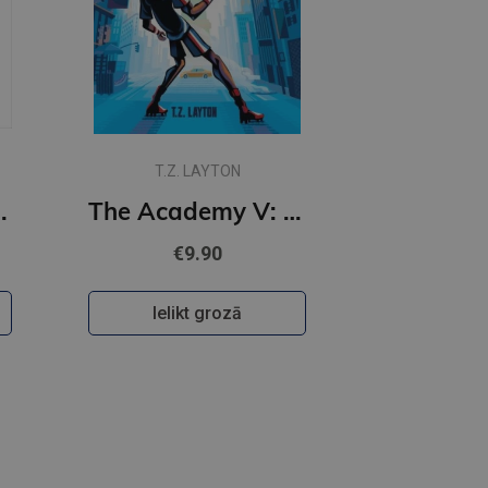
T.Z. LAYTON
Set (Books 1-4)
The Academy V: Cup of Nations : A Fun-Filled Football Adventure (The Academy Series Book 5)
€9.90
Ielikt grozā