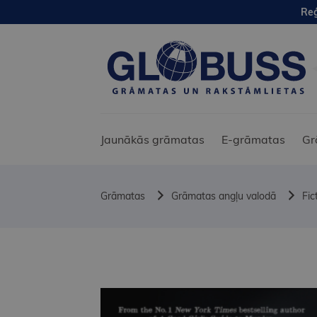
Reģ
Jaunākās grāmatas
E-grāmatas
Gr
Grāmatas
Grāmatas angļu valodā
Fic