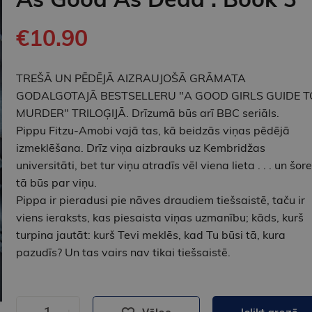
€10.90
TREŠĀ UN PĒDĒJĀ AIZRAUJOŠĀ GRĀMATA
GODALGOTAJĀ BESTSELLERU "A GOOD GIRLS GUIDE T
MURDER" TRILOĢIJĀ. Drīzumā būs arī BBC seriāls.
Pippu Fitzu-Amobi vajā tas, kā beidzās viņas pēdējā
izmeklēšana. Drīz viņa aizbrauks uz Kembridžas
universitāti, bet tur viņu atradīs vēl viena lieta . . . un šore
tā būs par viņu.
Pippa ir pieradusi pie nāves draudiem tiešsaistē, taču ir
viens ieraksts, kas piesaista viņas uzmanību; kāds, kurš
turpina jautāt: kurš Tevi meklēs, kad Tu būsi tā, kura
pazudīs? Un tas vairs nav tikai tiešsaistē.