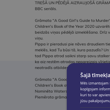
TREŠĀ UN PĒDĒJĀ AIZRAUJOŠĀ GRĀMAT
BBC seriāls.
Grāmata "A Good Girl's Guide to Murder" 
Children's Book of the Year 2020 uzvarē
beidzās viņas pēdējā izmeklēšana. Drīz viņ
viņu.
Pippa ir pieradusi pie nāves draudiem tieš
meklēs, kad Tu būsi tā, kura pazudīs? Un ta
tad Pippa atrod saikni starp savu stalker
ka aiz restēm atrodas nepareizais vīrietis
neatradīs atbildes, šoreiz tā būs viņa, ku
Šajā tīmekļa
Grāmata "A Good Girl's Guide to Murder" 
Mēs izmantojam sī
Children's Book of the Year 2020 uzvarēt
kopīgojam informā
Nominēta Waterstones bērnu grāmatu ba
kuri to var apvien
Piemērota grāmatu "One of us is lying", "
jūsu pakalpojum