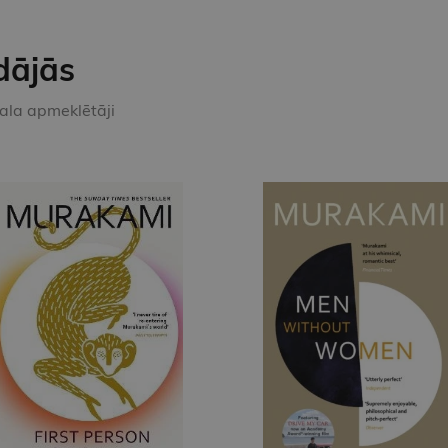
dājās
kala apmeklētāji