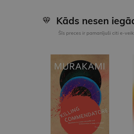
Kāds nesen iegā
Šīs preces ir pamanījuši citi e-vei