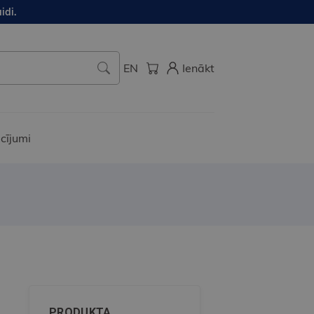
idi.
EN
Ienākt
cījumi
PRODUKTA