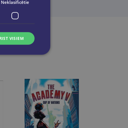
Neklasificētie
RIST VISIEM