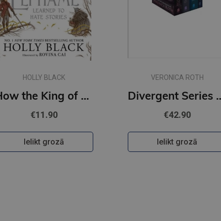
HOLLY BLACK
VERONICA ROTH
How the King of Elfhame Learned to Hate Stories (The Folk of the Air series) (s)
Divergent Series Box 
€11.90
€42.90
Ielikt grozā
Ielikt grozā