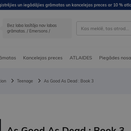
istrējies un iegādājies grāmatas un kancelejas preces ar 10 % atla
Bez laba lasītāja nav labas
grāmatas. / Emersons /
āmatas
Kancelejas preces
ATLAIDES
Piegādes nosa
tion
Teenage
As Good As Dead : Book 3
As Good As Dead : Book 3