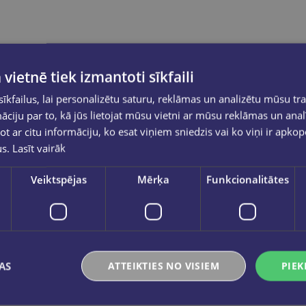
 vietnē tiek izmantoti sīkfaili
kfailus, lai personalizētu saturu, reklāmas un analizētu mūsu tra
ciju par to, kā jūs lietojat mūsu vietni ar mūsu reklāmas un anal
ot ar citu informāciju, ko esat viņiem sniedzis vai ko viņi ir apko
us.
Lasīt vairāk
Veiktspējas
Mērķa
Funkcionalitātes
AS
ATTEIKTIES NO VISIEM
PIEK