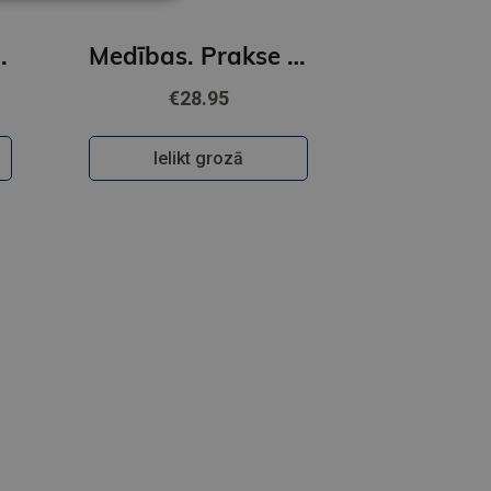
 grāmata
Medības. Prakse un pieredze Latvijā
€28.95
Ielikt grozā