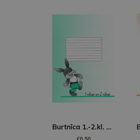
Burtnīca 1.-2.kl. 12 lapas līniju
€0.50