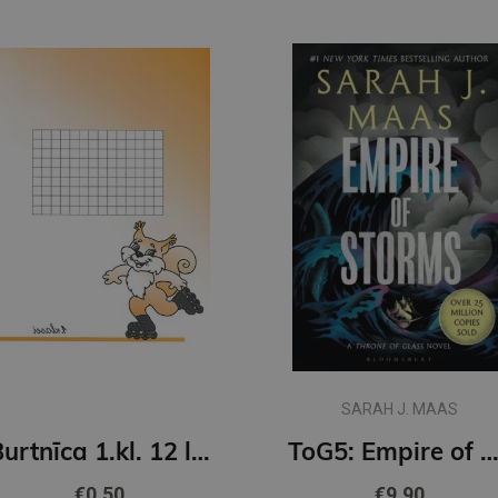
SARAH J. MAAS
Burtnīca 1.kl. 12 lapas lielrūtiņu
ToG5: Empire of Storms: From the best-selling author of A Court of Thorns and 
€0.50
€9.90