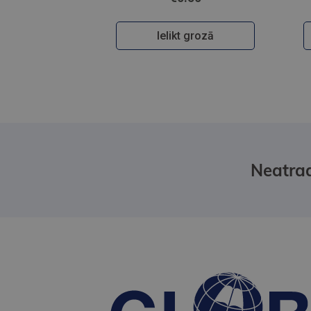
Ielikt grozā
Neatrad