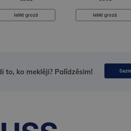
Ielikt grozā
Ielikt grozā
i to, ko meklēji? Palīdzēsim!
Sazin