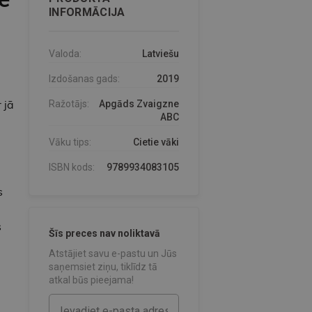
INFORMĀCIJA
Valoda:
Latviešu
Izdošanas gads:
2019
 jā
Ražotājs:
Apgāds Zvaigzne
ABC
Vāku tips:
Cietie vāki
ISBN kods:
9789934083105
s
s
Šīs preces nav noliktavā
Atstājiet savu e-pastu un Jūs
saņemsiet ziņu, tiklīdz tā
atkal būs pieejama!