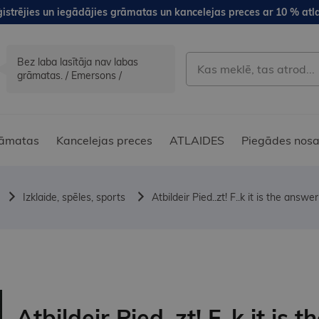
istrējies un iegādājies grāmatas un kancelejas preces ar 10 % atla
Bez laba lasītāja nav labas
grāmatas. / Emersons /
āmatas
Kancelejas preces
ATLAIDES
Piegādes nosa
Izklaide, spēles, sports
Atbildeir Pied..zt! F..k it is the answer
Atbildeir Pied..zt! F..k it is t