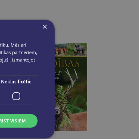
×
fiku. Mēs arī
ītikas partneriem,
pojuši, izmantojot
Neklasificētie
RIST VISIEM