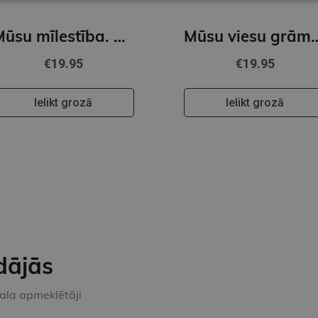
Mūsu mīlestība. Kāzu albums
Mūsu viesu
€19.95
€19.95
Ielikt grozā
Ielikt grozā
dājās
kala apmeklētāji