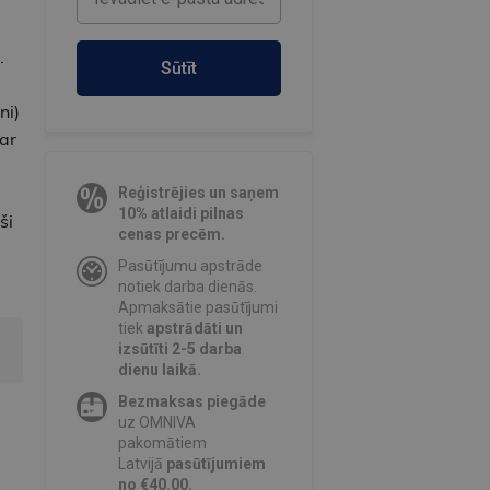
.
Sūtīt
ni)
ar
u
Reģistrējies un saņem
10% atlaidi pilnas
ši
cenas precēm.
Pasūtījumu apstrāde
notiek darba dienās.
Apmaksātie pasūtījumi
tiek
apstrādāti un
izsūtīti 2-5 darba
dienu laikā.
Bezmaksas piegāde
uz OMNIVA
pakomātiem
Latvijā
pasūtījumiem
no €40.00.