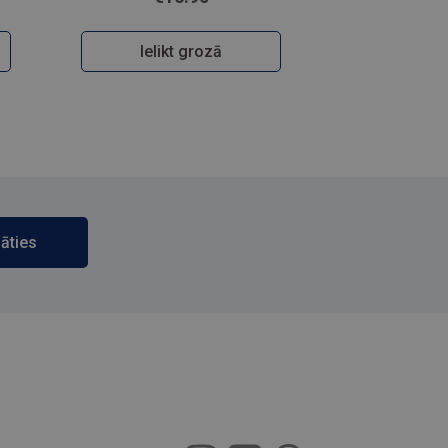
Ielikt grozā
āties