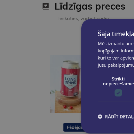
Līdzīgas preces
Ieskaties, varbūt noder
Šajā tīmekļa
Mēs izmantojam sī
kopīgojam informā
kuri to var apvien
jūsu pakalpojum
Strikti
nepieciešamie
RĀDĪT DETAĻ
Pēdējais eks.