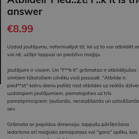
answer
€8.99
Uzdod jautājumu, noformulējot tā, lai uz to var atbildēt ar
vai nē, uzšķir lappusi un piedzīvo maģiju.
Jautājumi ir visiem. Un "F**k It" grāmatas ir atbildējušas
simtiem tūkstošiem cilvēku visā pasaulē. "Atbilde ir:
pied**zt" katru dienu palīdz rast atbildes uz reālās dzīve
uzdotajiem jautājumiem, pamatojoties uz trīs
pamatprincipiem: ļaušanās, neraizēšanās un uzticēšanā
sev.
Grāmata ar papildus dimensiju: lappušu pāršķiršana
iedarbina arī maģisko zemapziņas vai "gara" spēku, kas