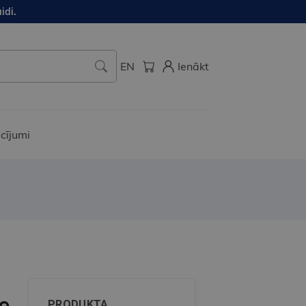
idi.
EN
Ienākt
cījumi
he
PRODUKTA