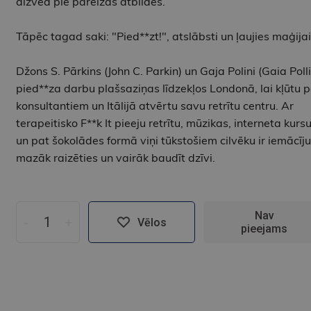
aizved pie pareizās atbildes.
Tāpēc tagad saki: "Pied**zt!", atslābsti un ļaujies maģijai
Džons S. Pārkins (John C. Parkin) un Gaja Polini (Gaia Polli
pied**za darbu plašsaziņas līdzekļos Londonā, lai kļūtu p
konsultantiem un Itālijā atvērtu savu retrītu centru. Ar
terapeitisko F**k It pieeju retrītu, mūzikas, interneta kurs
un pat šokolādes formā viņi tūkstošiem cilvēku ir iemācīju
mazāk raizēties un vairāk baudīt dzīvi.
Nav
-
+
Vēlos
pieejams