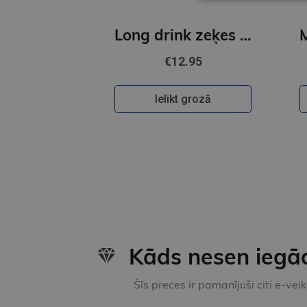
Long drink zeķes 40-46 sarkanas
€12.95
Ielikt grozā
Kāds nesen iegā
Šīs preces ir pamanījuši citi e-vei