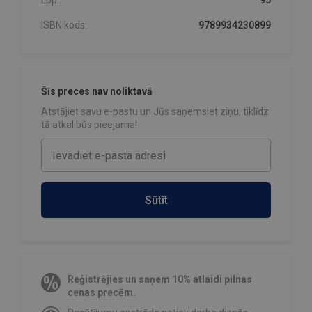
Lpp.:
95
ISBN kods:
9789934230899
Šīs preces nav noliktavā
Atstājiet savu e-pastu un Jūs saņemsiet ziņu, tiklīdz
tā atkal būs pieejama!
Sūtīt
Reģistrējies un saņem 10% atlaidi pilnas
cenas precēm.