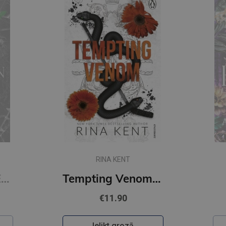
Jaunums
AUTUMN WOODS
Tempting Venom : #3 The Vipers series
Daybreak
€11.90
Ielikt grozā