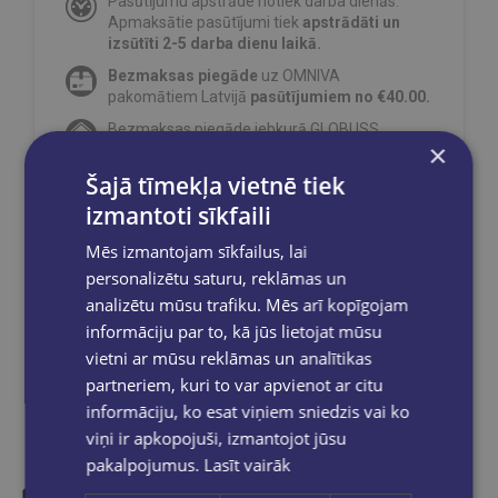
Pasūtījumu apstrāde notiek darba dienās.
Apmaksātie pasūtījumi tiek
apstrādāti un
izsūtīti 2-5 darba dienu laikā.
Bezmaksas piegāde
uz OMNIVA
pakomātiem Latvijā
pasūtījumiem no €40.00.
Bezmaksas piegāde jebkurā GLOBUSS
×
grāmatnīcā 1-5 darba dienu laikā, kad
pasūtījums būs gatavs saņemšanai, saņemsi
Šajā tīmekļa vietnē tiek
e-pastu un/ vai SMS.
izmantoti sīkfaili
Mēs izmantojam sīkfailus, lai
personalizētu saturu, reklāmas un
analizētu mūsu trafiku. Mēs arī kopīgojam
Dalies sociālajos tīklos:
informāciju par to, kā jūs lietojat mūsu
vietni ar mūsu reklāmas un analītikas
partneriem, kuri to var apvienot ar citu
informāciju, ko esat viņiem sniedzis vai ko
viņi ir apkopojuši, izmantojot jūsu
pakalpojumus.
Lasīt vairāk