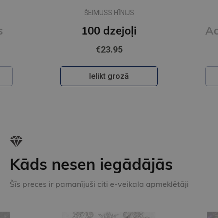
LINDA MENCE
Acij ir maza kabatiņa
€15.95
Ielikt grozā
Kāds nesen iegādājās
Šīs preces ir pamanījuši citi e-veikala apmeklētāji