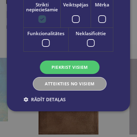
Strikti
Veiktspējas
Mērķa
nepieciešamie
Līdzīgas preces
Ieskaties, varbūt noder
Funkcionalitātes
Neklasificētie
PIEKRIST VISIEM
ATTEIKTIES NO VISIEM
RĀDĪT DETAĻAS
Pēdējais eks.