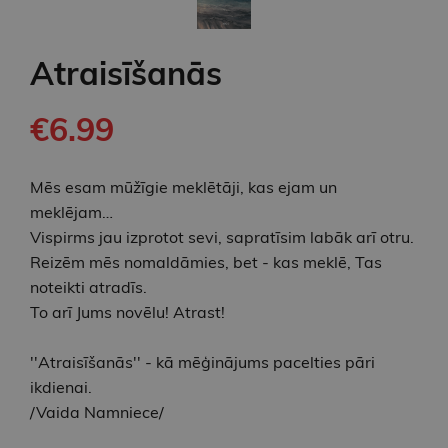
Atraisīšanās
€6.99
Mēs esam mūžīgie meklētāji, kas ejam un
meklējam…
Vispirms jau izprotot sevi, sapratīsim labāk arī otru.
Reizēm mēs nomaldāmies, bet - kas meklē, Tas
noteikti atradīs.
To arī Jums novēlu! Atrast!
''Atraisīšanās'' - kā mēģinājums pacelties pāri
ikdienai.
/Vaida Namniece/