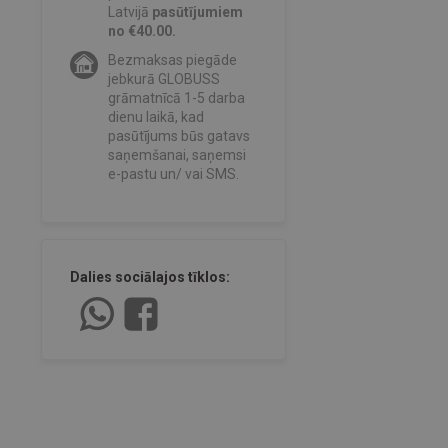
Latvijā
pasūtījumiem
no €40.00.
Bezmaksas piegāde
jebkurā GLOBUSS
grāmatnīcā 1-5 darba
dienu laikā, kad
pasūtījums būs gatavs
saņemšanai, saņemsi
e-pastu un/ vai SMS.
Dalies sociālajos tīklos: