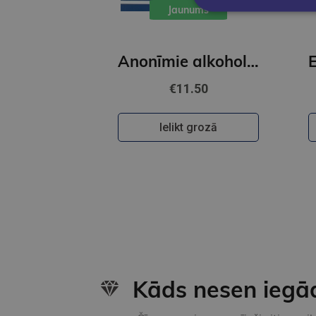
Jaunums
Anonīmie alkoholoķi
€11.50
Ielikt grozā
Kāds nesen iegā