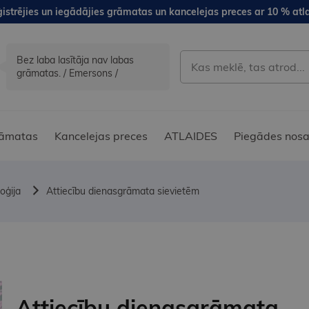
istrējies un iegādājies grāmatas un kancelejas preces ar 10 % atla
Bez laba lasītāja nav labas
grāmatas. / Emersons /
āmatas
Kancelejas preces
ATLAIDES
Piegādes nosa
oģija
Attiecību dienasgrāmata sievietēm
Attiecību dienasgrāmata