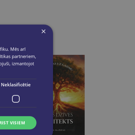
×
fiku. Mēs arī
ītikas partneriem,
pojuši, izmantojot
Neklasificētie
RIST VISIEM