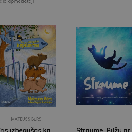
kala apmeklētāji
MATEUSS BĒRS
Trīs izbēgušas kapibaras
Straume