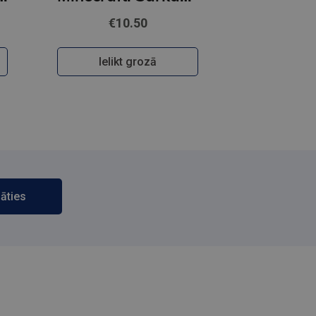
€10.50
Ielikt grozā
āties