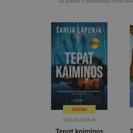
Šīs preces ir pamanījuši citi e-vei
Atlaide
ŠAEIJA LAPENJA
Tepat kaimiņos