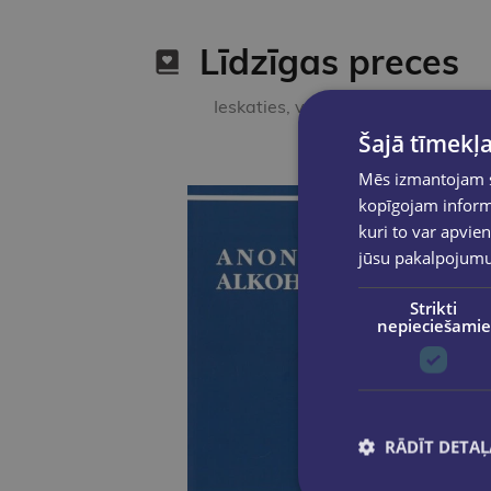
Līdzīgas preces
Ieskaties, varbūt noder
Šajā tīmekļa
Mēs izmantojam sī
kopīgojam informā
kuri to var apvien
jūsu pakalpojum
Strikti
nepieciešamie
RĀDĪT DETAĻ