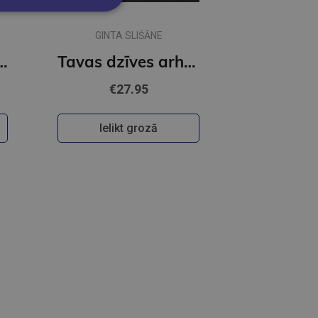
GINTA SLIŠĀNE
iņi nesaprot?
Tavas dzīves arhitekts
€27.95
Ielikt grozā