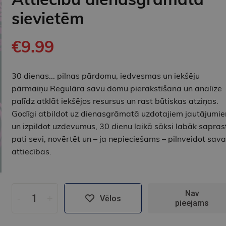
sievietēm
€9.99
30 dienas... pilnas pārdomu, iedvesmas un iekšēju
pārmaiņu Regulāra savu domu pierakstīšana un analīze
palīdz atklāt iekšējos resursus un rast būtiskas atziņas.
Godīgi atbildot uz dienasgrāmatā uzdotajiem jautājumi
un izpildot uzdevumus, 30 dienu laikā sāksi labāk sapras
pati sevi, novērtēt un – ja nepieciešams – pilnveidot sav
attiecības.
Nav
-
+
Vēlos
pieejams