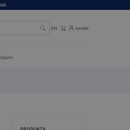
idi.
EN
Ienākt
cījumi
PRODUKTA