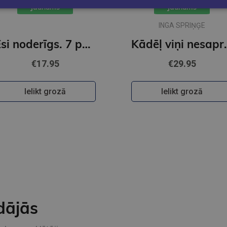
Jaunums
Jaunums
INGA SPRIŅĢE
Esi noderīgs. 7 padomi dzīvei
Kādēļ v
€17.95
€29.95
Ielikt grozā
Ielikt grozā
dājās