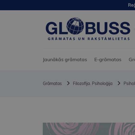
Reģ
Jaunākās grāmatas
E-grāmatas
Gr
Grāmatas
Filozofija. Psiholoģija
Psihol