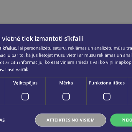
 vietnē tiek izmantoti sīkfaili
kfailus, lai personalizētu saturu, reklāmas un analizētu mūsu tra
ciju par to, kā jūs lietojat mūsu vietni ar mūsu reklāmas un anal
ot ar citu informāciju, ko esat viņiem sniedzis vai ko viņi ir apko
us.
Lasīt vairāk
Veiktspējas
Mērķa
Funkcionalitātes
AS
ATTEIKTIES NO VISIEM
PIEK