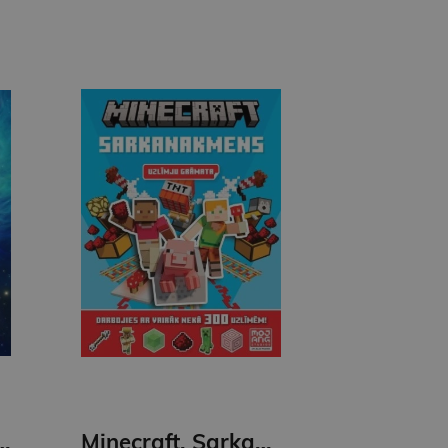
. Bilžu grāmata
Minecraft. Sarkanakmens. Uzlīmju grāmata