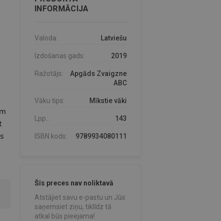
INFORMĀCIJA
Valoda:
Latviešu
Izdošanas gads:
2019
Ražotājs:
Apgāds Zvaigzne
ABC
Vāku tips:
Mīkstie vāki
em
Lpp.:
143
t
as
ISBN kods:
9789934080111
Šīs preces nav noliktavā
Atstājiet savu e-pastu un Jūs
saņemsiet ziņu, tiklīdz tā
atkal būs pieejama!