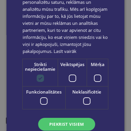
izsūtīti 2-5 darba dienu laikā.
personalizētu saturu, reklāmas un
analizētu mūsu trafiku. Mēs arī kopīgojam
Bezmaksas piegāde
uz OMNIVA
pakomātiem Latvijā
pasūtījumiem no €40.00.
informāciju par to, kā jūs lietojat mūsu
vietni ar mūsu reklāmas un analītikas
Bezmaksas piegāde jebkurā GLOBUSS
grāmatnīcā 1-5 darba dienu laikā, kad
partneriem, kuri to var apvienot ar citu
pasūtījums būs gatavs saņemšanai, saņemsi
informāciju, ko esat viņiem sniedzis vai ko
e-pastu un/ vai SMS.
viņi ir apkopojuši, izmantojot jūsu
pakalpojumus.
Lasīt vairāk
Strikti
Veiktspējas
Mērķa
nepieciešamie
Dalies sociālajos tīklos:
Funkcionalitātes
Neklasificētie
PIEKRIST VISIEM