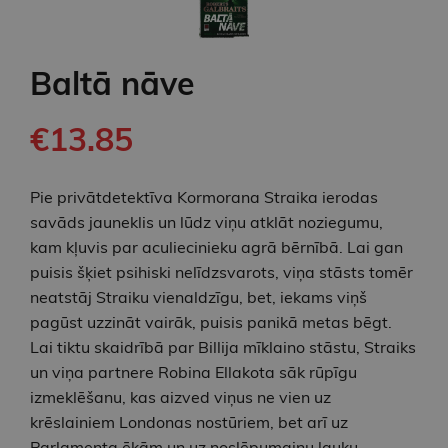
Baltā nāve
€13.85
Pie privātdetektīva Kormorana Straika ierodas
savāds jauneklis un lūdz viņu atklāt noziegumu,
kam kļuvis par aculiecinieku agrā bērnībā. Lai gan
puisis šķiet psihiski nelīdzsvarots, viņa stāsts tomēr
neatstāj Straiku vienaldzīgu, bet, iekams viņš
pagūst uzzināt vairāk, puisis panikā metas bēgt.
Lai tiktu skaidrībā par Billija mīklaino stāstu, Straiks
un viņa partnere Robina Ellakota sāk rūpīgu
izmeklēšanu, kas aizved viņus ne vien uz
krēslainiem Londonas nostūriem, bet arī uz
Parlamenta ēkām un uz noslēpumainu lauku