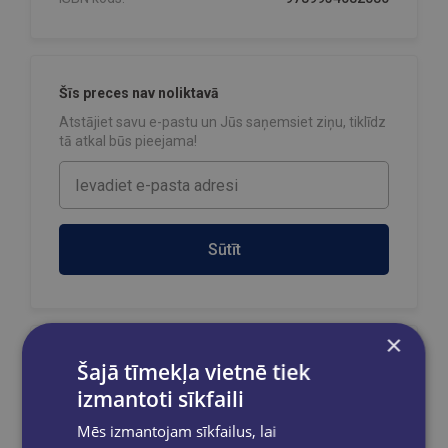
Šīs preces nav noliktavā
Atstājiet savu e-pastu un Jūs saņemsiet ziņu, tiklīdz
tā atkal būs pieejama!
Sūtīt
×
Reģistrējies un saņem 10% atlaidi pilnas
Šajā tīmekļa vietnē tiek
cenas precēm.
izmantoti sīkfaili
Pasūtījumu apstrāde notiek darba dienās.
Mēs izmantojam sīkfailus, lai
Apmaksātie pasūtījumi tiek
apstrādāti un