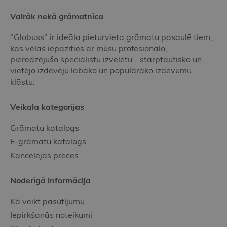
Vairāk nekā grāmatnīca
"Globuss" ir ideāla pieturvieta grāmatu pasaulē tiem,
kas vēlas iepazīties ar mūsu profesionālo,
pieredzējušo speciālistu izvēlētu - starptautisko un
vietējo izdevēju labāko un populārāko izdevumu
klāstu.
Veikala kategorijas
Grāmatu katalogs
E-grāmatu katalogs
Kancelejas preces
Noderīgā informācija
Kā veikt pasūtījumu
Iepirkšanās noteikumi