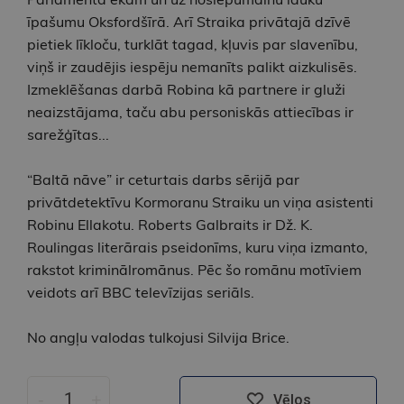
īpašumu Oksfordšīrā. Arī Straika privātajā dzīvē
pietiek līkloču, turklāt tagad, kļuvis par slavenību,
viņš ir zaudējis iespēju nemanīts palikt aizkulisēs.
Izmeklēšanas darbā Robina kā partnere ir gluži
neaizstājama, taču abu personiskās attiecības ir
sarežģītas...
“Baltā nāve” ir ceturtais darbs sērijā par
privātdetektīvu Kormoranu Straiku un viņa asistenti
Robinu Ellakotu. Roberts Galbraits ir Dž. K.
Roulingas literārais pseidonīms, kuru viņa izmanto,
rakstot kriminālromānus. Pēc šo romānu motīviem
veidots arī BBC televīzijas seriāls.
No angļu valodas tulkojusi Silvija Brice.
-
+
Vēlos