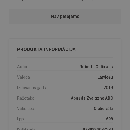
Nav pieejams
PRODUKTA INFORMĀCIJA
Autors:
Roberts Galbraits
Valoda:
Latviešu
Izdošanas gads:
2019
Ražotājs:
Apgāds Zvaigzne ABC
Vāku tips:
Cietie vāki
Lpp.:
698
ISBN kods:
9789934082580