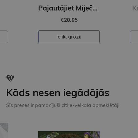
Pajautājiet Miječkai
Krāsainā pasaule
€22.50
Ielikt grozā
Kāds nesen iegādājās
Šīs preces ir pamanījuši citi e-veikala apmeklētāji