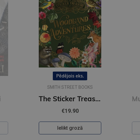
The Sticker Treasury of Woodland Adventures : An eclectic book of stickers for journaling, collaging
Mugursoma- Zero, anti-gravity, AGS, Flori, 43 x 29 x 21cm
€84.95
Ielikt grozā